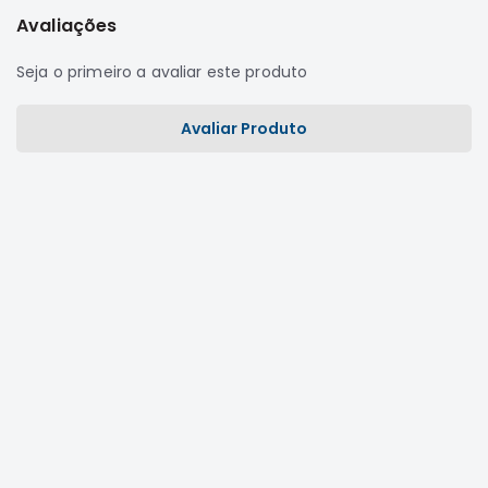
Avaliações
Correias
Filtros
Seja o primeiro a avaliar este produto
Transmissão
Avaliar Produto
Elétrica
Acessórios
L200
GL,
GLS
e
SPORT
Motor
Suspensão
Freio
Correias
Filtros
Transmissão