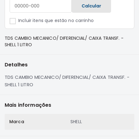
e
Calcular
Dakar
Motor
Incluir itens que estão no carrinho
Suspensão
Freio
TDS CAMBIO MECANICO/ DIFERENCIAL/ CAIXA TRANSF. -
Correias
SHELL 1 LITRO
Filtros
Transmissão
Detalhes
Elétrica
TDS CAMBIO MECANICO/ DIFERENCIAL/ CAIXA TRANSF. -
Acessórios
SHELL 1 LITRO
Pajero
Sport
Mais informações
e
Full
Motor
Marca
SHELL
Suspensão
Freio