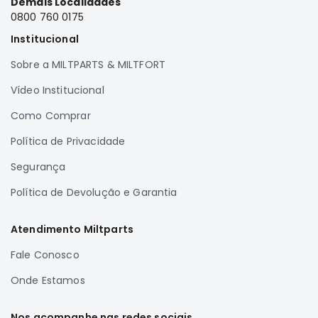
Demais Localidades
Correias
0800 760 0175
Filtros
Institucional
Transmissão
Sobre a MILTPARTS & MILTFORT
Elétrica
Vídeo Institucional
Acessórios
Como Comprar
Airtrek
Motor
Política de Privacidade
Suspensão
Segurança
Freio
Política de Devolução e Garantia
Correias
Filtros
Atendimento Miltparts
Transmissão
Fale Conosco
Elétrica
Onde Estamos
Acessórios
Outlander
Nos acompanhe nas redes sociais