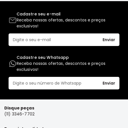
Elétrica
Cadastre seu e-mail
Acessórios
Receba nossas ofertas, descontos e preços
Pajero
exclusivos!
Motor
Suspensão
Enviar
Freio
Cadastre seu Whatsapp
Correias
Receba nossas ofertas, descontos e preços
Filtros
exclusivos!
Câmbio
Enviar
Elétrica
Acessórios
Lancer
Motor
Disque peças
(11) 3346-7702
Suspensão
Freio