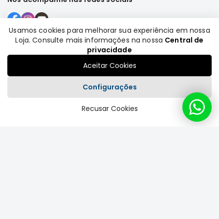
Motor
Suspensão
Usamos cookies para melhorar sua experiência em nossa
Freio
Loja. Consulte mais informações na nossa
Central de
Formas de pagamento
privacidade
Correias
Aceitar Cookies
Filtros
Transmissão
Configurações
Elétrica
Recusar Cookies
Plataforma
Acessórios
Grandis
Motor
Suspensão
Freio
Correias
Filtros
Transmissão