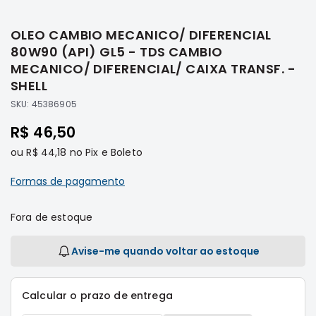
Saltar
Filtros
para
OLEO CAMBIO MECANICO/ DIFERENCIAL
o
Transmissão
início
80W90 (API) GL5 - TDS CAMBIO
Elétrica
da
MECANICO/ DIFERENCIAL/ CAIXA TRANSF. -
Galeria
Acessórios
SHELL
de
ASX
SKU:
45386905
imagens
Motor
R$ 46,50
Suspensão
ou
R$ 44,18
no Pix e Boleto
Freio
Formas de pagamento
Correias
Filtros
Fora de estoque
Transmissão
Elétrica
Avise-me quando voltar ao estoque
Acessórios
L200
Calcular o prazo de entrega
Triton