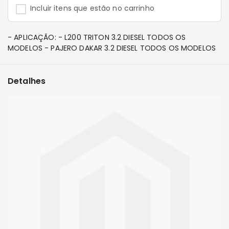
e
Incluir itens que estão no carrinho
Dakar
Motor
- APLICAÇÃO: - L200 TRITON 3.2 DIESEL TODOS OS
Suspensão
MODELOS - PAJERO DAKAR 3.2 DIESEL TODOS OS MODELOS
Freio
Correias
Detalhes
Filtros
Transmissão
Elétrica
Acessórios
Pajero
Sport
e
Full
Motor
Suspensão
Freio