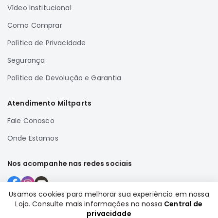
Vídeo Institucional
Motor
Suspensão
Como Comprar
Freio
Política de Privacidade
Correias
Segurança
Filtros
Política de Devolução e Garantia
Transmissão
Elétrica
Atendimento Miltparts
Acessórios
Fale Conosco
Grandis
Onde Estamos
Motor
Suspensão
Nos acompanhe nas redes sociais
Freio
Correias
Usamos cookies para melhorar sua experiência em nossa
Filtros
Loja. Consulte mais informações na nossa
Central de
Formas de pagamento
privacidade
Transmissão