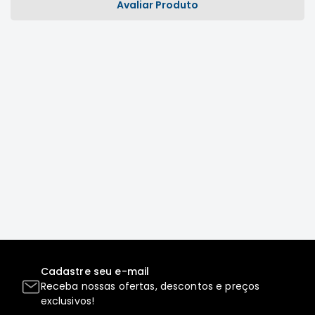
Avaliar Produto
Elétrica
Acessórios
Pajero
Motor
Suspensão
Freio
Correias
Filtros
Câmbio
Elétrica
Acessórios
Lancer
Motor
Cadastre seu e-mail
Receba nossas ofertas, descontos e preços
Suspensão
exclusivos!
Freio