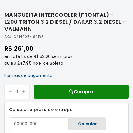
Saltar
Filtros
para
MANGUEIRA INTERCOOLER (FRONTAL) -
o
Transmissão
início
L200 TRITON 3.2 DIESEL / DAKAR 3.2 DIESEL -
Elétrica
da
VALMANN
Galeria
Acessórios
SKU:
CA140054 80136
de
ASX
imagens
R$ 261,00
Motor
em até
5x
de
R$ 52,20
sem juros
Suspensão
ou
R$ 247,95
no Pix e Boleto
Freio
Formas de pagamento
Correias
Filtros
Comprar
Transmissão
Elétrica
Calcular o prazo de entrega
Acessórios
L200
Calcular
Triton