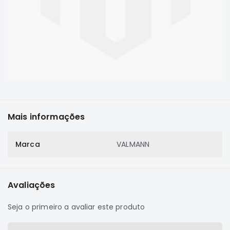
Correias
Filtros
Transmissão
Elétrica
Acessórios
L200
GL,
GLS
Mais informações
e
SPORT
Marca
VALMANN
Motor
Suspensão
Freio
Avaliações
Correias
Seja o primeiro a avaliar este produto
Filtros
Transmissão