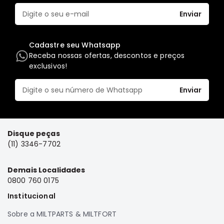
Correias
Enviar
Filtros
Transmissão
Cadastre seu Whatsapp
Receba nossas ofertas, descontos e preços
Elétrica
exclusivos!
Acessórios
Airtrek
Enviar
Motor
Suspensão
Freio
Disque peças
(11) 3346-7702
Correias
Filtros
Demais Localidades
Transmissão
0800 760 0175
Elétrica
Institucional
Acessórios
Sobre a MILTPARTS & MILTFORT
Outlander