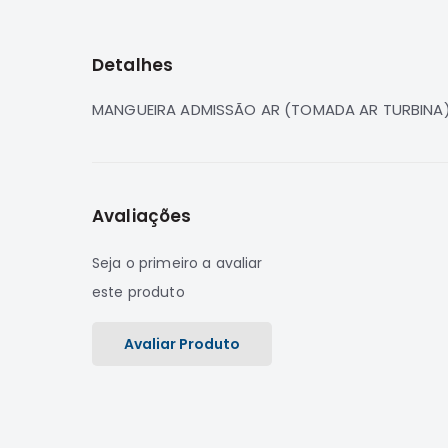
para
o
início
Detalhes
da
Galeria
de
MANGUEIRA ADMISSÃO AR (TOMADA AR TURBINA)
imagens
Avaliações
Seja o primeiro a avaliar
este produto
Avaliar Produto