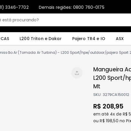
11) 3346-7702
Demais regiões: 0800 760-0175
Only registered users can write reviews. Please
Sign in
or
create an account
4 e IO
ASX
Pajero Sport e Full
L200 GL, GLS e SPORT
Pajero
Lance
RCAS
L200 Triton e Dakar
Pajero TR4 e IO
ASX
ssão Ar (Tomada Ar Turbina) - L200 Sport/hpe/outdoor/pajero Sport 2
Mangueira Ad
L200 Sport/h
Mt
SKU:
3279CA150012
R$ 208,95
em até
4x
de
R$ 
ou
R$ 198,50
no Pix