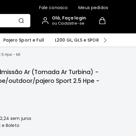
Fale conosco
Meus pedidos
Olá, Faça login
ou Cadastre-se
r
Airtrek
Grandis
Outlander
Pajero Sport e Full
L200 GL, GLS e SPORT
Pajero
.5 Hpe - Mt
missão Ar (Tomada Ar Turbina) -
pe/outdoor/pajero Sport 2.5 Hpe -
52,24
sem juros
 e Boleto