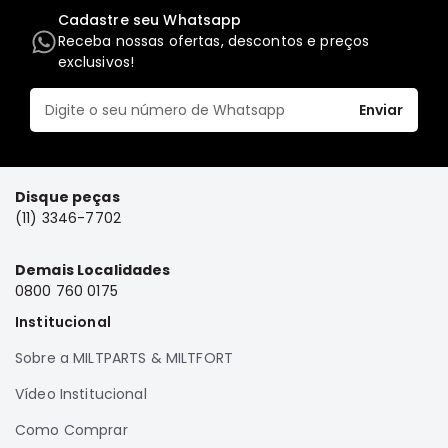
Cadastre seu Whatsapp
Elétrica
Receba nossas ofertas, descontos e preços
Acessórios
exclusivos!
Pajero
Motor
Enviar
Suspensão
Freio
Disque peças
Correias
(11) 3346-7702
Filtros
Câmbio
Demais Localidades
0800 760 0175
Elétrica
Institucional
Acessórios
Lancer
Sobre a MILTPARTS & MILTFORT
Motor
Vídeo Institucional
Suspensão
Como Comprar
Freio