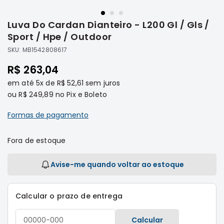
Saltar
Filtros
para
Luva Do Cardan Dianteiro - L200 Gl / Gls /
o
Transmissão
início
Sport / Hpe / Outdoor
Elétrica
da
SKU:
MB1542808617
Galeria
Acessórios
de
R$ 263,04
ASX
imagens
em até
5x
de
R$ 52,61
sem juros
Motor
ou
R$ 249,89
no Pix e Boleto
Suspensão
Freio
Formas de pagamento
Correias
Fora de estoque
Filtros
Transmissão
Avise-me quando voltar ao estoque
Elétrica
Acessórios
Calcular o prazo de entrega
L200
Triton
Calcular