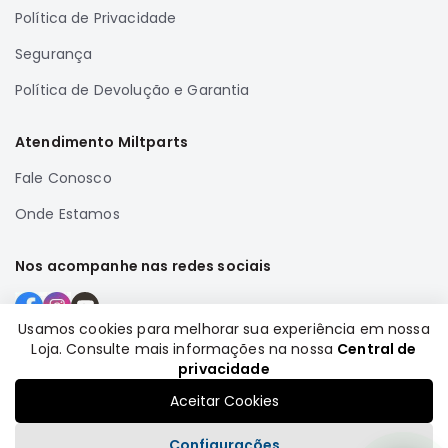
Política de Privacidade
Correias
Filtros
Segurança
Transmissão
Política de Devolução e Garantia
Elétrica
Atendimento Miltparts
Acessórios
Airtrek
Fale Conosco
Motor
Onde Estamos
Suspensão
Freio
Nos acompanhe nas redes sociais
Correias
Filtros
Usamos cookies para melhorar sua experiência em nossa
Loja. Consulte mais informações na nossa
Central de
Transmissão
Formas de pagamento
privacidade
Elétrica
Aceitar Cookies
Acessórios
Configurações
Outlander