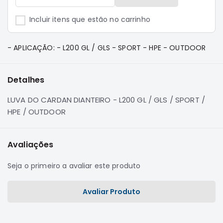
e
Dakar
Incluir itens que estão no carrinho
Motor
Suspensão
- APLICAÇÃO: - L200 GL / GLS - SPORT - HPE - OUTDOOR
Freio
Correias
Detalhes
Filtros
LUVA DO CARDAN DIANTEIRO - L200 GL / GLS / SPORT /
Transmissão
HPE / OUTDOOR
Elétrica
Acessórios
Avaliações
Pajero
Sport
Seja o primeiro a avaliar este produto
e
Full
Motor
Avaliar Produto
Suspensão
Freio