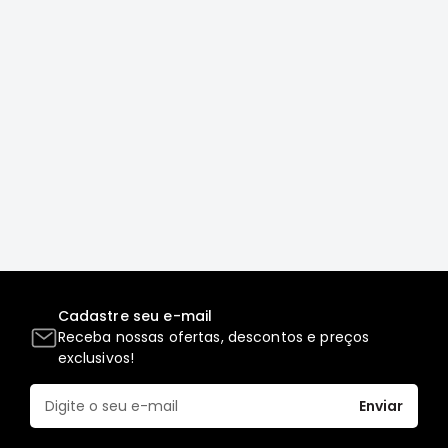
Correias
Filtros
Transmissão
Elétrica
Acessórios
L200
GL,
GLS
e
SPORT
Motor
Cadastre seu e-mail
Suspensão
Receba nossas ofertas, descontos e preços
Freio
exclusivos!
Correias
Enviar
Filtros
Transmissão