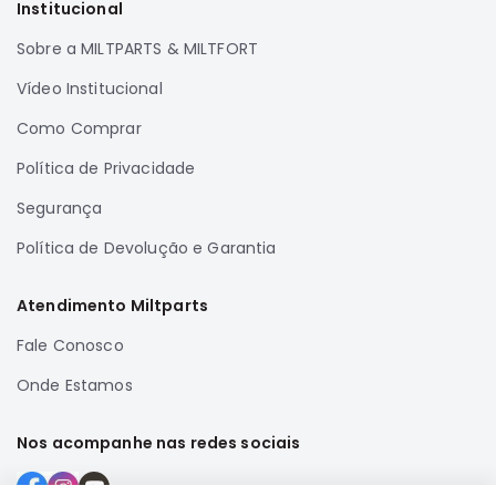
Institucional
Correias
Sobre a MILTPARTS & MILTFORT
Filtros
Vídeo Institucional
Transmissão
Elétrica
Como Comprar
Acessórios
Política de Privacidade
Airtrek
Segurança
Motor
Política de Devolução e Garantia
Suspensão
Freio
Atendimento Miltparts
Correias
Fale Conosco
Filtros
Onde Estamos
Transmissão
Elétrica
Nos acompanhe nas redes sociais
Acessórios
Outlander