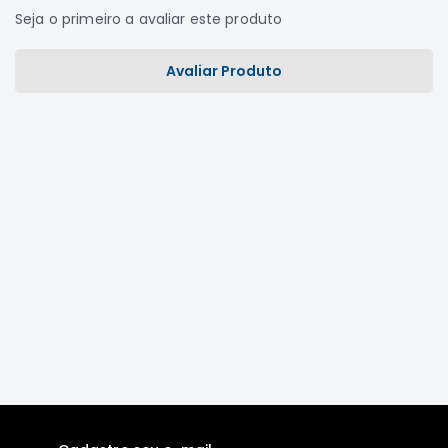
Seja o primeiro a avaliar este produto
Correias
Filtros
Avaliar Produto
Transmissão
Elétrica
Acessórios
L200
GL,
GLS
e
SPORT
Motor
Suspensão
Freio
Correias
Filtros
Transmissão