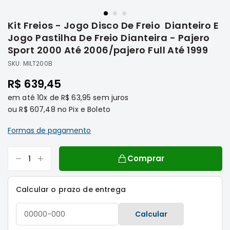
Saltar
Filtros
para
Kit Freios - Jogo Disco De Freio Dianteiro E
o
Transmissão
início
Jogo Pastilha De Freio Dianteira - Pajero
Elétrica
da
Sport 2000 Até 2006/pajero Full Até 1999
Galeria
Acessórios
SKU:
MILT200B
de
ASX
imagens
R$ 639,45
Motor
em até
10x
de
R$ 63,95
sem juros
Suspensão
ou
R$ 607,48
no Pix e Boleto
Freio
Formas de pagamento
Correias
Filtros
Comprar
Transmissão
Elétrica
Calcular o prazo de entrega
Acessórios
L200
Calcular
Triton