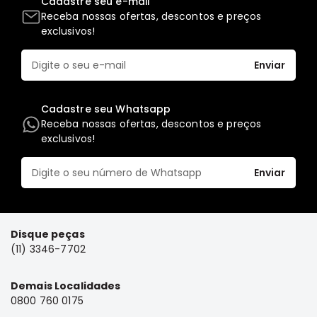
Cadastre seu e-mail
Receba nossas ofertas, descontos e preços
Elétrica
exclusivos!
Acessórios
Pajero
Enviar
Motor
Suspensão
Cadastre seu Whatsapp
Freio
Receba nossas ofertas, descontos e preços
exclusivos!
Correias
Filtros
Enviar
Câmbio
Elétrica
Acessórios
Disque peças
(11) 3346-7702
Lancer
Motor
Demais Localidades
Suspensão
0800 760 0175
Freio