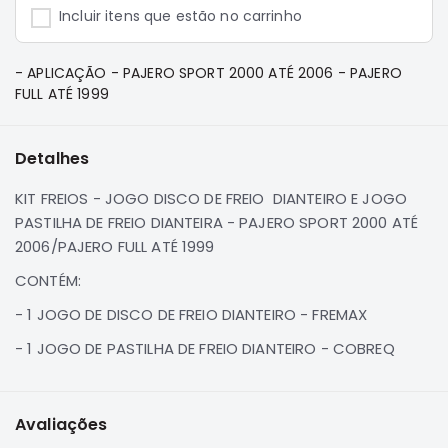
e
Incluir itens que estão no carrinho
Dakar
Motor
- APLICAÇÃO - PAJERO SPORT 2000 ATÉ 2006 - PAJERO
Suspensão
FULL ATÉ 1999
Freio
Correias
Detalhes
Filtros
KIT FREIOS - JOGO DISCO DE FREIO DIANTEIRO E JOGO
Transmissão
PASTILHA DE FREIO DIANTEIRA - PAJERO SPORT 2000 ATÉ
Elétrica
2006/PAJERO FULL ATÉ 1999
Acessórios
CONTÉM:
Pajero
- 1 JOGO DE DISCO DE FREIO DIANTEIRO - FREMAX
Sport
e
- 1 JOGO DE PASTILHA DE FREIO DIANTEIRO - COBREQ
Full
Motor
Suspensão
Avaliações
Freio