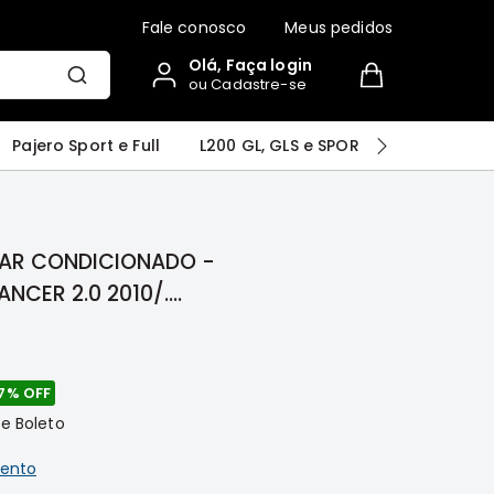
Fale conosco
Meus pedidos
Olá, Faça login
ou Cadastre-se
r
Airtrek
Grandis
Outlander
Pajero Sport e Full
L200 GL, GLS e SPORT
Pajero
CER 2.0 2010/....
7%
OFF
 e Boleto
ento