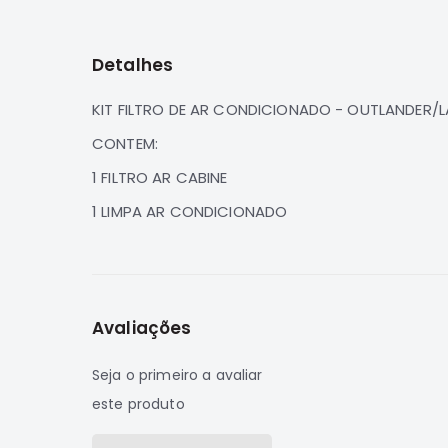
para
o
início
Detalhes
da
Galeria
de
KIT FILTRO DE AR CONDICIONADO - OUTLANDER/LAN
imagens
CONTEM:
1 FILTRO AR CABINE
1 LIMPA AR CONDICIONADO
Avaliações
Seja o primeiro a avaliar
este produto