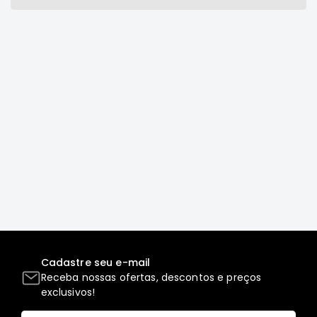
Correias
Filtros
Transmissão
Elétrica
Acessórios
L200
GL,
GLS
e
SPORT
Motor
Suspensão
Freio
Cadastre seu e-mail
Correias
Receba nossas ofertas, descontos e preços
Filtros
exclusivos!
Transmissão