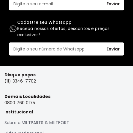
Enviar
Elétrica
Acessórios
Cadastre seu Whatsapp
Pajero
Receba nossas ofertas, descontos e preços
Motor
exclusivos!
Suspensão
Enviar
Freio
Correias
Filtros
Disque peças
Câmbio
(11) 3346-7702
Elétrica
Demais Localidades
Acessórios
0800 760 0175
Lancer
Institucional
Motor
Suspensão
Sobre a MILTPARTS & MILTFORT
Freio