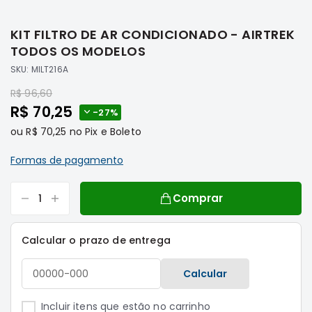
Saltar
Filtros
para
KIT FILTRO DE AR CONDICIONADO - AIRTREK
o
Transmissão
início
TODOS OS MODELOS
Elétrica
da
SKU:
MILT216A
Galeria
Acessórios
Preço
de
R$ 96,60
ASX
Preço
imagens
R$ 70,25
-
27%
Motor
Especial
ou
R$ 70,25
no Pix e Boleto
Suspensão
Freio
Formas de pagamento
Correias
Comprar
Filtros
Transmissão
Calcular o prazo de entrega
Elétrica
Acessórios
Calcular
L200
Triton
Incluir itens que estão no carrinho