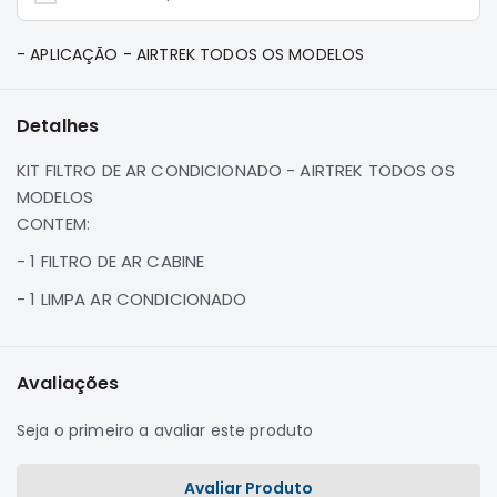
e
Dakar
- APLICAÇÃO - AIRTREK TODOS OS MODELOS
Motor
Suspensão
Detalhes
Freio
Correias
KIT FILTRO DE AR CONDICIONADO - AIRTREK TODOS OS
Filtros
MODELOS
CONTEM:
Transmissão
- 1 FILTRO DE AR CABINE
Elétrica
Acessórios
- 1 LIMPA AR CONDICIONADO
Pajero
Sport
e
Avaliações
Full
Motor
Seja o primeiro a avaliar este produto
Suspensão
Avaliar Produto
Freio