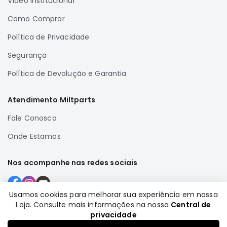
Vídeo Institucional
Correias
Como Comprar
Filtros
Política de Privacidade
Transmissão
Segurança
Elétrica
Política de Devolução e Garantia
Acessórios
Airtrek
Atendimento Miltparts
Motor
Suspensão
Fale Conosco
Freio
Onde Estamos
Correias
Nos acompanhe nas redes sociais
Filtros
Transmissão
Usamos cookies para melhorar sua experiência em nossa
Elétrica
Loja. Consulte mais informações na nossa
Central de
Formas de pagamento
Acessórios
privacidade
Outlander