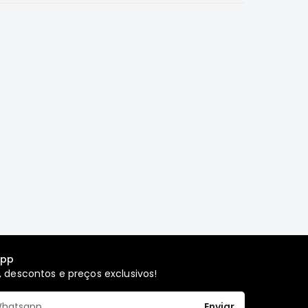
app
 descontos e preços exclusivos!
Enviar