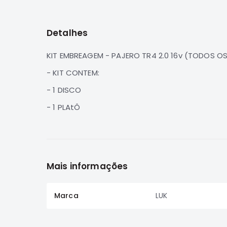
para
o
início
Detalhes
da
Galeria
de
KIT EMBREAGEM - PAJERO TR4 2.0 16v (TODOS OS
imagens
- KIT CONTEM:
- 1 DISCO
- 1 PLAtÔ
Mais informações
Marca
LUK