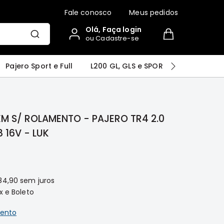
Fale conosco
Meus pedidos
Olá, Faça login
ou Cadastre-se
r
Airtrek
Grandis
Outlander
Pajero Sport e Full
L200 GL, GLS e SPORT
Pajero
M S/ ROLAMENTO - PAJERO TR4 2.0
8 16V - LUK
84,90
sem juros
x e Boleto
ento