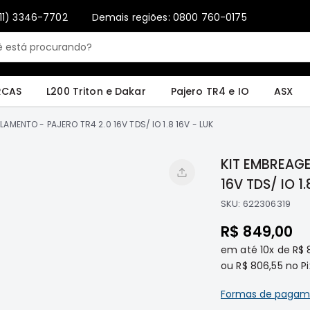
11) 3346-7702
Demais regiões: 0800 760-0175
Only registered users can write reviews. Please
Sign in
or
create an account
4 e IO
ASX
Pajero Sport e Full
L200 GL, GLS e SPORT
Pajero
Lance
RCAS
L200 Triton e Dakar
Pajero TR4 e IO
ASX
AMENTO - PAJERO TR4 2.0 16V TDS/ IO 1.8 16V - LUK
KIT EMBREAGE
16V TDS/ IO 1.
SKU:
622306319
R$ 849,00
em até
10x
de
R$ 
ou
R$ 806,55
no Pi
Formas de pagam