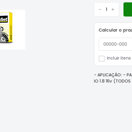
Calcular o pra
Incluir iten
- APLICAÇÃO: - P
IO 1.8 16v (TODO