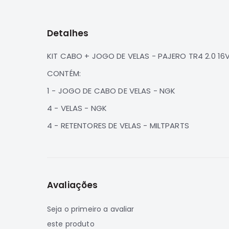
para
o
início
Detalhes
da
Galeria
de
KIT CABO + JOGO DE VELAS - PAJERO TR4 2.0 
imagens
CONTÉM:
1 - JOGO DE CABO DE VELAS - NGK
4 - VELAS - NGK
4 - RETENTORES DE VELAS - MILTPARTS
Avaliações
Seja o primeiro a avaliar
este produto