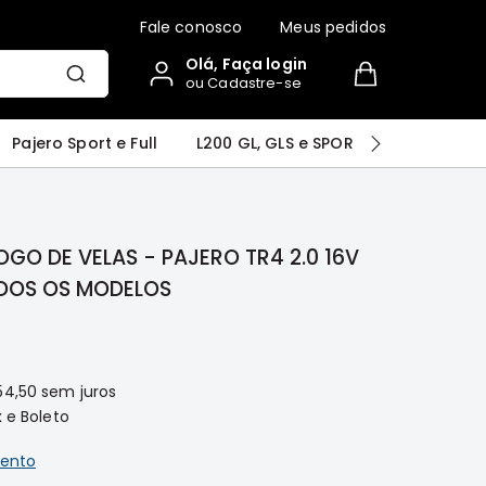
Fale conosco
Meus pedidos
Olá, Faça login
ou Cadastre-se
r
Airtrek
Grandis
Outlander
Pajero Sport e Full
L200 GL, GLS e SPORT
Pajero
OGO DE VELAS - PAJERO TR4 2.0 16V
DOS OS MODELOS
54,50
sem juros
 e Boleto
ento