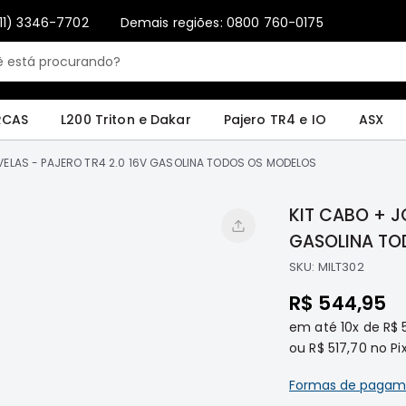
11) 3346-7702
Demais regiões: 0800 760-0175
Only registered users can write reviews. Please
Sign in
or
create an account
4 e IO
ASX
Pajero Sport e Full
L200 GL, GLS e SPORT
Pajero
Lance
RCAS
L200 Triton e Dakar
Pajero TR4 e IO
ASX
VELAS - PAJERO TR4 2.0 16V GASOLINA TODOS OS MODELOS
KIT CABO + J
GASOLINA TO
SKU:
MILT302
R$ 544,95
em até
10x
de
R$ 
ou
R$ 517,70
no Pix
Formas de pagam