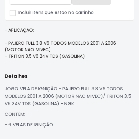
e
Dakar
Incluir itens que estão no carrinho
Motor
Suspensão
- APLICAÇÃO:
Freio
- PAJERO FULL 3.8 V6 TODOS MODELOS 2001 A 2006
Correias
(MOTOR NAO MIVEC)
Filtros
- TRITON 3.5 V6 24V TDS (GASOLINA)
Transmissão
Elétrica
Detalhes
Acessórios
JOGO VELA DE IGNIÇÃO - PAJERO FULL 3.8 V6 TODOS
Pajero
MODELOS 2001 A 2006 (MOTOR NAO MIVEC)/ TRITON 3.5
Sport
V6 24V TDS (GASOLINA) - NGK
e
Full
CONTÉM:
Motor
- 6 VELAS DE IGNIÇÃO
Suspensão
Freio