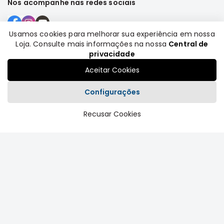
Nos acompanhe nas redes sociais
Motor
Suspensão
Usamos cookies para melhorar sua experiência em nossa
Freio
Loja. Consulte mais informações na nossa
Central de
Formas de pagamento
privacidade
Correias
Aceitar Cookies
Filtros
Transmissão
Configurações
Elétrica
Recusar Cookies
Plataforma
Acessórios
Grandis
Motor
Suspensão
Freio
Correias
Filtros
Transmissão