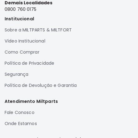
Demais Localidades
Correias
0800 760 0175
Filtros
Institucional
Transmissão
Sobre a MILTPARTS & MILTFORT
Elétrica
Vídeo Institucional
Acessórios
Como Comprar
Airtrek
Motor
Política de Privacidade
Suspensão
Segurança
Freio
Política de Devolução e Garantia
Correias
Filtros
Atendimento Miltparts
Transmissão
Fale Conosco
Elétrica
Onde Estamos
Acessórios
Outlander