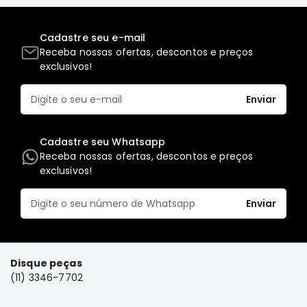
Elétrica
Cadastre seu e-mail
Acessórios
Receba nossas ofertas, descontos e preços
Pajero
exclusivos!
Motor
Suspensão
Enviar
Freio
Correias
Cadastre seu Whatsapp
Receba nossas ofertas, descontos e preços
Filtros
exclusivos!
Câmbio
Elétrica
Enviar
Acessórios
Lancer
Motor
Disque peças
(11) 3346-7702
Suspensão
Freio