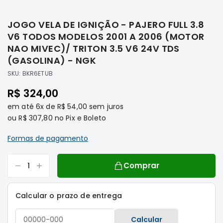
Saltar
Filtros
para
JOGO VELA DE IGNIÇÃO - PAJERO FULL 3.8
o
Transmissão
início
V6 TODOS MODELOS 2001 A 2006 (MOTOR
Elétrica
da
NAO MIVEC)/ TRITON 3.5 V6 24V TDS
Galeria
Acessórios
(GASOLINA) - NGK
de
ASX
SKU:
BKR6ETUB
imagens
Motor
R$ 324,00
Suspensão
em até
6x
de
R$ 54,00
sem juros
Freio
ou
R$ 307,80
no Pix e Boleto
Correias
Formas de pagamento
Filtros
Transmissão
Comprar
Elétrica
Acessórios
Calcular o prazo de entrega
L200
Triton
Calcular