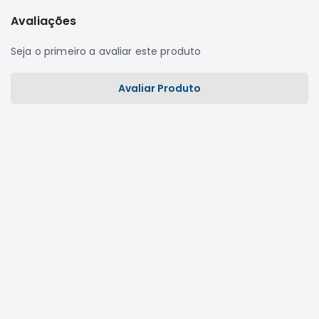
Correias
Avaliações
Filtros
Seja o primeiro a avaliar este produto
Transmissão
Elétrica
Avaliar Produto
Acessórios
L200
GL,
GLS
e
SPORT
Motor
Suspensão
Freio
Correias
Filtros
Transmissão