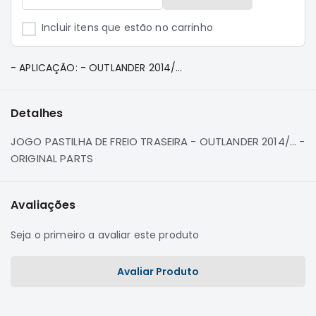
e
Dakar
Incluir itens que estão no carrinho
Motor
Suspensão
- APLICAÇÃO: - OUTLANDER 2014/...
Freio
Correias
Detalhes
Filtros
JOGO PASTILHA DE FREIO TRASEIRA - OUTLANDER 2014/... -
Transmissão
ORIGINAL PARTS
Elétrica
Acessórios
Avaliações
Pajero
Sport
Seja o primeiro a avaliar este produto
e
Full
Motor
Avaliar Produto
Suspensão
Freio