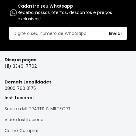
Cadastre seu Whatsapp
Elétrica
Receba nossas ofertas, descontos e preços
Acessórios
exclusivos!
Pajero
Motor
Enviar
Suspensão
Freio
Disque peças
Correias
(11) 3346-7702
Filtros
Câmbio
Demais Localidades
0800 760 0175
Elétrica
Institucional
Acessórios
Lancer
Sobre a MILTPARTS & MILTFORT
Motor
Vídeo Institucional
Suspensão
Como Comprar
Freio