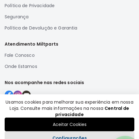
Política de Privacidade
Correias
Filtros
Segurança
Transmissão
Política de Devolução e Garantia
Elétrica
Atendimento Miltparts
Acessórios
Airtrek
Fale Conosco
Motor
Onde Estamos
Suspensão
Freio
Nos acompanhe nas redes sociais
Correias
Filtros
Usamos cookies para melhorar sua experiência em nossa
Loja. Consulte mais informações na nossa
Central de
Transmissão
Formas de pagamento
privacidade
Elétrica
Aceitar Cookies
Acessórios
Configurações
Outlander