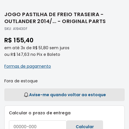
Saltar
Filtros
para
JOGO PASTILHA DE FREIO TRASEIRA -
o
Transmissão
início
OUTLANDER 2014/... - ORIGINAL PARTS
Elétrica
da
SKU:
A19430F
Galeria
Acessórios
de
R$ 155,40
ASX
imagens
em até
3x
de
R$ 51,80
sem juros
Motor
ou
R$ 147,63
no Pix e Boleto
Suspensão
Freio
Formas de pagamento
Correias
Fora de estoque
Filtros
Transmissão
Avise-me quando voltar ao estoque
Elétrica
Acessórios
Calcular o prazo de entrega
L200
Triton
Calcular