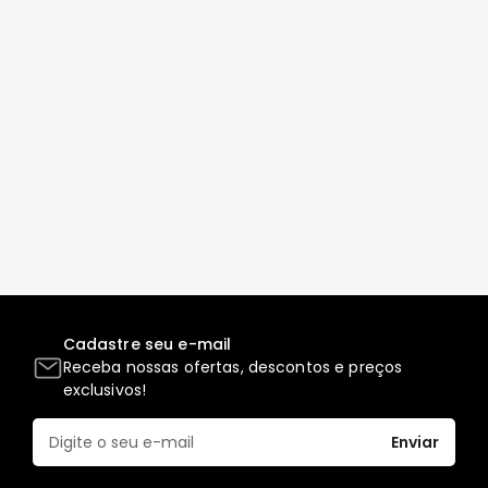
Correias
Filtros
Transmissão
Elétrica
Acessórios
L200
GL,
GLS
e
SPORT
Motor
Cadastre seu e-mail
Suspensão
Receba nossas ofertas, descontos e preços
Freio
exclusivos!
Correias
Enviar
Filtros
Transmissão