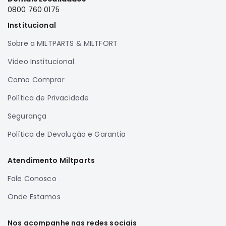
0800 760 0175
Correias
Institucional
Filtros
Transmissão
Sobre a MILTPARTS & MILTFORT
Elétrica
Vídeo Institucional
Acessórios
Como Comprar
Airtrek
Política de Privacidade
Motor
Suspensão
Segurança
Freio
Política de Devolução e Garantia
Correias
Atendimento Miltparts
Filtros
Transmissão
Fale Conosco
Elétrica
Onde Estamos
Acessórios
Nos acompanhe nas redes sociais
Outlander