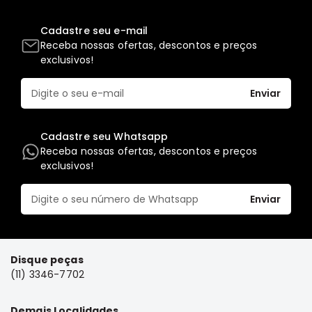
Elétrica
Cadastre seu e-mail
Acessórios
Receba nossas ofertas, descontos e preços
exclusivos!
Pajero
Motor
Enviar
Suspensão
Freio
Cadastre seu Whatsapp
Correias
Receba nossas ofertas, descontos e preços
Filtros
exclusivos!
Câmbio
Enviar
Elétrica
Acessórios
Lancer
Disque peças
Motor
(11) 3346-7702
Suspensão
Freio
Demais Localidades