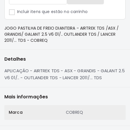
e
Dakar
Incluir itens que estão no carrinho
Motor
Suspensão
JOGO PASTILHA DE FREIO DIANTEIRA - AIRTREK TDS /ASX /
Freio
GRANDIS/ GALANT 2.5 V6 01/.. OUTLANDER TDS / LANCER
2011/... TDS - COBREQ
Correias
Filtros
Detalhes
Transmissão
Elétrica
APLICAÇÃO - AIRTREK TDS - ASX - GRANDIS - GALANT 2.5
V6 01/.. - OUTLANDER TDS - LANCER 2011/... TDS
Acessórios
Pajero
Sport
Mais informações
e
Full
Motor
Marca
COBREQ
Suspensão
Freio