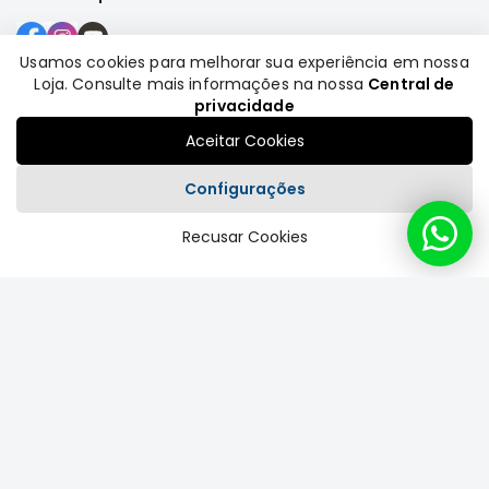
Motor
Suspensão
Usamos cookies para melhorar sua experiência em nossa
Loja. Consulte mais informações na nossa
Central de
Freio
Formas de pagamento
privacidade
Correias
Aceitar Cookies
Filtros
Configurações
Transmissão
Elétrica
Recusar Cookies
Plataforma
Acessórios
Grandis
Motor
Suspensão
Freio
Correias
Filtros
Transmissão