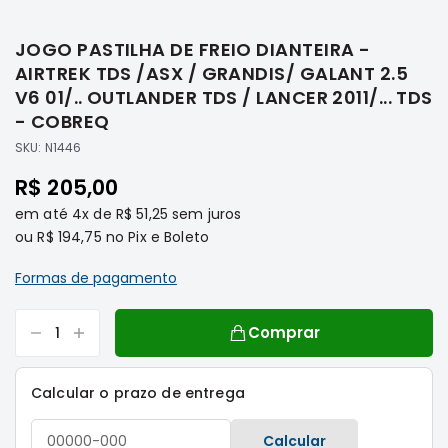
Saltar
Filtros
para
JOGO PASTILHA DE FREIO DIANTEIRA -
o
Transmissão
início
AIRTREK TDS /ASX / GRANDIS/ GALANT 2.5
Elétrica
da
V6 01/.. OUTLANDER TDS / LANCER 2011/... TDS
Galeria
Acessórios
- COBREQ
de
ASX
SKU:
N1446
imagens
Motor
R$ 205,00
Suspensão
em até
4x
de
R$ 51,25
sem juros
Freio
ou
R$ 194,75
no Pix e Boleto
Correias
Formas de pagamento
Filtros
Transmissão
Comprar
Elétrica
Acessórios
Calcular o prazo de entrega
L200
Triton
Calcular