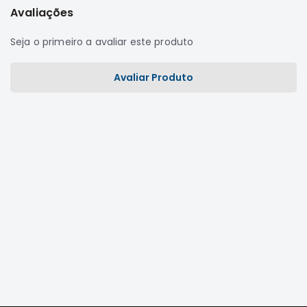
Avaliações
Correias
Filtros
Seja o primeiro a avaliar este produto
Transmissão
Avaliar Produto
Elétrica
Acessórios
L200
GL,
GLS
e
SPORT
Motor
Suspensão
Freio
Correias
Filtros
Transmissão