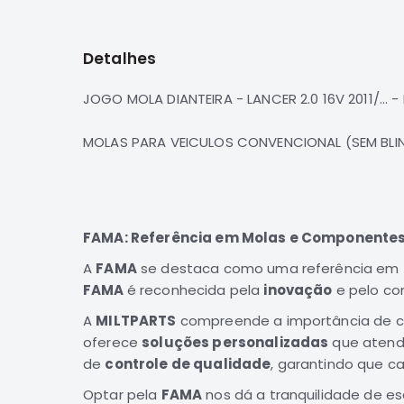
para
o
início
Detalhes
da
Galeria
de
JOGO MOLA DIANTEIRA - LANCER 2.0 16V 2011/... 
imagens
MOLAS PARA VEICULOS CONVENCIONAL (SEM BL
FAMA: Referência em Molas e Componentes 
A
FAMA
se destaca como uma referência em
FAMA
é reconhecida pela
inovação
e pelo c
A
MILTPARTS
compreende a importância de 
oferece
soluções personalizadas
que atende
de
controle de qualidade
, garantindo que c
Optar pela
FAMA
nos dá a tranquilidade de e