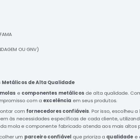
- FAMA
INDAGEM OU GNV)
Metálicos de Alta Qualidade
molas
e
componentes metálicos
de alta qualidade. Com
ompromisso com a
excelência
em seus produtos.
contar com
fornecedores confiáveis
. Por isso, escolheu a
m às necessidades específicas de cada cliente, utilizan
ada mola e componente fabricado atenda aos mais altos p
scolher um
parceiro confiável
que prioriza a
qualidade
e