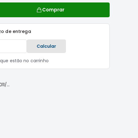
Comprar
zo de entrega
Calcular
s que estão no carrinho
1/...