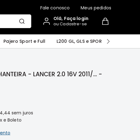
Fale conosco
Meus pedidos
Olá, Faça login
ou Cadastre-se
r
Airtrek
Grandis
Outlander
Pajero Sport e Full
L200 GL, GLS e SPORT
Pajero
R 2.0 16V 2011/... -
54,44
sem juros
x e Boleto
ento