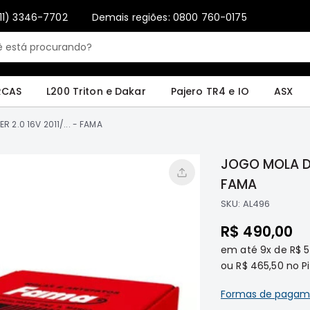
11) 3346-7702
Demais regiões: 0800 760-0175
Only registered users can write reviews. Please
Sign in
or
create an account
4 e IO
ASX
Pajero Sport e Full
L200 GL, GLS e SPORT
Pajero
Lance
RCAS
L200 Triton e Dakar
Pajero TR4 e IO
ASX
 2.0 16V 2011/... - FAMA
JOGO MOLA DIANTEIRA - LANCE
FAMA
SKU:
AL496
R$ 490,00
em até
9x
de
R$ 
ou
R$ 465,50
no Pi
Formas de pagam