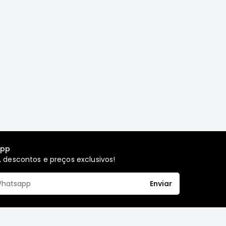
app
 descontos e preços exclusivos!
Enviar