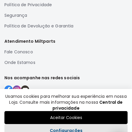
Política de Privacidade
Correias
Segurança
Filtros
Transmissão
Política de Devolução e Garantia
Elétrica
Atendimento Miltparts
Acessórios
Fale Conosco
Airtrek
Motor
Onde Estamos
Suspensão
Freio
Nos acompanhe nas redes sociais
Correias
Filtros
Usamos cookies para melhorar sua experiência em nossa
Loja. Consulte mais informações na nossa
Central de
Transmissão
Formas de pagamento
privacidade
Elétrica
Aceitar Cookies
Acessórios
Configurações
Outlander