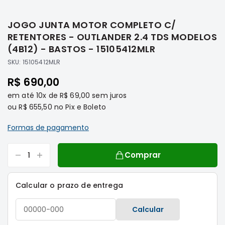
Saltar
Filtros
para
JOGO JUNTA MOTOR COMPLETO C/
o
Transmissão
início
RETENTORES - OUTLANDER 2.4 TDS MODELOS
Elétrica
da
(4B12) - BASTOS - 15105412MLR
Galeria
Acessórios
SKU:
15105412MLR
de
ASX
imagens
R$ 690,00
Motor
em até
10x
de
R$ 69,00
sem juros
Suspensão
ou
R$ 655,50
no Pix e Boleto
Freio
Formas de pagamento
Correias
Filtros
Comprar
Transmissão
Elétrica
Calcular o prazo de entrega
Acessórios
L200
Calcular
Triton