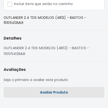
e
Incluir itens que estão no carrinho
Dakar
Motor
OUTLANDER 2.4 TDS MODELOS (4B12) - BASTOS -
Suspensão
15105412MLR
Freio
Correias
Detalhes
Filtros
OUTLANDER 2.4 TDS MODELOS (4B12) - BASTOS -
Transmissão
15105412MLR
Elétrica
Acessórios
Avaliações
Pajero
Sport
Seja o primeiro a avaliar este produto
e
Full
Motor
Avaliar Produto
Suspensão
Freio