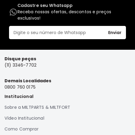
Cadastre seu Whatsapp
Elétrica
Receba nossas ofertas, descontos e preços
Acessórios
exclusivos!
Pajero
Motor
Enviar
Suspensão
Freio
Disque peças
Correias
(11) 3346-7702
Filtros
Câmbio
Demais Localidades
0800 760 0175
Elétrica
Institucional
Acessórios
Sobre a MILTPARTS & MILTFORT
Lancer
Motor
Vídeo Institucional
Suspensão
Como Comprar
Freio