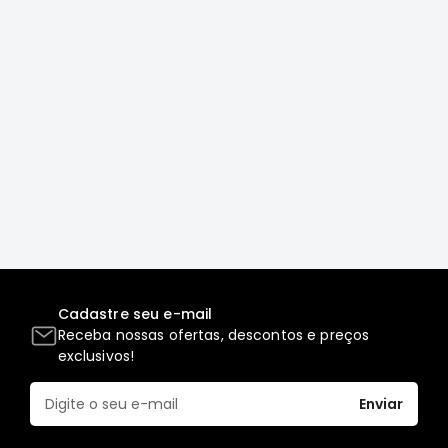
Correias
Filtros
Transmissão
Elétrica
Acessórios
L200
GL,
GLS
e
SPORT
Motor
Cadastre seu e-mail
Suspensão
Receba nossas ofertas, descontos e preços
Freio
exclusivos!
Correias
Enviar
Filtros
Transmissão