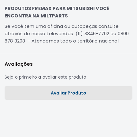
Elétrica
PRODUTOS FREMAX PARA MITSUBISHI VOCÊ
ENCONTRA NA MILTPARTS
Acessórios
Se você tem uma oficina ou autopeças consulte
Pajero
Motor
através do nosso televendas (11) 3346-7702 ou 0800
878 3208 - Atendemos todo o território nacional
Suspensão
Freio
Correias
Avaliações
Filtros
Seja o primeiro a avaliar este produto
Câmbio
Elétrica
Avaliar Produto
Acessórios
Lancer
Motor
Suspensão
Freio