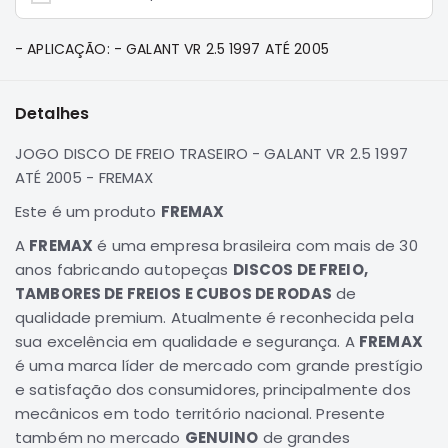
e
Dakar
- APLICAÇÃO: - GALANT VR 2.5 1997 ATÉ 2005
Motor
Suspensão
Detalhes
Freio
Correias
JOGO DISCO DE FREIO TRASEIRO - GALANT VR 2.5 1997
Filtros
ATÉ 2005 - FREMAX
Transmissão
Este é um produto
FREMAX
Elétrica
A
FREMAX
é uma empresa brasileira com mais de 30
Acessórios
anos fabricando autopeças
DISCOS DE FREIO,
TAMBORES DE FREIOS E CUBOS DE RODAS
de
Pajero
qualidade premium. Atualmente é reconhecida pela
Sport
e
sua excelência em qualidade e segurança. A
FREMAX
Full
é uma marca líder de mercado com grande prestígio
Motor
e satisfação dos consumidores, principalmente dos
mecânicos em todo território nacional. Presente
Suspensão
também no mercado
GENUINO
de grandes
Freio