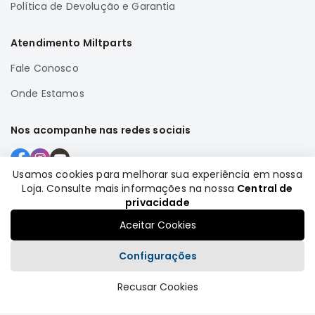
Política de Devolução e Garantia
Elétrica
Acessórios
Atendimento Miltparts
ECLIPSE
Fale Conosco
CROSS
Onde Estamos
Peças
Originais
Nos acompanhe nas redes sociais
Montadoras
Corola
Honda
Usamos cookies para melhorar sua experiência em nossa
Loja. Consulte mais informações na nossa
Central de
Toyota
Formas de pagamento
privacidade
Hilux
Aceitar Cookies
BMW
Configurações
HYUNDAI
NISSAN
Recusar Cookies
Plataforma
Porsche