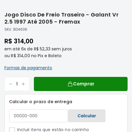
Saltar
Filtros
para
Jogo Disco De Freio Traseiro - Galant Vr
o
Transmissão
início
2.5 1997 Até 2005 - Fremax
Elétrica
da
SKU:
BD4638
Galeria
Acessórios
de
R$ 314,00
ASX
imagens
em até
6x
de
R$ 52,33
sem juros
Motor
ou
R$ 314,00
no Pix e Boleto
Suspensão
Freio
Formas de pagamento
Correias
Comprar
Filtros
Transmissão
Calcular o prazo de entrega
Elétrica
Acessórios
Calcular
L200
Triton
Incluir itens que estão no carrinho