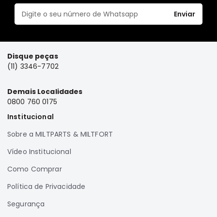
Motor
Enviar
Suspensão
Freio
Correias
Disque peças
(11) 3346-7702
Filtros
Transmissão
Demais Localidades
Elétrica
0800 760 0175
Acessórios
Institucional
Grandis
Sobre a MILTPARTS & MILTFORT
Motor
Vídeo Institucional
Suspensão
Como Comprar
Freio
Correias
Política de Privacidade
Filtros
Segurança
Transmissão