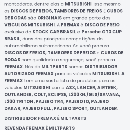
montadoras, dentre elas a
MITSUBISHI
. Isso mesmo,
Correias
os
DISCOS DE FREIOS, TAMBORES DE FREIOS
E
CUBOS
Filtros
DE RODAS
são
ORIGINAIS
em grande parte dos
VEICULOS MITSUBISHI
. A
FREMAX
é
DISCO DE FREIO
Transmissão
exclusivo da
STOCK CAR BRASIL
e
Porsche GT3 CUP
Elétrica
BRASIL
, duas das principais competições do
Acessórios
automobilismo sul-americano. Se você procura
DISCOS DE FREIOS, TAMBORES DE FREIOS
e
CUBOS DE
L200
GL,
RODAS
com qualidade e segurança, você procura
GLS
FREMAX
. Nós da
MILTPARTS
somos
DISTRIBUIDOR
e
AUTORIZADO FREMAX
para os veículos
MITSUBISHI
.
A
SPORT
FREMAX
tem uma vasta lista de produtos para os
Motor
veículos
MITSUBISHI
como
ASX, LANCER, AIRTREK,
Suspensão
OUTLANDER, COLT, ECLIPSE, L200 GL/GLS/SAVANA,
L200 TRITON, PAJERO TR4, PAJERO IO, PAJERO
Freio
DAKAR, PAJERO FULL, PAJERO SPORT, OUTLANDER
.
Correias
DISTRIBUIDOR FREMAX É MILTPARTS
Filtros
REVENDA FREMAX É MILTPARTS
Transmissão