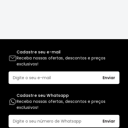
Elétrica
Acessórios
ECLIPSE
CROSS
Peças
Originais
Cadastre seu e-mail
Montadoras
Receba nossas ofertas, descontos e preços
Corola
exclusivos!
Honda
Enviar
Toyota
Hilux
Cadastre seu Whatsapp
BMW
Receba nossas ofertas, descontos e preços
HYUNDAI
exclusivos!
NISSAN
Enviar
Porsche