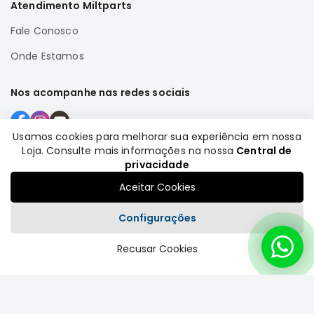
Atendimento Miltparts
MT
COMPONENTES
Fale Conosco
TECNOPART
Onde Estamos
KYB
VIEMAR
Nos acompanhe nas redes sociais
FREMAX
DS
Usamos cookies para melhorar sua experiência em nossa
Loja. Consulte mais informações na nossa
Central de
MAGNETI
Formas de pagamento
privacidade
MARELLI
Aceitar Cookies
COFAP
MAHLE
Configurações
NAKATA
Recusar Cookies
EKSTRON
Plataforma
FRAS-
LE
CONTITECH