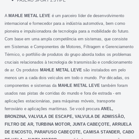
PAJERO SPORT 2.5 HPE
Correias
A
MAHLE METAL LEVE
é um parceiro líder de desenvolvimento
Filtros
internacional e fornecedor para a indústria automotiva, bem como
Transmissão
pioneira e impulsionadora de tecnologia para a mobilidade do futuro.
Elétrica
Com base em uma ampla competência em sistemas, que consiste
Acessórios
em Sistemas e Componentes de Motores, Filtragem e Gerenciamento
Térmico, o portfólio de produtos do grupo aborda todos os problemas
L200
cruciais relacionados à tecnologia de transmissão e condicionamento
GL,
GLS
de ar. Os produtos
MAHLE METAL LEVE
são instalados em pelo
e
menos um a cada dois veículos em todo o mundo. Por décadas, os
SPORT
componentes e sistemas da
MAHLE METAL LEVE
também foram
Motor
usados nas pistas de corridas do mundo e fora de estrada - em
Suspensão
aplicações estacionárias, para máquinas móveis, transporte
Freio
ferroviário e aplicações marítimas. Se você procura
ANEL,
BRONZINA, VALVULA DE ESCAPE, VALVULA DE ADMISSÃO,
Correias
FILTRO DE AR, TURBINA MOTOR, JUNTA CABEÇOTE, ARRUELA
Filtros
DE ENCOSTO, PARAFUSO CABEÇOTE, CAMISA STANDER, CABO
Transmissão