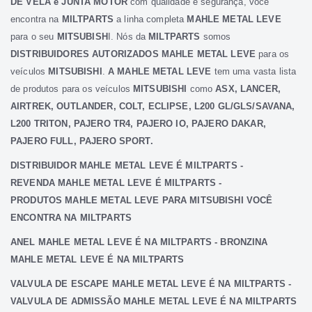
DE VELA e JUNTA MOTOR
com qualidade e segurança, você
Elétrica
encontra na
MILTPARTS
a linha completa
MAHLE METAL LEVE
para o seu
MITSUBISH
I. Nós da
MILTPARTS
somos
Acessórios
DISTRIBUIDORES AUTORIZADOS MAHLE METAL LEVE
para os
Pajero
veículos
MITSUBISHI
.
A MAHLE METAL LEVE
tem uma vasta lista
Motor
de produtos para os veículos
MITSUBISHI
como
ASX, LANCER,
Suspensão
AIRTREK, OUTLANDER, COLT, ECLIPSE, L200 GL/GLS/SAVANA,
Freio
L200 TRITON, PAJERO TR4, PAJERO IO, PAJERO DAKAR,
Correias
PAJERO FULL, PAJERO SPORT.
Filtros
DISTRIBUIDOR MAHLE METAL LEVE É MILTPARTS -
Câmbio
REVENDA MAHLE METAL LEVE É MILTPARTS -
PRODUTOS MAHLE METAL LEVE PARA MITSUBISHI VOCÊ
Elétrica
ENCONTRA NA MILTPARTS
Acessórios
ANEL MAHLE METAL LEVE É NA MILTPARTS - BRONZINA
Lancer
MAHLE METAL LEVE É NA MILTPARTS
Motor
Suspensão
VALVULA DE ESCAPE MAHLE METAL LEVE É NA MILTPARTS -
VALVULA DE ADMISSÃO MAHLE METAL LEVE É NA MILTPARTS
Freio