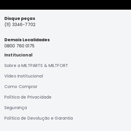
SUZUKI
FORD
Disque peças
Volvo
(11) 3346-7702
LAND
ROVER
Demais Localidades
0800 760 0175
TUCSON
Institucional
SUBARU
JETTA
Sobre a MILTPARTS & MILTFORT
RANGER
Vídeo Institucional
GALANT
Como Comprar
AMAROK
Política de Privacidade
GM
Segurança
MARCAS
MILTPARTS
Política de Devolução e Garantia
TENACITY