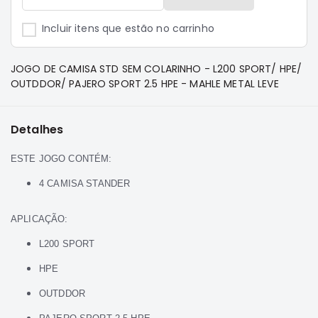
e
Dakar
Incluir itens que estão no carrinho
Motor
Suspensão
JOGO DE CAMISA STD SEM COLARINHO - L200 SPORT/ HPE/
Freio
OUTDDOR/ PAJERO SPORT 2.5 HPE - MAHLE METAL LEVE
Correias
Filtros
Detalhes
Transmissão
ESTE JOGO CONTÉM:
Elétrica
4 CAMISA STANDER
Acessórios
Pajero
APLICAÇÃO:
Sport
e
L200 SPORT
Full
HPE
Motor
Suspensão
OUTDDOR
Freio