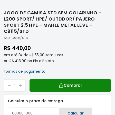
Saltar
Filtros
para
JOGO DE CAMISA STD SEM COLARINHO -
o
Transmissão
início
L200 SPORT/ HPE/ OUTDDOR/ PAJERO
Elétrica
da
SPORT 2.5 HPE - MAHLE METAL LEVE -
Galeria
Acessórios
C9115/STD
de
ASX
SKU:
C9115/STD
imagens
Motor
R$ 440,00
Suspensão
em até
8x
de
R$ 55,00
sem juros
Freio
ou
R$ 418,00
no Pix e Boleto
Correias
Formas de pagamento
Filtros
Transmissão
Comprar
Elétrica
Acessórios
Calcular o prazo de entrega
L200
Triton
Calcular