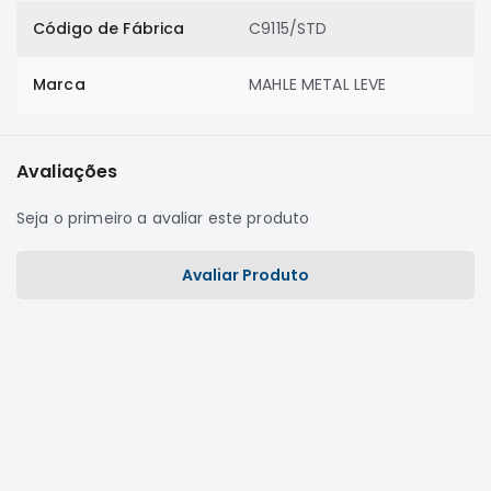
Motor
Código de Fábrica
C9115/STD
Suspensão
Marca
MAHLE METAL LEVE
Freio
Correias
Filtros
Avaliações
Transmissão
Seja o primeiro a avaliar este produto
Elétrica
Acessórios
Avaliar Produto
Grandis
Motor
Suspensão
Freio
Correias
Filtros
Transmissão