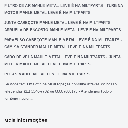
FILTRO DE AR MAHLE METAL LEVE É NA MILTPARTS - TURBINA
Correias
MOTOR MAHLE METAL LEVE É NA MILTPARTS
Filtros
JUNTA CABEÇOTE MAHLE METAL LEVE É NA MILTPARTS -
Transmissão
ARRUELA DE ENCOSTO MAHLE METAL LEVE É NA MILTPARTS
Elétrica
PARAFUSO CABEÇOTE MAHLE METAL LEVE É NA MILTPARTS -
Acessórios
CAMISA STANDER MAHLE METAL LEVE É NA MILTPARTS
Airtrek
Motor
CABO DE VELA MAHLE METAL LEVE É NA MILTPARTS - JUNTA
MOTOR MAHLE METAL LEVE É NA MILTPARTS
Suspensão
Freio
PEÇAS MAHLE METAL LEVE É NA MILTPARTS
Correias
Se você tem uma oficina ou autopeças consulte através do nosso
televendas (11) 3346-7702 ou 08007600175 - Atendemos todo o
Filtros
território nacional.
Transmissão
Elétrica
Acessórios
Mais informações
Outlander