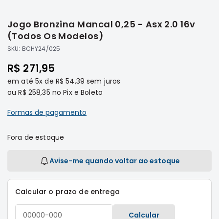
Saltar
Filtros
para
Jogo Bronzina Mancal 0,25 - Asx 2.0 16v
o
Transmissão
início
(Todos Os Modelos)
Elétrica
da
SKU:
BCHY24/025
Galeria
Acessórios
de
R$ 271,95
ASX
imagens
em até
5x
de
R$ 54,39
sem juros
Motor
ou
R$ 258,35
no Pix e Boleto
Suspensão
Freio
Formas de pagamento
Correias
Fora de estoque
Filtros
Transmissão
Avise-me quando voltar ao estoque
Elétrica
Acessórios
Calcular o prazo de entrega
L200
Triton
Calcular