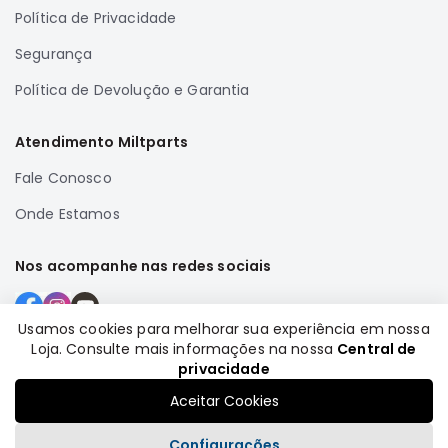
Política de Privacidade
Correias
Filtros
Segurança
Transmissão
Política de Devolução e Garantia
Elétrica
Atendimento Miltparts
Acessórios
Airtrek
Fale Conosco
Motor
Onde Estamos
Suspensão
Freio
Nos acompanhe nas redes sociais
Correias
Filtros
Usamos cookies para melhorar sua experiência em nossa
Loja. Consulte mais informações na nossa
Central de
Transmissão
Formas de pagamento
privacidade
Elétrica
Aceitar Cookies
Acessórios
Configurações
Outlander