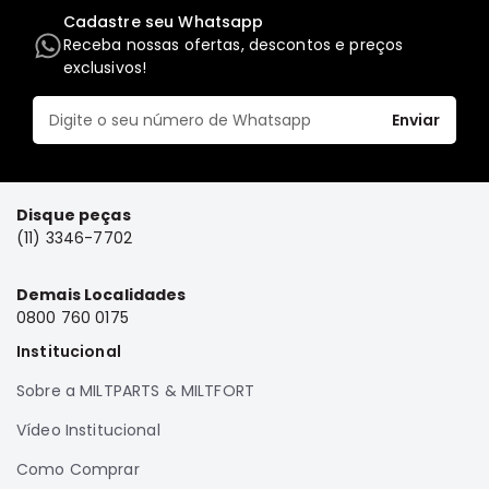
Cadastre seu Whatsapp
Elétrica
Receba nossas ofertas, descontos e preços
Acessórios
exclusivos!
Pajero
Motor
Enviar
Suspensão
Freio
Disque peças
Correias
(11) 3346-7702
Filtros
Câmbio
Demais Localidades
0800 760 0175
Elétrica
Institucional
Acessórios
Lancer
Sobre a MILTPARTS & MILTFORT
Motor
Vídeo Institucional
Suspensão
Como Comprar
Freio