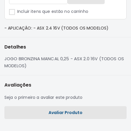
e
Dakar
Incluir itens que estão no carrinho
Motor
Suspensão
- APLICAÇÃO: - ASX 2.4 16V (TODOS OS MODELOS)
Freio
Correias
Detalhes
Filtros
JOGO BRONZINA MANCAL 0,25 - ASX 2.0 16V (TODOS OS
Transmissão
MODELOS)
Elétrica
Acessórios
Avaliações
Pajero
Sport
Seja o primeiro a avaliar este produto
e
Full
Motor
Avaliar Produto
Suspensão
Freio