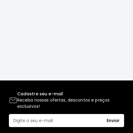
Correias
Filtros
Transmissão
Elétrica
Acessórios
L200
GL,
GLS
e
SPORT
Motor
Cadastre seu e-mail
Suspensão
Receba nossas ofertas, descontos e preços
Freio
exclusivos!
Correias
Enviar
Filtros
Transmissão