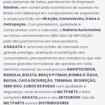
para sistemas de freios, pertencente às Empresas
Correias
Randon,
vem construindo sua história de sucesso no
Brasil, com liderança em componentes de suspensão
Filtros
e amplo portfólio em
direção, transmissão, freios e
Transmissão
motopeças.
Com pioneirismo, qualidade e
Elétrica
compromisso com o mercado, a
Nakata Automotiva
se tornou reconhecida no MERCADO DE REPOSIÇÃO
Acessórios
pela alta performance em seus produtos.
L200
A NAKATA
é uma marca líder de mercado com
GL,
grande prestígio, aceitação e satisfação dos
GLS
e
consumidores, principalmente dos mecânicos que são
SPORT
nossos grandes formadores de opiniões em todo
Motor
território nacional. Se você procura
AMORTECEDOR,
Suspensão
BANDEJA, BIELETA, BRAÇO PITMAN, BOMBA D'ÁGUA,
BUCHA, CAIXA DE DIREÇÃO, TERMINAL DE DIREÇÃO,
Freio
SEMI EIXO, CUBOS DE RODAS
com qualidade e
Correias
segurança, você encontra na
MILTPARTS
a linha
Filtros
completa
NAKATA
para o seu
MITSUBISHI
. Nós da
MILTPARTS
somos
DISTRIBUIDORES
Transmissão