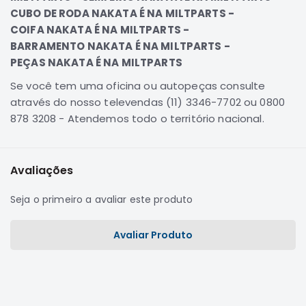
CUBO DE RODA NAKATA É NA MILTPARTS -
Correias
COIFA NAKATA É NA MILTPARTS -
Filtros
BARRAMENTO NAKATA É NA MILTPARTS -
Transmissão
PEÇAS NAKATA É NA MILTPARTS
Elétrica
Se você tem uma oficina ou autopeças consulte
Acessórios
através do nosso televendas (11) 3346-7702 ou 0800
878 3208 - Atendemos todo o território nacional.
Airtrek
Motor
Suspensão
Avaliações
Freio
Correias
Seja o primeiro a avaliar este produto
Filtros
Avaliar Produto
Transmissão
Elétrica
Acessórios
Outlander