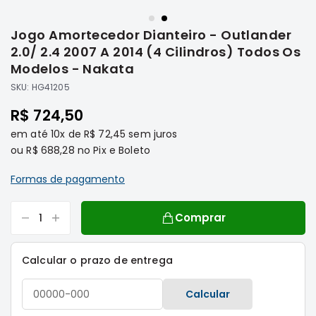
Saltar
Filtros
para
Jogo Amortecedor Dianteiro - Outlander
o
Transmissão
início
2.0/ 2.4 2007 A 2014 (4 Cilindros) Todos Os
Elétrica
da
Modelos - Nakata
Galeria
Acessórios
SKU:
HG41205
de
ASX
imagens
R$ 724,50
Motor
em até
10x
de
R$ 72,45
sem juros
Suspensão
ou
R$ 688,28
no Pix e Boleto
Freio
Formas de pagamento
Correias
Filtros
Comprar
Transmissão
Elétrica
Calcular o prazo de entrega
Acessórios
L200
Calcular
Triton