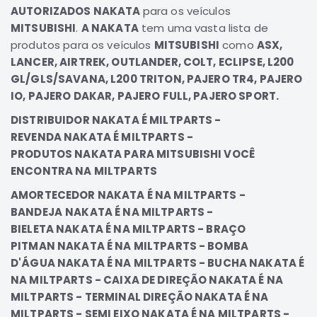
AUTORIZADOS NAKATA
para os veículos
Elétrica
MITSUBISHI
.
A NAKATA
tem uma vasta lista de
Acessórios
produtos para os veículos
MITSUBISHI
como
ASX,
LANCER, AIRTREK, OUTLANDER, COLT, ECLIPSE, L200
Pajero
Motor
GL/GLS/SAVANA, L200 TRITON, PAJERO TR4, PAJERO
IO, PAJERO DAKAR, PAJERO FULL, PAJERO SPORT.
Suspensão
DISTRIBUIDOR NAKATA É MILTPARTS -
Freio
REVENDA NAKATA É MILTPARTS -
Correias
PRODUTOS NAKATA PARA MITSUBISHI VOCÊ
Filtros
ENCONTRA NA MILTPARTS
Câmbio
AMORTECEDOR NAKATA É NA MILTPARTS -
Elétrica
BANDEJA
NAKATA É NA MILTPARTS -
BIELETA NAKATA É NA MILTPARTS - BRAÇO
Acessórios
PITMAN NAKATA É NA MILTPARTS - BOMBA
Lancer
D'ÁGUA NAKATA É NA MILTPARTS - BUCHA NAKATA É
Motor
NA MILTPARTS - CAIXA DE DIREÇÃO NAKATA É NA
Suspensão
MILTPARTS - TERMINAL DIREÇÃO NAKATA É NA
Freio
MILTPARTS - SEMI EIXO NAKATA É NA MILTPARTS -