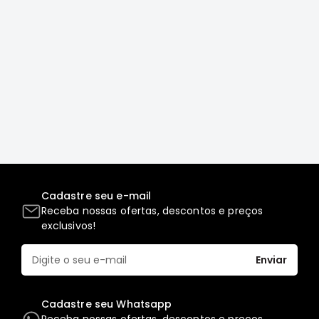
Motor
Suspensão
Freio
Correias
Filtros
Transmissão
Elétrica
Acessórios
Grandis
Cadastre seu e-mail
Motor
Receba nossas ofertas, descontos e preços
exclusivos!
Suspensão
Freio
Enviar
Correias
Filtros
Cadastre seu Whatsapp
Transmissão