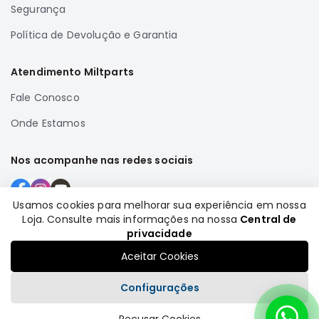
Segurança
SUZUKI
FORD
Política de Devolução e Garantia
Volvo
Atendimento Miltparts
LAND
ROVER
Fale Conosco
TUCSON
Onde Estamos
SUBARU
JETTA
Nos acompanhe nas redes sociais
RANGER
GALANT
Usamos cookies para melhorar sua experiência em nossa
Loja. Consulte mais informações na nossa
Central de
AMAROK
Formas de pagamento
privacidade
GM
Aceitar Cookies
MARCAS
MILTPARTS
Configurações
TENACITY