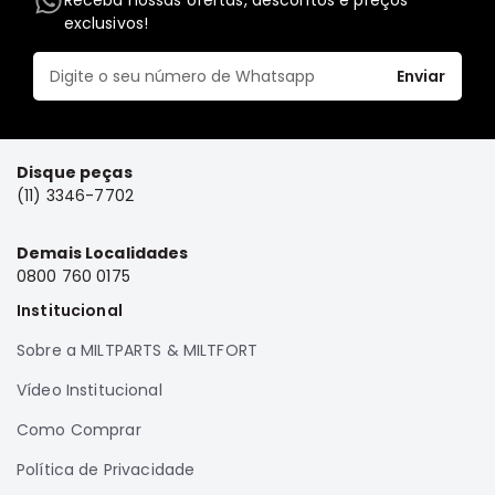
Receba nossas ofertas, descontos e preços
exclusivos!
Elétrica
Acessórios
Enviar
ECLIPSE
CROSS
Peças
Disque peças
Originais
(11) 3346-7702
Montadoras
Corola
Demais Localidades
Honda
0800 760 0175
Toyota
Institucional
Hilux
Sobre a MILTPARTS & MILTFORT
BMW
Vídeo Institucional
HYUNDAI
Como Comprar
NISSAN
Política de Privacidade
Porsche