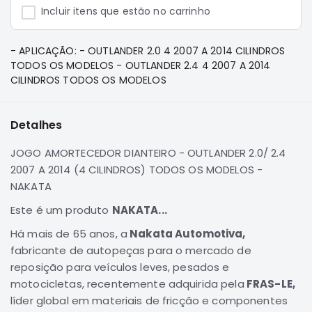
e
Incluir itens que estão no carrinho
Dakar
Motor
- APLICAÇÃO: - OUTLANDER 2.0 4 2007 A 2014 CILINDROS
Suspensão
TODOS OS MODELOS - OUTLANDER 2.4 4 2007 A 2014
Freio
CILINDROS TODOS OS MODELOS
Correias
Filtros
Detalhes
Transmissão
JOGO AMORTECEDOR DIANTEIRO - OUTLANDER 2.0/ 2.4
Elétrica
2007 A 2014 (4 CILINDROS) TODOS OS MODELOS -
NAKATA
Acessórios
Pajero
Este é um produto
NAKATA...
Sport
Há mais de 65 anos, a
Nakata Automotiva,
e
fabricante de autopeças para o mercado de
Full
Motor
reposição para veículos leves, pesados e
motocicletas, recentemente adquirida pela
FRAS-LE,
Suspensão
líder global em materiais de fricção e componentes
Freio