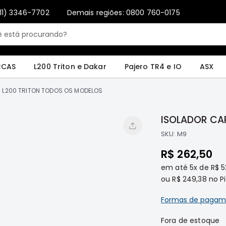
11) 3346-7702
Demais regiões: 0800 760-0175
Only registered users can write reviews. Please
Sign in
or
create an account
4 e IO
ASX
Pajero Sport e Full
L200 GL, GLS e SPORT
Pajero
Lance
RCAS
L200 Triton e Dakar
Pajero TR4 e IO
ASX
- L200 TRITON TODOS OS MODELOS
ISOLADOR CA
SKU:
M9
R$ 262,50
em até
5x
de
R$ 5
ou
R$ 249,38
no Pi
Formas de pagam
Fora de estoque