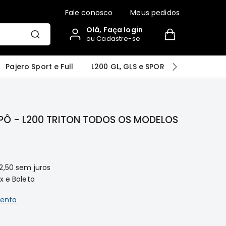
Fale conosco
Meus pedidos
Olá, Faça login
ou Cadastre-se
r
Airtrek
Grandis
Outlander
Pajero Sport e Full
L200 GL, GLS e SPORT
Pajero
PÔ - L200 TRITON TODOS OS MODELOS
2,50
sem juros
x e Boleto
ento