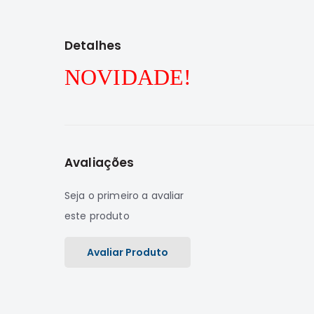
para
o
início
Detalhes
da
Galeria
NOVIDADE!
de
imagens
Avaliações
Seja o primeiro a avaliar
este produto
Avaliar Produto