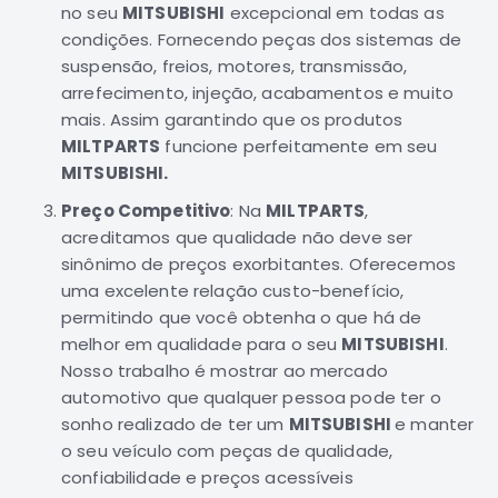
no seu
MITSUBISHI
excepcional em todas as
Motor
condições. Fornecendo peças dos sistemas de
Suspensão
suspensão, freios, motores, transmissão,
Freio
arrefecimento, injeção, acabamentos e muito
mais. Assim garantindo que os produtos
Correias
MILTPARTS
funcione perfeitamente em seu
Filtros
MITSUBISHI.
Transmissão
Preço Competitivo
: Na
MILTPARTS
,
Elétrica
acreditamos que qualidade não deve ser
Acessórios
sinônimo de preços exorbitantes. Oferecemos
uma excelente relação custo-benefício,
Grandis
permitindo que você obtenha o que há de
Motor
melhor em qualidade para o seu
MITSUBISHI
.
Suspensão
Nosso trabalho é mostrar ao mercado
Freio
automotivo que qualquer pessoa pode ter o
sonho realizado de ter um
Correias
MITSUBISHI
e manter
o seu veículo com peças de qualidade,
Filtros
confiabilidade e preços acessíveis
Transmissão