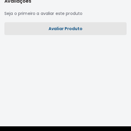
Avaliações
MT
COMPONENTES
Seja o primeiro a avaliar este produto
TECNOPART
KYB
Avaliar Produto
VIEMAR
FREMAX
DS
MAGNETI
MARELLI
COFAP
MAHLE
NAKATA
EKSTRON
FRAS-
LE
CONTITECH