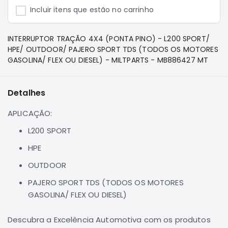
e
Incluir itens que estão no carrinho
Dakar
Motor
INTERRUPTOR TRAÇÃO 4X4 (PONTA PINO) - L200 SPORT/
Suspensão
HPE/ OUTDOOR/ PAJERO SPORT TDS (TODOS OS MOTORES
Freio
GASOLINA/ FLEX OU DIESEL) - MILTPARTS - MB886427 MT
Correias
Filtros
Detalhes
Transmissão
APLICAÇÃO:
Elétrica
L200 SPORT
Acessórios
HPE
Pajero
Sport
OUTDOOR
e
PAJERO SPORT TDS (TODOS OS MOTORES
Full
GASOLINA/ FLEX OU DIESEL)
Motor
Suspensão
Descubra a Excelência Automotiva com os produtos
Freio