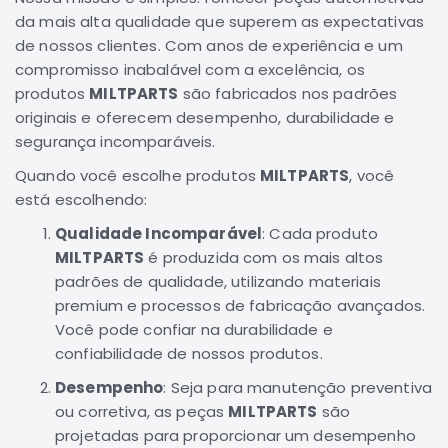
da mais alta qualidade que superem as expectativas
Correias
de nossos clientes. Com anos de experiência e um
Filtros
compromisso inabalável com a excelência, os
Transmissão
produtos
MILTPARTS
são fabricados nos padrões
Elétrica
originais e oferecem desempenho, durabilidade e
segurança incomparáveis.
Acessórios
Quando você escolhe produtos
MILTPARTS
, você
Airtrek
Motor
está escolhendo:
Suspensão
Qualidade Incomparável
: Cada produto
MILTPARTS
é produzida com os mais altos
Freio
padrões de qualidade, utilizando materiais
Correias
premium e processos de fabricação avançados.
Filtros
Você pode confiar na durabilidade e
confiabilidade de nossos produtos.
Transmissão
Elétrica
Desempenho
: Seja para manutenção preventiva
ou corretiva, as peças
MILTPARTS
são
Acessórios
projetadas para proporcionar um desempenho
Outlander