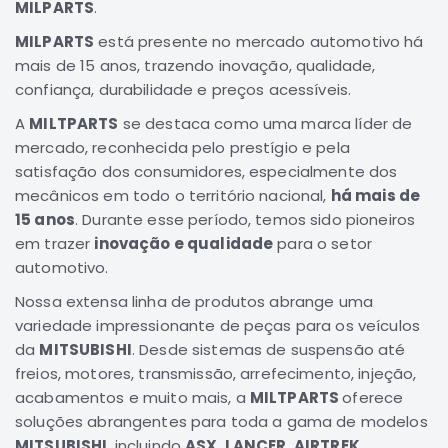
MILPARTS
.
Correias
MILPARTS
está presente no mercado automotivo há
Filtros
mais de 15 anos, trazendo inovação, qualidade,
confiança, durabilidade e preços acessíveis.
Transmissão
Elétrica
A
MILTPARTS
se destaca como uma marca líder de
mercado, reconhecida pelo prestígio e pela
Acessórios
satisfação dos consumidores, especialmente dos
L200
mecânicos em todo o território nacional,
há mais de
GL,
15 anos
. Durante esse período, temos sido pioneiros
GLS
em trazer
inovação e qualidade
para o setor
e
SPORT
automotivo.
Motor
Nossa extensa linha de produtos abrange uma
Suspensão
variedade impressionante de peças para os veículos
da
MITSUBISHI
. Desde sistemas de suspensão até
Freio
freios, motores, transmissão, arrefecimento, injeção,
Correias
acabamentos e muito mais, a
MILTPARTS
oferece
Filtros
soluções abrangentes para toda a gama de modelos
Transmissão
MITSUBISHI
, incluindo
ASX, LANCER, AIRTREK,