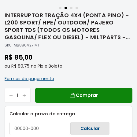
Saltar
Filtros
para
INTERRUPTOR TRAÇÃO 4X4 (PONTA PINO) -
o
Transmissão
início
L200 SPORT/ HPE/ OUTDOOR/ PAJERO
Elétrica
da
SPORT TDS (TODOS OS MOTORES
Galeria
Acessórios
GASOLINA/ FLEX OU DIESEL) - MILTPARTS -
de
MB886427 MT
ASX
SKU:
MB886427 MT
imagens
Motor
R$ 85,00
Suspensão
ou
R$ 80,75
no Pix e Boleto
Freio
Formas de pagamento
Correias
Filtros
Comprar
Transmissão
Elétrica
Calcular o prazo de entrega
Acessórios
L200
Calcular
Triton