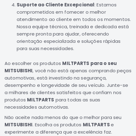
Suporte ao Cliente Excepcional
: Estamos
Elétrica
comprometidos em fornecer o melhor
Acessórios
atendimento ao cliente em todos os momentos.
Nossa equipe técnica, treinada e dedicada está
ECLIPSE
CROSS
sempre pronta para ajudar, oferecendo
orientação especializada e soluções rápidas
Peças
para suas necessidades.
Originais
Montadoras
Ao escolher os produtos
MILTPARTS para o seu
Corola
MITSUBISHI
, você não está apenas comprando peças
Honda
automotivas, está investindo na segurança,
Toyota
desempenho e longevidade de seu veículo. Junte-se
a milhares de clientes satisfeitos que confiam nos
Hilux
produtos
MILTPARTS
para todas as suas
BMW
necessidades automotivas.
HYUNDAI
Não aceite nada menos do que o melhor para seu
NISSAN
MITSUBISHI
. Escolha os produtos
MILTPARTS
e
Porsche
experimente a diferença que a excelência faz.