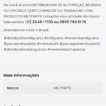
SUZUKI
Se você é uma DISTRIBUIDORA DE AUTOPEÇAS, REVENDA
OU OFICINA E QUER CONHECER OU TRABALHAR COM
FORD
PRODUTOS MILTPARTS consulte-nos através do nosso
Volvo
televendas (
11) 3346-7702 ou 0800 760 0175.
LAND
Atendemos todo o Brasil.
ROVER
TUCSON
#distribuidormiltparts #miltparts #revendamiltparts
#pecasmitsubishi #mitsubishi #pecasparamitsubishi
SUBARU
#distribuidorautopecas #revendaautopecas
JETTA
RANGER
GALANT
AMAROK
Mais informações
GM
Marca
MILTPARTS
MARCAS
MILTPARTS
TENACITY