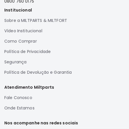
0800 760 0175
Full
Institucional
L200
GL,
Sobre a MILTPARTS & MILTFORT
GLS
Vídeo Institucional
e
SPORT
Como Comprar
Pajero
Política de Privacidade
Lancer
Segurança
Airtrek
Política de Devolução e Garantia
Grandis
Outlander
Atendimento Miltparts
Fale Conosco
Onde Estamos
Nos acompanhe nas redes sociais