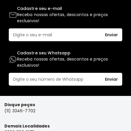
FRONTIER
Cadastre seu e-mail
Receba nossas ofertas, descontos e preços
NGK
exclusivos!
DENSO
Enviar
FAMA
WILLTEC
Cadastre seu Whatsapp
L200
Receba nossas ofertas, descontos e preços
Triton
exclusivos!
e
Dakar
Enviar
Pajero
TR4
e
IO
Disque peças
ASX
(11) 3346-7702
Pajero
Sport
Demais Localidades
e