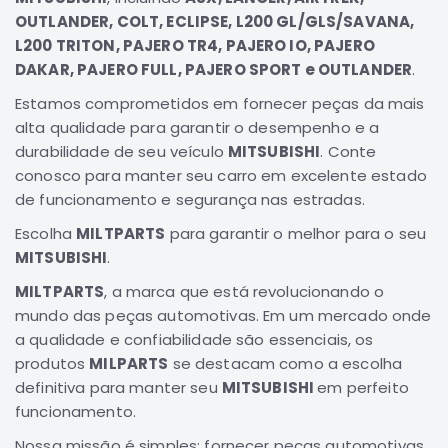
OUTLANDER, COLT, ECLIPSE, L200 GL/GLS/SAVANA,
Elétrica
L200 TRITON, PAJERO TR4, PAJERO IO, PAJERO
Acessórios
DAKAR, PAJERO FULL, PAJERO SPORT e OUTLANDER
.
Pajero
Estamos comprometidos em fornecer peças da mais
Motor
alta qualidade para garantir o desempenho e a
Suspensão
durabilidade de seu veículo
MITSUBISHI
. Conte
Freio
conosco para manter seu carro em excelente estado
de funcionamento e segurança nas estradas.
Correias
Filtros
Escolha
MILTPARTS
para garantir o melhor para o seu
MITSUBISHI
.
Câmbio
MILTPARTS
, a marca que está revolucionando o
Elétrica
mundo das peças automotivas. Em um mercado onde
Acessórios
a qualidade e confiabilidade são essenciais, os
Lancer
produtos
MILPARTS
se destacam como a escolha
Motor
definitiva para manter seu
MITSUBISHI
em perfeito
Suspensão
funcionamento.
Freio
Nossa missão é simples: fornecer peças automotivas