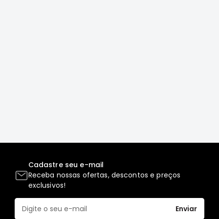
Correias
Filtros
Transmissão
Elétrica
Acessórios
L200
GL,
GLS
e
SPORT
Motor
Suspensão
Cadastre seu e-mail
Freio
Receba nossas ofertas, descontos e preços
exclusivos!
Correias
Filtros
Enviar
Transmissão