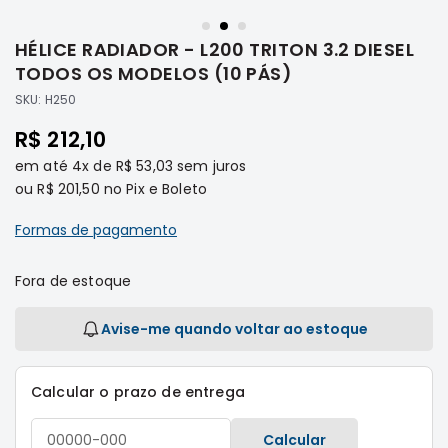
Saltar
Filtros
para
HÉLICE RADIADOR - L200 TRITON 3.2 DIESEL
o
Transmissão
início
TODOS OS MODELOS (10 PÁS)
Elétrica
da
SKU:
H250
Galeria
Acessórios
de
R$ 212,10
ASX
imagens
em até
4x
de
R$ 53,03
sem juros
Motor
ou
R$ 201,50
no Pix e Boleto
Suspensão
Freio
Formas de pagamento
Correias
Fora de estoque
Filtros
Transmissão
Avise-me quando voltar ao estoque
Elétrica
Acessórios
Calcular o prazo de entrega
L200
Triton
Calcular