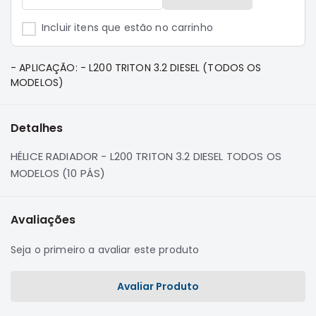
e
Dakar
Incluir itens que estão no carrinho
Motor
Suspensão
- APLICAÇÃO: - L200 TRITON 3.2 DIESEL (TODOS OS
Freio
MODELOS)
Correias
Filtros
Detalhes
Transmissão
HÉLICE RADIADOR - L200 TRITON 3.2 DIESEL TODOS OS
Elétrica
MODELOS (10 PÁS)
Acessórios
Pajero
Avaliações
Sport
e
Seja o primeiro a avaliar este produto
Full
Motor
Avaliar Produto
Suspensão
Freio