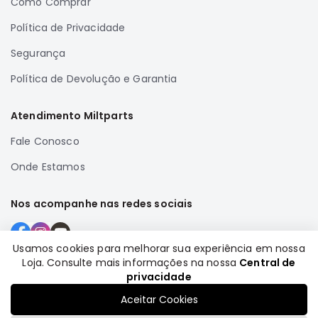
Como Comprar
Correias
Política de Privacidade
Filtros
Segurança
Transmissão
Política de Devolução e Garantia
Elétrica
Acessórios
Atendimento Miltparts
Airtrek
Motor
Fale Conosco
Suspensão
Onde Estamos
Freio
Nos acompanhe nas redes sociais
Correias
Filtros
Usamos cookies para melhorar sua experiência em nossa
Transmissão
Loja. Consulte mais informações na nossa
Central de
Formas de pagamento
Elétrica
privacidade
Acessórios
Aceitar Cookies
Outlander