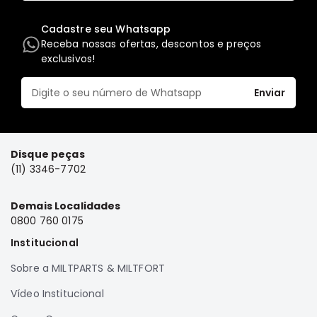
Elétrica
Cadastre seu Whatsapp
Acessórios
Receba nossas ofertas, descontos e preços
exclusivos!
Pajero
Motor
Enviar
Suspensão
Freio
Correias
Disque peças
Filtros
(11) 3346-7702
Câmbio
Demais Localidades
Elétrica
0800 760 0175
Acessórios
Institucional
Lancer
Motor
Sobre a MILTPARTS & MILTFORT
Suspensão
Vídeo Institucional
Freio