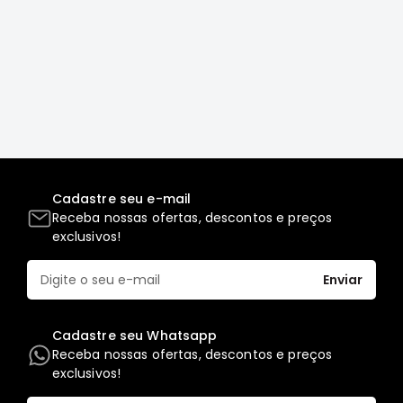
Correias
Filtros
Transmissão
Elétrica
Acessórios
L200
GL,
Cadastre seu e-mail
GLS
Receba nossas ofertas, descontos e preços
e
exclusivos!
SPORT
Motor
Enviar
Suspensão
Freio
Cadastre seu Whatsapp
Correias
Receba nossas ofertas, descontos e preços
Filtros
exclusivos!
Transmissão