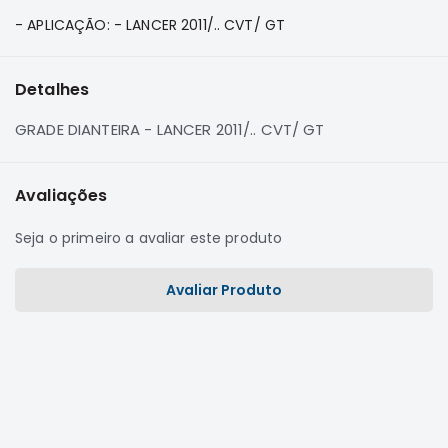
e
- APLICAÇÃO: - LANCER 2011/.. CVT/ GT
Dakar
Motor
Suspensão
Detalhes
Freio
GRADE DIANTEIRA - LANCER 2011/.. CVT/ GT
Correias
Filtros
Avaliações
Transmissão
Elétrica
Seja o primeiro a avaliar este produto
Acessórios
Avaliar Produto
Pajero
Sport
e
Full
Motor
Suspensão
Freio