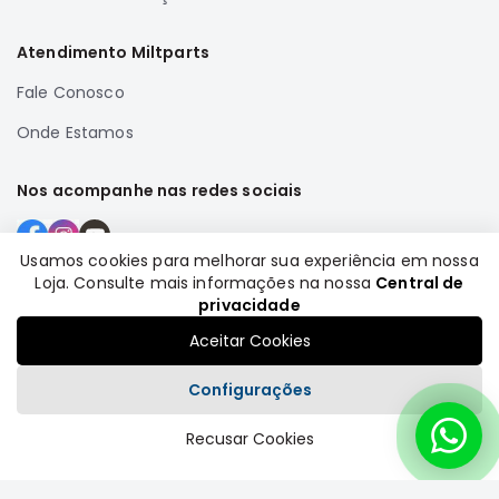
Correias
Atendimento Miltparts
Filtros
Fale Conosco
Transmissão
Elétrica
Onde Estamos
Acessórios
Nos acompanhe nas redes sociais
Airtrek
Motor
Suspensão
Usamos cookies para melhorar sua experiência em nossa
Loja. Consulte mais informações na nossa
Central de
Freio
Formas de pagamento
privacidade
Correias
Aceitar Cookies
Filtros
Configurações
Transmissão
Elétrica
Recusar Cookies
Plataforma
Acessórios
Outlander