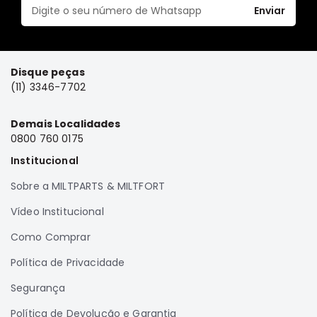
Enviar
Elétrica
Acessórios
Pajero
Disque peças
Motor
(11) 3346-7702
Suspensão
Freio
Demais Localidades
0800 760 0175
Correias
Institucional
Filtros
Sobre a MILTPARTS & MILTFORT
Câmbio
Elétrica
Vídeo Institucional
Acessórios
Como Comprar
Lancer
Política de Privacidade
Motor
Segurança
Suspensão
Freio
Política de Devolução e Garantia