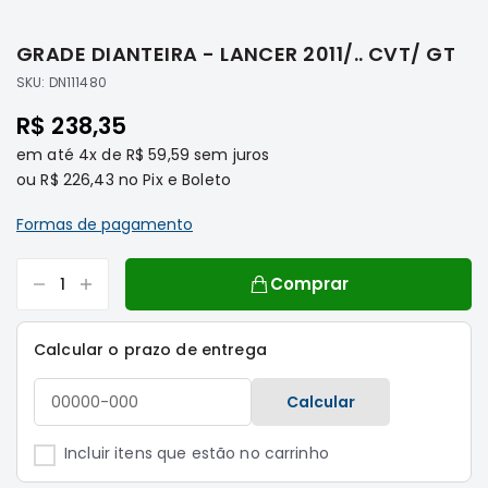
Saltar
Filtros
para
GRADE DIANTEIRA - LANCER 2011/.. CVT/ GT
o
Transmissão
início
SKU:
DN111480
Elétrica
da
R$ 238,35
Galeria
Acessórios
de
em até
4x
de
R$ 59,59
sem juros
ASX
imagens
ou
R$ 226,43
no Pix e Boleto
Motor
Suspensão
Formas de pagamento
Freio
Correias
Comprar
Filtros
Calcular o prazo de entrega
Transmissão
Elétrica
Calcular
Acessórios
L200
Incluir itens que estão no carrinho
Triton