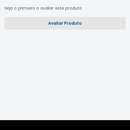
Correias
Seja o primeiro a avaliar este produto
Filtros
Avaliar Produto
Transmissão
Elétrica
Acessórios
L200
GL,
GLS
e
SPORT
Motor
Suspensão
Freio
Correias
Filtros
Transmissão