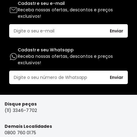
Cadastre seu e-mail
Elétrica
Receba nossas ofertas, descontos e preços
exclusivos!
Acessórios
Pajero
Enviar
Motor
Suspensão
Cadastre seu Whatsapp
Freio
Receba nossas ofertas, descontos e preços
Correias
exclusivos!
Filtros
Enviar
Câmbio
Elétrica
Acessórios
Disque peças
Lancer
(11) 3346-7702
Motor
Suspensão
Demais Localidades
0800 760 0175
Freio