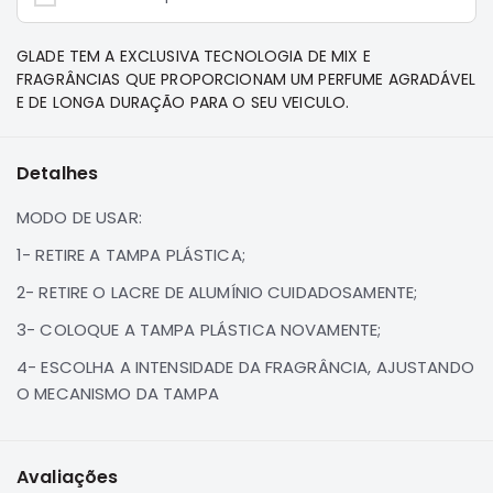
e
Dakar
Motor
GLADE TEM A EXCLUSIVA TECNOLOGIA DE MIX E
FRAGRÂNCIAS QUE PROPORCIONAM UM PERFUME AGRADÁVEL
Suspensão
E DE LONGA DURAÇÃO PARA O SEU VEICULO.
Freio
Correias
Detalhes
Filtros
MODO DE USAR:
Transmissão
1- RETIRE A TAMPA PLÁSTICA;
Elétrica
2- RETIRE O LACRE DE ALUMÍNIO CUIDADOSAMENTE;
Acessórios
Pajero
3- COLOQUE A TAMPA PLÁSTICA NOVAMENTE;
Sport
4- ESCOLHA A INTENSIDADE DA FRAGRÂNCIA, AJUSTANDO
e
O MECANISMO DA TAMPA
Full
Motor
Suspensão
Avaliações
Freio