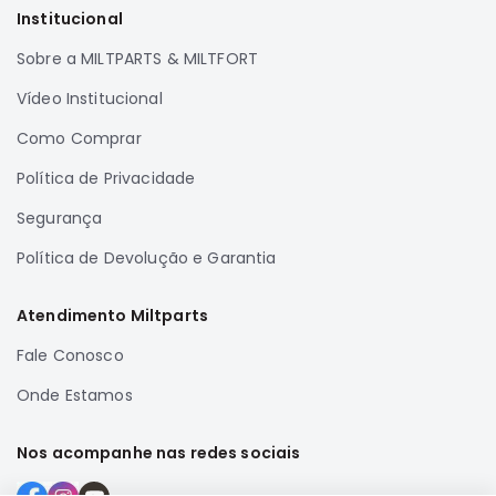
Institucional
Correias
Sobre a MILTPARTS & MILTFORT
Filtros
Transmissão
Vídeo Institucional
Elétrica
Como Comprar
Acessórios
Política de Privacidade
Airtrek
Segurança
Motor
Suspensão
Política de Devolução e Garantia
Freio
Atendimento Miltparts
Correias
Fale Conosco
Filtros
Transmissão
Onde Estamos
Elétrica
Nos acompanhe nas redes sociais
Acessórios
Outlander