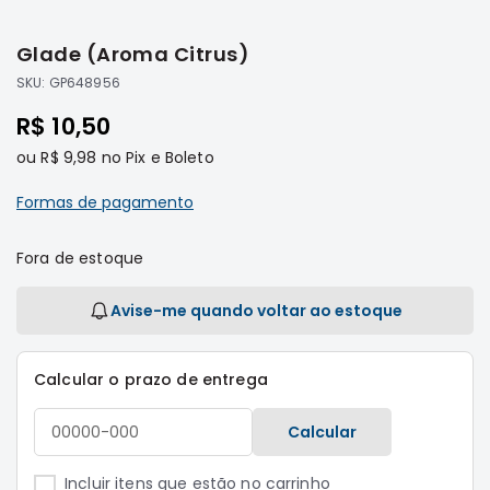
Saltar
Filtros
para
Glade (Aroma Citrus)
o
Transmissão
início
SKU:
GP648956
Elétrica
da
R$ 10,50
Galeria
Acessórios
de
ou
R$ 9,98
no Pix e Boleto
ASX
imagens
Motor
Formas de pagamento
Suspensão
Freio
Fora de estoque
Correias
Avise-me quando voltar ao estoque
Filtros
Transmissão
Calcular o prazo de entrega
Elétrica
Acessórios
Calcular
L200
Triton
Incluir itens que estão no carrinho