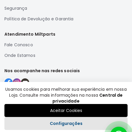
Correias
Segurança
Filtros
Política de Devolução e Garantia
Transmissão
Elétrica
Atendimento Miltparts
Acessórios
Fale Conosco
Airtrek
Onde Estamos
Motor
Suspensão
Nos acompanhe nas redes sociais
Freio
Correias
Usamos cookies para melhorar sua experiência em nossa
Filtros
Loja. Consulte mais informações na nossa
Central de
Formas de pagamento
privacidade
Transmissão
Aceitar Cookies
Elétrica
Acessórios
Configurações
Outlander