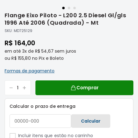
Saltar
Filtros
para
Flange Eixo Piloto - L200 2.5 Diesel Gl/gls
o
Transmissão
início
1996 Até 2006 (Quadrada) - Mt
Elétrica
da
SKU:
MD725129
Galeria
Acessórios
de
R$ 164,00
ASX
imagens
em até
3x
de
R$ 54,67
sem juros
Motor
ou
R$ 155,80
no Pix e Boleto
Suspensão
Freio
Formas de pagamento
Correias
Comprar
Filtros
Transmissão
Calcular o prazo de entrega
Elétrica
Acessórios
Calcular
L200
Triton
Incluir itens que estão no carrinho