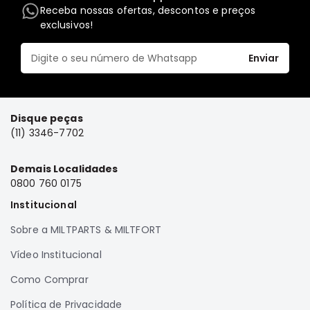
Receba nossas ofertas, descontos e preços
Elétrica
exclusivos!
Acessórios
Enviar
Pajero
Motor
Suspensão
Freio
Disque peças
(11) 3346-7702
Correias
Filtros
Demais Localidades
Câmbio
0800 760 0175
Elétrica
Institucional
Acessórios
Sobre a MILTPARTS & MILTFORT
Lancer
Vídeo Institucional
Motor
Como Comprar
Suspensão
Freio
Política de Privacidade