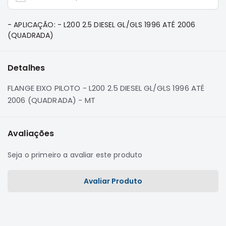
e
Dakar
- APLICAÇÃO: - L200 2.5 DIESEL GL/GLS 1996 ATÉ 2006
Motor
(QUADRADA)
Suspensão
Freio
Detalhes
Correias
FLANGE EIXO PILOTO - L200 2.5 DIESEL GL/GLS 1996 ATÉ
Filtros
2006 (QUADRADA) - MT
Transmissão
Elétrica
Avaliações
Acessórios
Pajero
Seja o primeiro a avaliar este produto
Sport
e
Avaliar Produto
Full
Motor
Suspensão
Freio