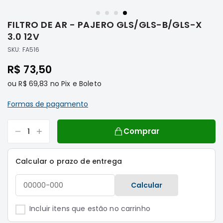
Saltar
Filtros
para
FILTRO DE AR - PAJERO GLS/GLS-B/GLS-X
o
Transmissão
início
3.0 12V
Elétrica
da
SKU:
FA516
Galeria
Acessórios
de
R$ 73,50
ASX
imagens
Motor
ou
R$ 69,83
no Pix e Boleto
Suspensão
Formas de pagamento
Freio
Correias
Comprar
Filtros
Transmissão
Calcular o prazo de entrega
Elétrica
Calcular
Acessórios
L200
Incluir itens que estão no carrinho
Triton