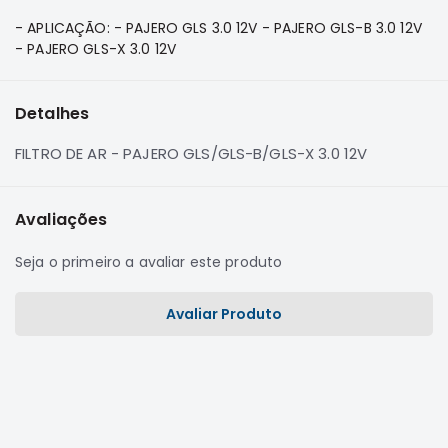
e
- APLICAÇÃO: - PAJERO GLS 3.0 12V - PAJERO GLS-B 3.0 12V
Dakar
- PAJERO GLS-X 3.0 12V
Motor
Suspensão
Detalhes
Freio
Correias
FILTRO DE AR - PAJERO GLS/GLS-B/GLS-X 3.0 12V
Filtros
Transmissão
Avaliações
Elétrica
Seja o primeiro a avaliar este produto
Acessórios
Pajero
Avaliar Produto
Sport
e
Full
Motor
Suspensão
Freio