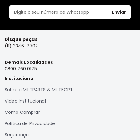
Elétrica
Enviar
Acessórios
Pajero
Motor
Disque peças
Suspensão
(11) 3346-7702
Freio
Demais Localidades
Correias
0800 760 0175
Filtros
Institucional
Câmbio
Sobre a MILTPARTS & MILTFORT
Elétrica
Vídeo Institucional
Acessórios
Lancer
Como Comprar
Motor
Política de Privacidade
Suspensão
Segurança
Freio