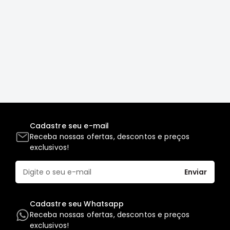
Correias
Filtros
Transmissão
Elétrica
Acessórios
L200
GL,
GLS
Cadastre seu e-mail
e
Receba nossas ofertas, descontos e preços
SPORT
exclusivos!
Motor
Suspensão
Enviar
Freio
Correias
Cadastre seu Whatsapp
Filtros
Receba nossas ofertas, descontos e preços
exclusivos!
Transmissão