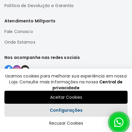
Política de Devolução e Garantia
Correias
Filtros
Atendimento Miltparts
Transmissão
Fale Conosco
Elétrica
Onde Estamos
Acessórios
Airtrek
Nos acompanhe nas redes sociais
Motor
Suspensão
Usamos cookies para melhorar sua experiência em nossa
Freio
Loja. Consulte mais informações na nossa
Central de
Formas de pagamento
Correias
privacidade
Filtros
Aceitar Cookies
Transmissão
Configurações
Elétrica
Acessórios
Recusar Cookies
Plataforma
Outlander