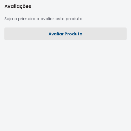
Avaliações
Correias
Filtros
Seja o primeiro a avaliar este produto
Transmissão
Avaliar Produto
Elétrica
Acessórios
L200
GL,
GLS
e
SPORT
Motor
Suspensão
Freio
Correias
Filtros
Transmissão