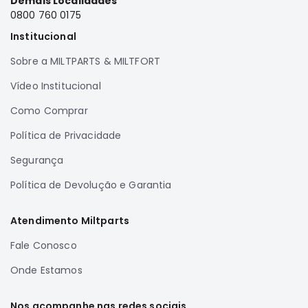
Demais Localidades
0800 760 0175
Correias
Institucional
Filtros
Transmissão
Sobre a MILTPARTS & MILTFORT
Elétrica
Vídeo Institucional
Acessórios
Como Comprar
Airtrek
Política de Privacidade
Motor
Suspensão
Segurança
Freio
Política de Devolução e Garantia
Correias
Atendimento Miltparts
Filtros
Transmissão
Fale Conosco
Elétrica
Onde Estamos
Acessórios
Nos acompanhe nas redes sociais
Outlander