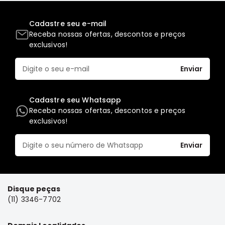
Elétrica
Cadastre seu e-mail
Acessórios
Receba nossas ofertas, descontos e preços
Pajero
exclusivos!
Motor
Enviar
Suspensão
Freio
Cadastre seu Whatsapp
Correias
Receba nossas ofertas, descontos e preços
Filtros
exclusivos!
Câmbio
Enviar
Elétrica
Acessórios
Lancer
Disque peças
Motor
(11) 3346-7702
Suspensão
Freio