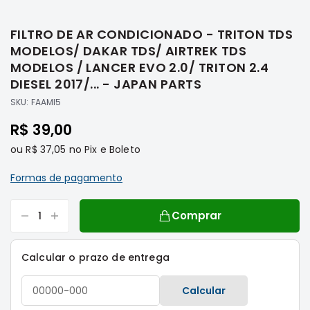
Saltar
Filtros
para
FILTRO DE AR CONDICIONADO - TRITON TDS
o
Transmissão
início
MODELOS/ DAKAR TDS/ AIRTREK TDS
Elétrica
da
MODELOS / LANCER EVO 2.0/ TRITON 2.4
Galeria
Acessórios
DIESEL 2017/... - JAPAN PARTS
de
ASX
SKU:
FAAMI5
imagens
Motor
R$ 39,00
Suspensão
ou
R$ 37,05
no Pix e Boleto
Freio
Formas de pagamento
Correias
Filtros
Comprar
Transmissão
Elétrica
Calcular o prazo de entrega
Acessórios
L200
Calcular
Triton