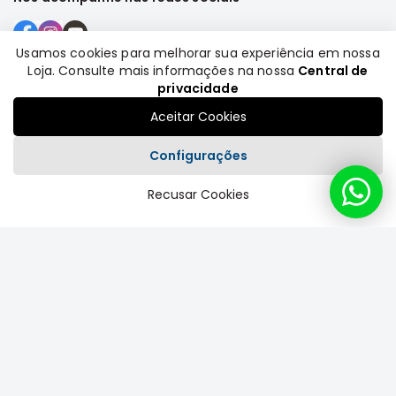
Motor
Suspensão
Usamos cookies para melhorar sua experiência em nossa
Loja. Consulte mais informações na nossa
Central de
Freio
Formas de pagamento
privacidade
Correias
Aceitar Cookies
Filtros
Transmissão
Configurações
Elétrica
Recusar Cookies
Plataforma
Acessórios
Grandis
Motor
Suspensão
Freio
Correias
Filtros
Transmissão