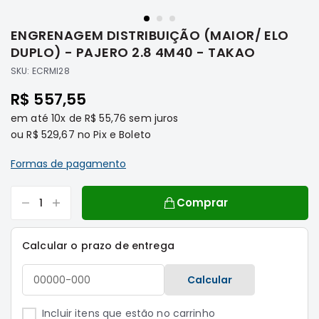
Saltar
Filtros
para
ENGRENAGEM DISTRIBUIÇÃO (MAIOR/ ELO
o
Transmissão
início
DUPLO) - PAJERO 2.8 4M40 - TAKAO
Elétrica
da
SKU:
ECRMI28
Galeria
Acessórios
de
R$ 557,55
ASX
imagens
em até
10x
de
R$ 55,76
Motor
sem juros
ou
R$ 529,67
no Pix e Boleto
Suspensão
Freio
Formas de pagamento
Correias
Comprar
Filtros
Transmissão
Calcular o prazo de entrega
Elétrica
Acessórios
Calcular
L200
Triton
Incluir itens que estão no carrinho