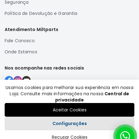
Segurança
Correias
Política de Devolução e Garantia
Filtros
Transmissão
Atendimento Miltparts
Elétrica
Fale Conosco
Acessórios
Onde Estamos
Airtrek
Motor
Nos acompanhe nas redes sociais
Suspensão
Freio
Usamos cookies para melhorar sua experiência em nossa
Correias
Loja. Consulte mais informações na nossa
Central de
Formas de pagamento
Filtros
privacidade
Transmissão
Aceitar Cookies
Elétrica
Configurações
Acessórios
Recusar Cookies
Outlander