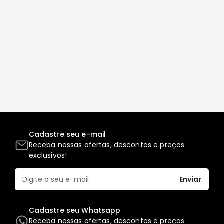
Correias
Filtros
Transmissão
Elétrica
Acessórios
L200
GL,
GLS
e
SPORT
Cadastre seu e-mail
Motor
Receba nossas ofertas, descontos e preços
exclusivos!
Suspensão
Freio
Enviar
Correias
Filtros
Cadastre seu Whatsapp
Receba nossas ofertas, descontos e preços
Transmissão