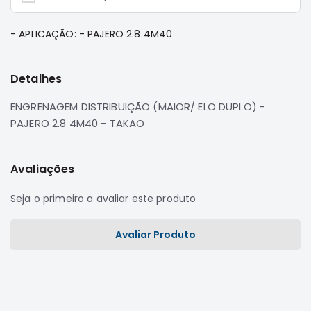
e
Dakar
- APLICAÇÃO: - PAJERO 2.8 4M40
Motor
Suspensão
Detalhes
Freio
Correias
ENGRENAGEM DISTRIBUIÇÃO (MAIOR/ ELO DUPLO) -
Filtros
PAJERO 2.8 4M40 - TAKAO
Transmissão
Elétrica
Avaliações
Acessórios
Seja o primeiro a avaliar este produto
Pajero
Sport
Avaliar Produto
e
Full
Motor
Suspensão
Freio