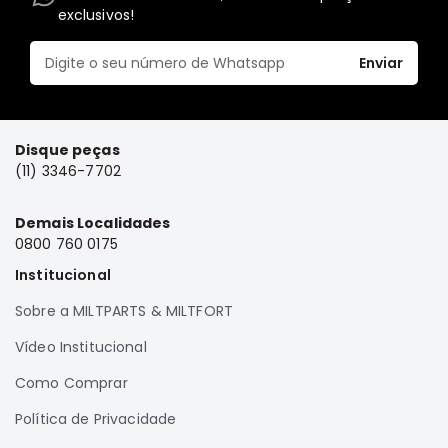
exclusivos!
Elétrica
Acessórios
Enviar
Pajero
Motor
Suspensão
Disque peças
Freio
(11) 3346-7702
Correias
Demais Localidades
Filtros
0800 760 0175
Câmbio
Institucional
Elétrica
Sobre a MILTPARTS & MILTFORT
Acessórios
Vídeo Institucional
Lancer
Motor
Como Comprar
Suspensão
Política de Privacidade
Freio