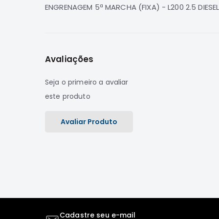
de
ENGRENAGEM 5ª MARCHA (FIXA) - L200 2.5 DIESE
imagens
Avaliações
Seja o primeiro a avaliar
este produto
Avaliar Produto
Cadastre seu e-mail