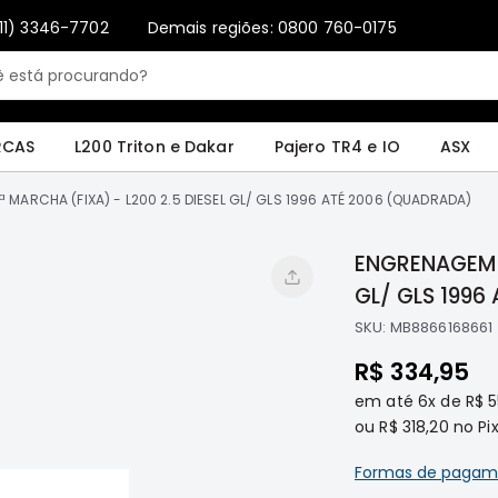
11) 3346-7702
Demais regiões: 0800 760-0175
Only registered users can write reviews. Please
Sign in
or
create an account
4 e IO
ASX
Pajero Sport e Full
L200 GL, GLS e SPORT
Pajero
Lance
RCAS
L200 Triton e Dakar
Pajero TR4 e IO
ASX
MARCHA (FIXA) - L200 2.5 DIESEL GL/ GLS 1996 ATÉ 2006 (QUADRADA)
ENGRENAGEM 5
GL/ GLS 1996
SKU:
MB8866168661
R$ 334,95
em até
6x
de
R$ 5
ou
R$ 318,20
no Pix
Formas de pagam