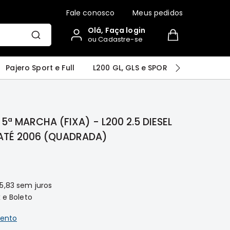
Fale conosco
Meus pedidos
Olá, Faça login
ou Cadastre-se
r
Airtrek
Grandis
Outlander
Pajero Sport e Full
L200 GL, GLS e SPORT
Pajero
ª MARCHA (FIXA) - L200 2.5 DIESEL
 ATÉ 2006 (QUADRADA)
5,83
sem juros
 e Boleto
ento