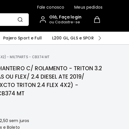
Fale conosco
Meus pedidos
Olá, Faça login
ou Cadastre-se
r
Airtrek
Grandis
Outlander
Pajero Sport e Full
L200 GL, GLS e SPORT
Pajero
4X2) - MILTPARTS - CB374 MT
ANTEIRO C/ ROLAMENTO - TRITON 3.2
AS OU FLEX/ 2.4 DIESEL ATE 2019/
XCTO TRITON 2.4 FLEX 4X2) -
CB374 MT
2,50
sem juros
x e Boleto