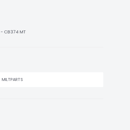
S - CB374 MT
MILTPARTS