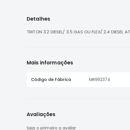
para
o
início
Detalhes
da
Galeria
de
TRITON 3.2 DIESEL/ 3.5 GAS OU FLEX/ 2.4 DIESEL
imagens
Mais informações
Código de Fábrica
MR992374
Avaliações
Seja o primeiro a avaliar