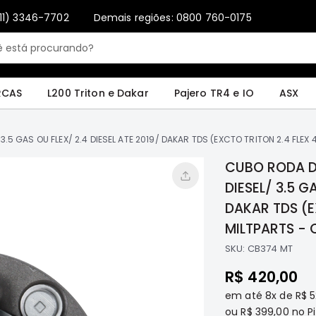
11) 3346-7702
Demais regiões: 0800 760-0175
Only registered users can write reviews. Please
Sign in
or
create an account
4 e IO
ASX
Pajero Sport e Full
L200 GL, GLS e SPORT
Pajero
Lance
RCAS
L200 Triton e Dakar
Pajero TR4 e IO
ASX
.5 GAS OU FLEX/ 2.4 DIESEL ATE 2019/ DAKAR TDS (EXCTO TRITON 2.4 FLEX 
CUBO RODA DI
DIESEL/ 3.5 G
DAKAR TDS (E
MILTPARTS - 
SKU:
CB374 MT
R$ 420,00
em até
8x
de
R$ 5
ou
R$ 399,00
no Pi