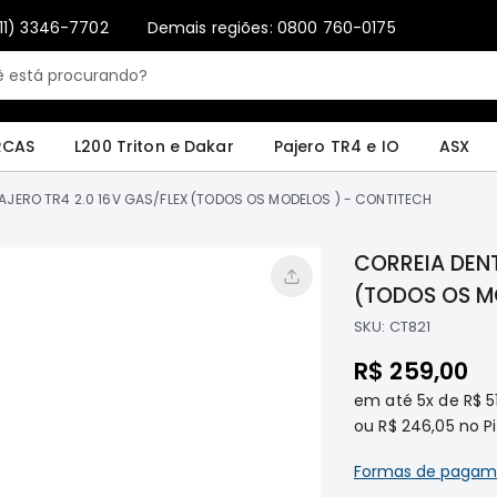
11) 3346-7702
Demais regiões: 0800 760-0175
Only registered users can write reviews. Please
Sign in
or
create an account
4 e IO
ASX
Pajero Sport e Full
L200 GL, GLS e SPORT
Pajero
Lance
RCAS
L200 Triton e Dakar
Pajero TR4 e IO
ASX
AJERO TR4 2.0 16V GAS/FLEX (TODOS OS MODELOS ) - CONTITECH
CORREIA DENT
(TODOS OS M
SKU:
CT821
R$ 259,00
em até
5x
de
R$ 5
ou
R$ 246,05
no Pi
Formas de pagam