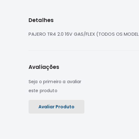
para
o
início
Detalhes
da
Galeria
de
PAJERO TR4 2.0 16V GAS/FLEX (TODOS OS MODEL
imagens
Avaliações
Seja o primeiro a avaliar
este produto
Avaliar Produto