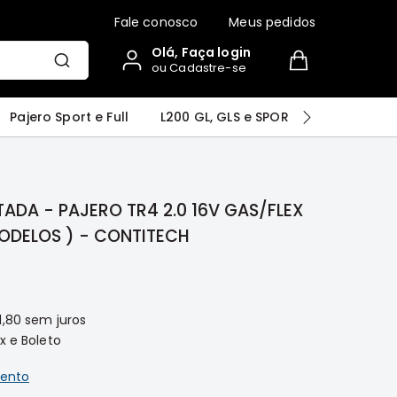
Fale conosco
Meus pedidos
Olá, Faça login
ou Cadastre-se
r
Airtrek
Grandis
Outlander
Pajero Sport e Full
L200 GL, GLS e SPORT
Pajero
ADA - PAJERO TR4 2.0 16V GAS/FLEX
ODELOS ) - CONTITECH
1,80
sem juros
x e Boleto
ento