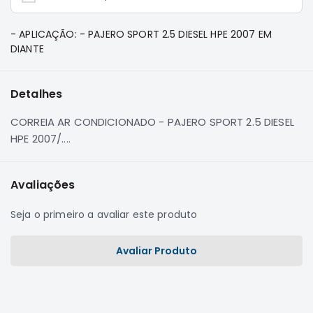
e
Dakar
- APLICAÇÃO: - PAJERO SPORT 2.5 DIESEL HPE 2007 EM
Motor
DIANTE
Suspensão
Freio
Detalhes
Correias
CORREIA AR CONDICIONADO - PAJERO SPORT 2.5 DIESEL
Filtros
HPE 2007/....
Transmissão
Elétrica
Avaliações
Acessórios
Pajero
Seja o primeiro a avaliar este produto
Sport
e
Avaliar Produto
Full
Motor
Suspensão
Freio