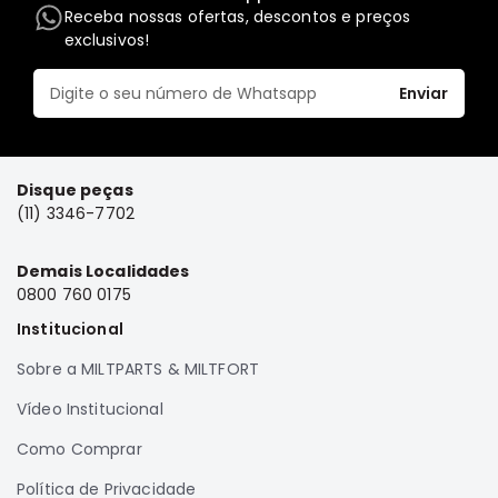
Receba nossas ofertas, descontos e preços
Elétrica
exclusivos!
Acessórios
Enviar
Pajero
Motor
Suspensão
Freio
Disque peças
(11) 3346-7702
Correias
Filtros
Demais Localidades
Câmbio
0800 760 0175
Elétrica
Institucional
Acessórios
Sobre a MILTPARTS & MILTFORT
Lancer
Vídeo Institucional
Motor
Como Comprar
Suspensão
Freio
Política de Privacidade