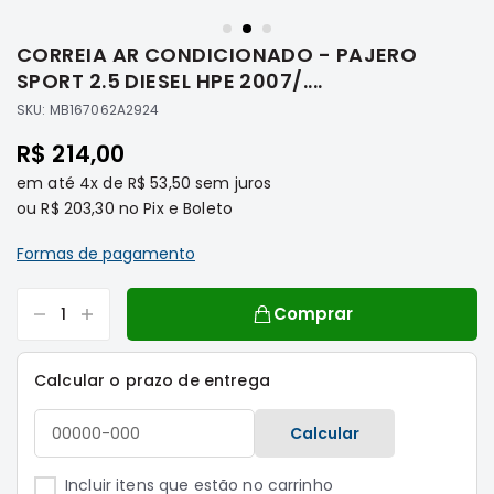
Saltar
Filtros
para
CORREIA AR CONDICIONADO - PAJERO
o
Transmissão
início
SPORT 2.5 DIESEL HPE 2007/....
Elétrica
da
SKU:
MB167062A2924
Galeria
Acessórios
de
R$ 214,00
ASX
imagens
em até
4x
de
R$ 53,50
sem juros
Motor
ou
R$ 203,30
no Pix e Boleto
Suspensão
Freio
Formas de pagamento
Correias
Comprar
Filtros
Transmissão
Calcular o prazo de entrega
Elétrica
Acessórios
Calcular
L200
Triton
Incluir itens que estão no carrinho