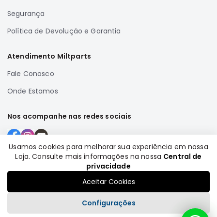
Correias
Segurança
Filtros
Política de Devolução e Garantia
Transmissão
Elétrica
Atendimento Miltparts
Acessórios
Fale Conosco
Airtrek
Onde Estamos
Motor
Suspensão
Nos acompanhe nas redes sociais
Freio
Correias
Usamos cookies para melhorar sua experiência em nossa
Filtros
Loja. Consulte mais informações na nossa
Central de
Formas de pagamento
privacidade
Transmissão
Aceitar Cookies
Elétrica
Acessórios
Configurações
Outlander