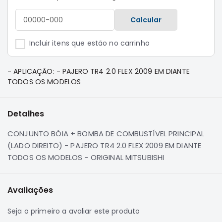
e
Dakar
Calcular
Motor
Suspensão
Incluir itens que estão no carrinho
Freio
Correias
- APLICAÇÃO: - PAJERO TR4 2.0 FLEX 2009 EM DIANTE
TODOS OS MODELOS
Filtros
Transmissão
Detalhes
Elétrica
Acessórios
CONJUNTO BÓIA + BOMBA DE COMBUSTÍVEL PRINCIPAL
(LADO DIREITO) - PAJERO TR4 2.0 FLEX 2009 EM DIANTE
Pajero
TODOS OS MODELOS - ORIGINAL MITSUBISHI
Sport
e
Full
Avaliações
Motor
Suspensão
Seja o primeiro a avaliar este produto
Freio