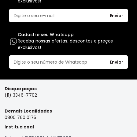
exclusivos!
Elétrica
Enviar
Acessórios
Pajero
Motor
Cadastre seu Whatsapp
Receba nossas ofertas, descontos e preços
Suspensão
exclusivos!
Freio
Correias
Enviar
Filtros
Câmbio
Disque peças
Elétrica
(11) 3346-7702
Acessórios
Lancer
Demais Localidades
Motor
0800 760 0175
Suspensão
Institucional
Freio