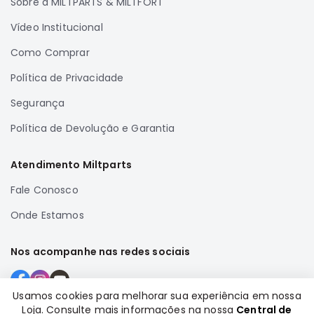
Sobre a MILTPARTS & MILTFORT
Correias
Vídeo Institucional
Filtros
Como Comprar
Transmissão
Política de Privacidade
Elétrica
Acessórios
Segurança
Airtrek
Política de Devolução e Garantia
Motor
Suspensão
Atendimento Miltparts
Freio
Fale Conosco
Correias
Onde Estamos
Filtros
Transmissão
Nos acompanhe nas redes sociais
Elétrica
Acessórios
Usamos cookies para melhorar sua experiência em nossa
Loja. Consulte mais informações na nossa
Central de
Outlander