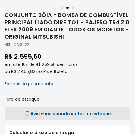
Saltar
Filtros
para
CONJUNTO BÓIA + BOMBA DE COMBUSTÍVEL
o
Transmissão
início
PRINCIPAL (LADO DIREITO) - PAJERO TR4 2.0
Elétrica
da
FLEX 2009 EM DIANTE TODOS OS MODELOS -
Galeria
Acessórios
ORIGINAL MITSUBISHI
de
ASX
SKU:
CA130221
imagens
Motor
R$ 2.595,60
Suspensão
em até
10x
de
R$ 259,56
sem juros
Freio
ou
R$ 2.465,82
no Pix e Boleto
Correias
Formas de pagamento
Filtros
Transmissão
Fora de estoque
Elétrica
Avise-me quando voltar ao estoque
Acessórios
L200
Triton
Calcular o prazo de entrega