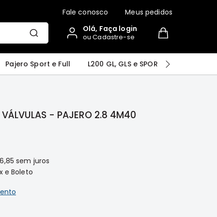
Fale conosco
Meus pedidos
Olá, Faça login
ou Cadastre-se
r
Airtrek
Grandis
Outlander
Pajero Sport e Full
L200 GL, GLS e SPORT
Pajero
VÁLVULAS - PAJERO 2.8 4M40
6,85
sem juros
x e Boleto
ento