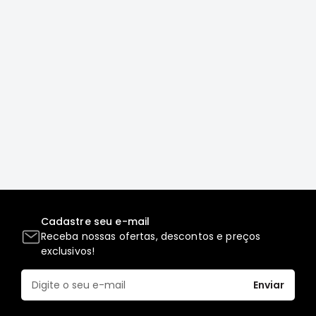
Correias
Filtros
Transmissão
Elétrica
Acessórios
L200
GL,
GLS
e
SPORT
Motor
Cadastre seu e-mail
Suspensão
Receba nossas ofertas, descontos e preços
Freio
exclusivos!
Correias
Enviar
Filtros
Transmissão