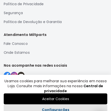
Política de Privacidade
Correias
Segurança
Filtros
Transmissão
Política de Devolução e Garantia
Elétrica
Atendimento Miltparts
Acessórios
Fale Conosco
Airtrek
Motor
Onde Estamos
Suspensão
Freio
Nos acompanhe nas redes sociais
Correias
Filtros
Usamos cookies para melhorar sua experiência em nossa
Loja. Consulte mais informações na nossa
Central de
Transmissão
Formas de pagamento
privacidade
Elétrica
Aceitar Cookies
Acessórios
Configurações
Outlander