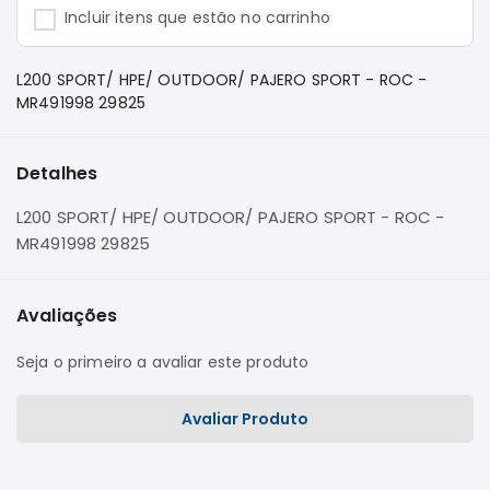
e
Incluir itens que estão no carrinho
Dakar
Motor
L200 SPORT/ HPE/ OUTDOOR/ PAJERO SPORT - ROC -
Suspensão
MR491998 29825
Freio
Correias
Detalhes
Filtros
L200 SPORT/ HPE/ OUTDOOR/ PAJERO SPORT - ROC -
Transmissão
MR491998 29825
Elétrica
Acessórios
Avaliações
Pajero
Sport
Seja o primeiro a avaliar este produto
e
Full
Motor
Avaliar Produto
Suspensão
Freio