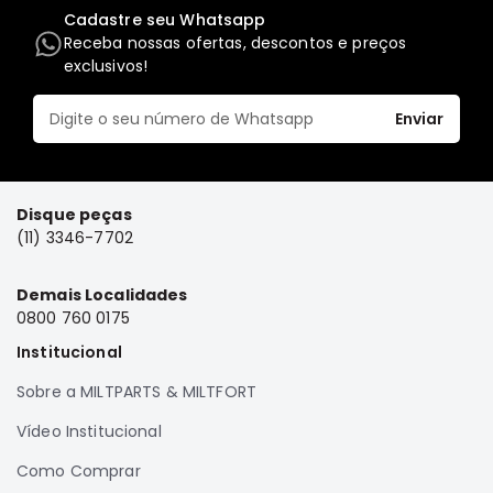
Cadastre seu Whatsapp
Elétrica
Receba nossas ofertas, descontos e preços
Acessórios
exclusivos!
Pajero
Motor
Enviar
Suspensão
Freio
Disque peças
Correias
(11) 3346-7702
Filtros
Câmbio
Demais Localidades
0800 760 0175
Elétrica
Institucional
Acessórios
Sobre a MILTPARTS & MILTFORT
Lancer
Motor
Vídeo Institucional
Suspensão
Como Comprar
Freio