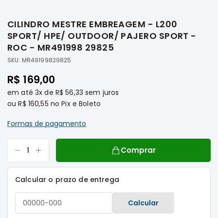
Saltar
Filtros
para
CILINDRO MESTRE EMBREAGEM - L200
o
Transmissão
início
SPORT/ HPE/ OUTDOOR/ PAJERO SPORT -
Elétrica
da
ROC - MR491998 29825
Galeria
Acessórios
SKU:
MR49199829825
de
ASX
imagens
R$ 169,00
Motor
em até
3x
de
R$ 56,33
sem juros
Suspensão
ou
R$ 160,55
no Pix e Boleto
Freio
Formas de pagamento
Correias
Filtros
Comprar
Transmissão
Elétrica
Calcular o prazo de entrega
Acessórios
L200
Calcular
Triton