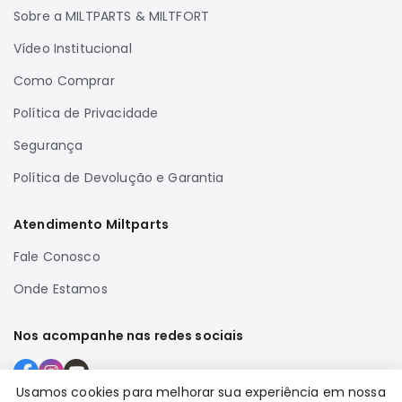
Sobre a MILTPARTS & MILTFORT
Correias
Filtros
Vídeo Institucional
Transmissão
Como Comprar
Elétrica
Política de Privacidade
Acessórios
Segurança
Airtrek
Política de Devolução e Garantia
Motor
Suspensão
Atendimento Miltparts
Freio
Fale Conosco
Correias
Onde Estamos
Filtros
Transmissão
Nos acompanhe nas redes sociais
Elétrica
Acessórios
Usamos cookies para melhorar sua experiência em nossa
Outlander