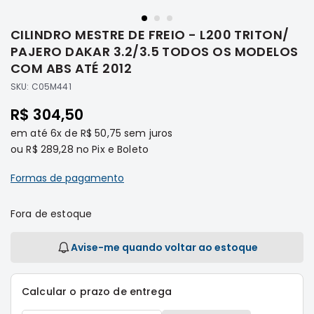
Saltar
Filtros
para
CILINDRO MESTRE DE FREIO - L200 TRITON/
o
Transmissão
início
PAJERO DAKAR 3.2/3.5 TODOS OS MODELOS
Elétrica
da
COM ABS ATÉ 2012
Galeria
Acessórios
SKU:
C05M441
de
ASX
imagens
R$ 304,50
Motor
em até
6x
de
R$ 50,75
sem juros
Suspensão
ou
R$ 289,28
no Pix e Boleto
Freio
Formas de pagamento
Correias
Filtros
Fora de estoque
Transmissão
Elétrica
Avise-me quando voltar ao estoque
Acessórios
L200
Calcular o prazo de entrega
Triton