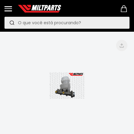
Pesquisa
P
e
PROMOÇÕES
s
Pular
LINKS
para
q
MANUTENÇÃO
o
PREVENTIVA
u
final
VEÍCULOS
da
i
Galeria
Mitsubishi
s
de
Pajero
imagens
TR4
a
e
IO
Motor
Suspensão
Freio
Correias