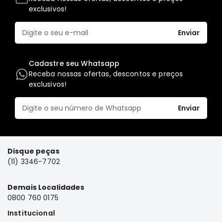
exclusivos!
Elétrica
Acessórios
Enviar
Pajero
Motor
Cadastre seu Whatsapp
Suspensão
Receba nossas ofertas, descontos e preços
exclusivos!
Freio
Correias
Enviar
Filtros
Câmbio
Elétrica
Disque peças
Acessórios
(11) 3346-7702
Lancer
Motor
Demais Localidades
0800 760 0175
Suspensão
Institucional
Freio