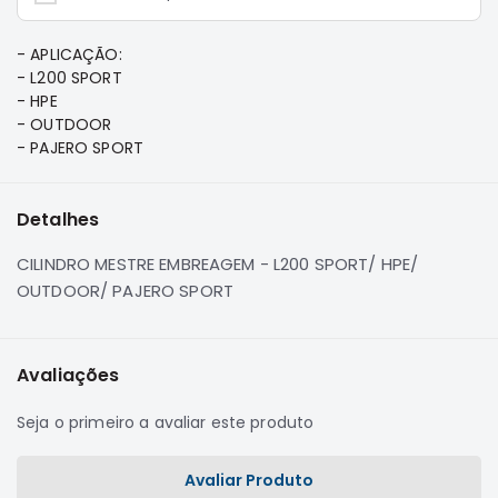
e
Dakar
- APLICAÇÃO:
Motor
- L200 SPORT
Suspensão
- HPE
- OUTDOOR
Freio
- PAJERO SPORT
Correias
Filtros
Detalhes
Transmissão
Elétrica
CILINDRO MESTRE EMBREAGEM - L200 SPORT/ HPE/
OUTDOOR/ PAJERO SPORT
Acessórios
Pajero
Sport
Avaliações
e
Full
Seja o primeiro a avaliar este produto
Motor
Suspensão
Avaliar Produto
Freio