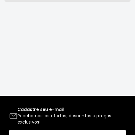
Correias
Filtros
Transmissão
Elétrica
Acessórios
L200
GL,
GLS
e
SPORT
Motor
Suspensão
Freio
Cadastre seu e-mail
Correias
Receba nossas ofertas, descontos e preços
exclusivos!
Filtros
Transmissão