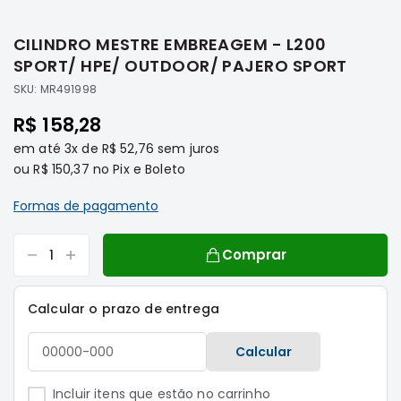
Saltar
Filtros
para
CILINDRO MESTRE EMBREAGEM - L200
o
Transmissão
início
SPORT/ HPE/ OUTDOOR/ PAJERO SPORT
Elétrica
da
SKU:
MR491998
Galeria
Acessórios
de
R$ 158,28
ASX
imagens
em até
3x
de
R$ 52,76
sem juros
Motor
ou
R$ 150,37
no Pix e Boleto
Suspensão
Freio
Formas de pagamento
Correias
Comprar
Filtros
Transmissão
Calcular o prazo de entrega
Elétrica
Acessórios
Calcular
L200
Triton
Incluir itens que estão no carrinho