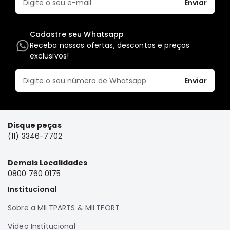
Enviar
Elétrica
Acessórios
Cadastre seu Whatsapp
Pajero
Receba nossas ofertas, descontos e preços
Motor
exclusivos!
Suspensão
Enviar
Freio
Correias
Filtros
Disque peças
Câmbio
(11) 3346-7702
Elétrica
Demais Localidades
Acessórios
0800 760 0175
Lancer
Institucional
Motor
Sobre a MILTPARTS & MILTFORT
Suspensão
Freio
Vídeo Institucional