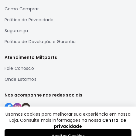
Correias
Como Comprar
Filtros
Política de Privacidade
Transmissão
Segurança
Elétrica
Política de Devolução e Garantia
Acessórios
Airtrek
Atendimento Miltparts
Motor
Fale Conosco
Suspensão
Freio
Onde Estamos
Correias
Nos acompanhe nas redes sociais
Filtros
Transmissão
Usamos cookies para melhorar sua experiência em nossa
Elétrica
Loja. Consulte mais informações na nossa
Central de
Formas de pagamento
Acessórios
privacidade
Outlander