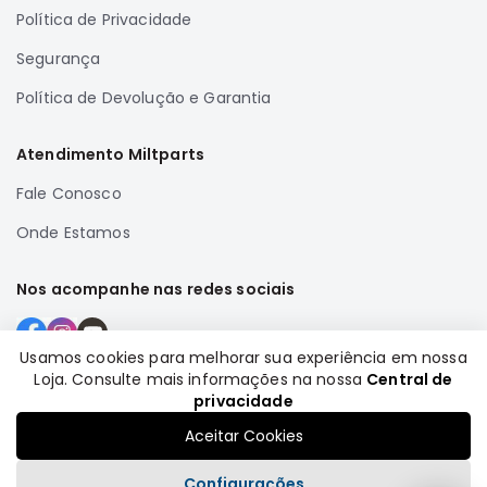
Política de Privacidade
Correias
Filtros
Segurança
Transmissão
Política de Devolução e Garantia
Elétrica
Atendimento Miltparts
Acessórios
Airtrek
Fale Conosco
Motor
Onde Estamos
Suspensão
Freio
Nos acompanhe nas redes sociais
Correias
Filtros
Usamos cookies para melhorar sua experiência em nossa
Loja. Consulte mais informações na nossa
Central de
Transmissão
Formas de pagamento
privacidade
Elétrica
Aceitar Cookies
Acessórios
Configurações
Outlander