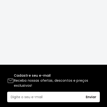
Correias
Filtros
Transmissão
Elétrica
Acessórios
L200
GL,
GLS
e
SPORT
Motor
Cadastre seu e-mail
Suspensão
Receba nossas ofertas, descontos e preços
Freio
exclusivos!
Correias
Enviar
Filtros
Transmissão