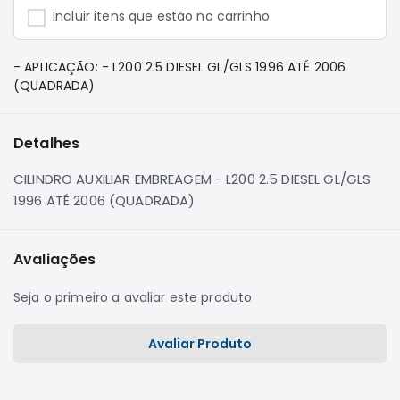
e
Incluir itens que estão no carrinho
Dakar
Motor
- APLICAÇÃO: - L200 2.5 DIESEL GL/GLS 1996 ATÉ 2006
Suspensão
(QUADRADA)
Freio
Correias
Detalhes
Filtros
CILINDRO AUXILIAR EMBREAGEM - L200 2.5 DIESEL GL/GLS
Transmissão
1996 ATÉ 2006 (QUADRADA)
Elétrica
Acessórios
Avaliações
Pajero
Sport
Seja o primeiro a avaliar este produto
e
Full
Motor
Avaliar Produto
Suspensão
Freio