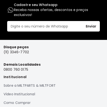
Cadastre seu Whatsapp
Elétrica
Receba nossas ofertas, descontos e preços
Acessórios
exclusivos!
Pajero
Motor
Enviar
Suspensão
Freio
Disque peças
Correias
(11) 3346-7702
Filtros
Câmbio
Demais Localidades
0800 760 0175
Elétrica
Institucional
Acessórios
Lancer
Sobre a MILTPARTS & MILTFORT
Motor
Vídeo Institucional
Suspensão
Como Comprar
Freio