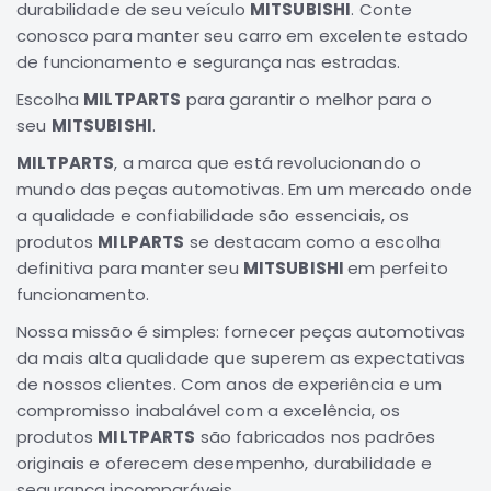
durabilidade de seu veículo
MITSUBISHI
. Conte
Elétrica
conosco para manter seu carro em excelente estado
de funcionamento e segurança nas estradas.
Acessórios
Pajero
Escolha
MILTPARTS
para garantir o melhor para o
Motor
seu
MITSUBISHI
.
Suspensão
MILTPARTS
, a marca que está revolucionando o
Freio
mundo das peças automotivas. Em um mercado onde
a qualidade e confiabilidade são essenciais, os
Correias
produtos
MILPARTS
se destacam como a escolha
Filtros
definitiva para manter seu
MITSUBISHI
em perfeito
Câmbio
funcionamento.
Elétrica
Nossa missão é simples: fornecer peças automotivas
Acessórios
da mais alta qualidade que superem as expectativas
de nossos clientes. Com anos de experiência e um
Lancer
compromisso inabalável com a excelência, os
Motor
produtos
MILTPARTS
são fabricados nos padrões
Suspensão
originais e oferecem desempenho, durabilidade e
Freio
segurança incomparáveis.