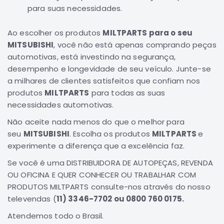
para suas necessidades.
Elétrica
Acessórios
Ao escolher os produtos
MILTPARTS para o seu
ECLIPSE
MITSUBISHI
, você não está apenas comprando peças
CROSS
automotivas, está investindo na segurança,
desempenho e longevidade de seu veículo. Junte-se
Peças
a milhares de clientes satisfeitos que confiam nos
Originais
produtos
MILTPARTS
para todas as suas
Montadoras
necessidades automotivas.
Corola
Não aceite nada menos do que o melhor para
Honda
seu
MITSUBISHI
. Escolha os produtos
MILTPARTS
e
Toyota
experimente a diferença que a excelência faz.
Hilux
Se você é uma DISTRIBUIDORA DE AUTOPEÇAS, REVENDA
BMW
OU OFICINA E QUER CONHECER OU TRABALHAR COM
HYUNDAI
PRODUTOS MILTPARTS consulte-nos através do nosso
televendas (
11) 3346-7702 ou 0800 760 0175.
NISSAN
Porsche
Atendemos todo o Brasil.