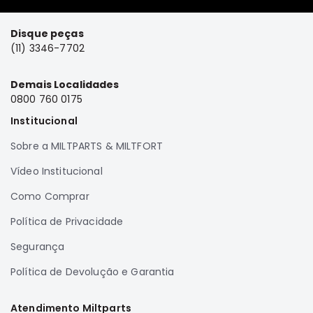
FRONTIER
Disque peças
NGK
(11) 3346-7702
DENSO
Demais Localidades
FAMA
0800 760 0175
WILLTEC
Institucional
L200
Triton
Sobre a MILTPARTS & MILTFORT
e
Vídeo Institucional
Dakar
Pajero
Como Comprar
TR4
Política de Privacidade
e
IO
Segurança
ASX
Política de Devolução e Garantia
Pajero
Sport
Atendimento Miltparts
e