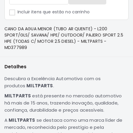
e
Dakar
Incluir itens que estão no carrinho
Motor
Suspensão
CANO DA AGUA MENOR (TUBO AR QUENTE) - L200
Freio
SPORT/GLS/ SAVANA/ HPE/ OUTDOOR/ PAJERO SPORT 2.5
HPE (TODAS C/ MOTOR 2.5 DIESEL) - MILTPARTS -
Correias
MD377989
Filtros
Transmissão
Detalhes
Elétrica
Descubra a Excelência Automotiva com os
Acessórios
produtos
MILTPARTS
.
Pajero
Sport
MILTPARTS
está presente no mercado automotivo
e
há mais de 15 anos, trazendo inovação, qualidade,
Full
confiança, durabilidade e preços acessíveis.
Motor
A
MILTPARTS
se destaca como uma marca líder de
Suspensão
mercado, reconhecida pelo prestígio e pela
Freio