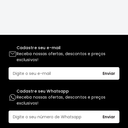
MT
COMPONENTES
TECNOPART
KYB
VIEMAR
FREMAX
Cadastre seu e-mail
DS
Receba nossas ofertas, descontos e preços
exclusivos!
MAGNETI
MARELLI
Enviar
COFAP
MAHLE
Cadastre seu Whatsapp
NAKATA
Receba nossas ofertas, descontos e preços
exclusivos!
EKSTRON
FRAS-
Enviar
LE
CONTITECH