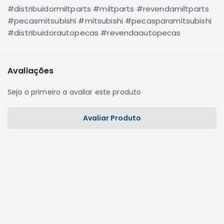
SUZUKI
#distribuidormiltparts #miltparts #revendamiltparts
#pecasmitsubishi #mitsubishi #pecasparamitsubishi
FORD
#distribuidorautopecas #revendaautopecas
Volvo
LAND
ROVER
Avaliações
TUCSON
Seja o primeiro a avaliar este produto
SUBARU
JETTA
Avaliar Produto
RANGER
GALANT
AMAROK
GM
MARCAS
MILTPARTS
TENACITY