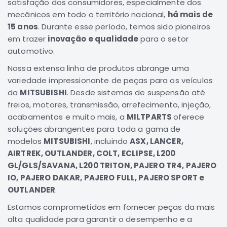
satisfação dos consumidores, especialmente dos
Correias
mecânicos em todo o território nacional,
há mais de
15 anos
. Durante esse período, temos sido pioneiros
Filtros
em trazer
inovação e qualidade
para o setor
Transmissão
automotivo.
Elétrica
Nossa extensa linha de produtos abrange uma
Acessórios
variedade impressionante de peças para os veículos
da
MITSUBISHI
. Desde sistemas de suspensão até
L200
GL,
freios, motores, transmissão, arrefecimento, injeção,
GLS
acabamentos e muito mais, a
MILTPARTS
oferece
e
soluções abrangentes para toda a gama de
SPORT
modelos
MITSUBISHI
, incluindo
ASX, LANCER,
Motor
AIRTREK, OUTLANDER, COLT, ECLIPSE, L200
Suspensão
GL/GLS/SAVANA, L200 TRITON, PAJERO TR4, PAJERO
Freio
IO, PAJERO DAKAR, PAJERO FULL, PAJERO SPORT e
OUTLANDER
.
Correias
Estamos comprometidos em fornecer peças da mais
Filtros
alta qualidade para garantir o desempenho e a
Transmissão