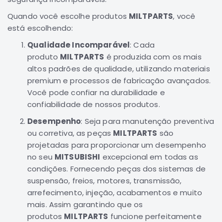
Correias
Quando você escolhe produtos
MILTPARTS
, você
Filtros
está escolhendo:
Transmissão
Qualidade Incomparável
: Cada
produto
MILTPARTS
é produzida com os mais
Elétrica
altos padrões de qualidade, utilizando materiais
Acessórios
premium e processos de fabricação avançados.
Airtrek
Você pode confiar na durabilidade e
Motor
confiabilidade de nossos produtos.
Suspensão
Desempenho
: Seja para manutenção preventiva
Freio
ou corretiva, as peças
MILTPARTS
são
Correias
projetadas para proporcionar um desempenho
no seu
MITSUBISHI
excepcional em todas as
Filtros
condições. Fornecendo peças dos sistemas de
Transmissão
suspensão, freios, motores, transmissão,
Elétrica
arrefecimento, injeção, acabamentos e muito
mais. Assim garantindo que os
Acessórios
produtos
MILTPARTS
funcione perfeitamente
Outlander