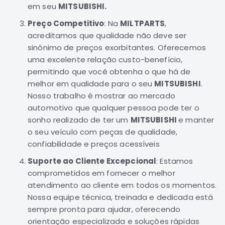
em seu
MITSUBISHI.
Motor
Preço Competitivo
: Na
MILTPARTS
,
Suspensão
acreditamos que qualidade não deve ser
Freio
sinônimo de preços exorbitantes. Oferecemos
Correias
uma excelente relação custo-benefício,
permitindo que você obtenha o que há de
Filtros
melhor em qualidade para o seu
MITSUBISHI
.
Transmissão
Nosso trabalho é mostrar ao mercado
Elétrica
automotivo que qualquer pessoa pode ter o
Acessórios
sonho realizado de ter um
MITSUBISHI
e manter
o seu veículo com peças de qualidade,
Grandis
confiabilidade e preços acessíveis
Motor
Suspensão
Suporte ao Cliente Excepcional
: Estamos
comprometidos em fornecer o melhor
Freio
atendimento ao cliente em todos os momentos.
Correias
Nossa equipe técnica, treinada e dedicada está
Filtros
sempre pronta para ajudar, oferecendo
orientação especializada e soluções rápidas
Transmissão