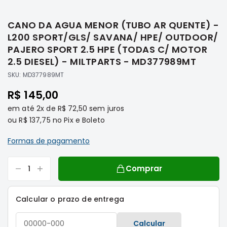
Saltar
Filtros
para
CANO DA AGUA MENOR (TUBO AR QUENTE) -
o
Transmissão
início
L200 SPORT/GLS/ SAVANA/ HPE/ OUTDOOR/
Elétrica
da
PAJERO SPORT 2.5 HPE (TODAS C/ MOTOR
Galeria
Acessórios
2.5 DIESEL) - MILTPARTS - MD377989MT
de
ASX
SKU:
MD377989MT
imagens
Motor
R$ 145,00
Suspensão
em até
2x
de
R$ 72,50
sem juros
Freio
ou
R$ 137,75
no Pix e Boleto
Correias
Formas de pagamento
Filtros
Transmissão
Comprar
Elétrica
Acessórios
Calcular o prazo de entrega
L200
Triton
Calcular