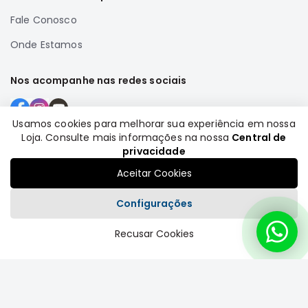
Full
Fale Conosco
L200
Onde Estamos
GL,
GLS
e
Nos acompanhe nas redes sociais
SPORT
Pajero
Usamos cookies para melhorar sua experiência em nossa
Lancer
Loja. Consulte mais informações na nossa
Central de
Formas de pagamento
privacidade
Airtrek
Aceitar Cookies
Grandis
Outlander
Configurações
Recusar Cookies
Plataforma