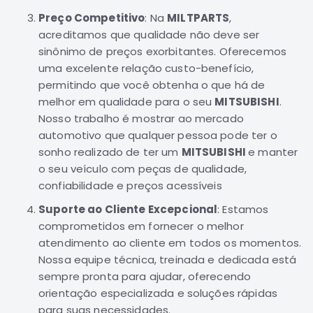
Motor
Preço Competitivo
: Na
MILTPARTS
,
acreditamos que qualidade não deve ser
Suspensão
sinônimo de preços exorbitantes. Oferecemos
Freio
uma excelente relação custo-benefício,
Correias
permitindo que você obtenha o que há de
Filtros
melhor em qualidade para o seu
MITSUBISHI
.
Nosso trabalho é mostrar ao mercado
Transmissão
automotivo que qualquer pessoa pode ter o
Elétrica
sonho realizado de ter um
MITSUBISHI
e manter
Acessórios
o seu veículo com peças de qualidade,
confiabilidade e preços acessíveis
Grandis
Motor
Suporte ao Cliente Excepcional
: Estamos
Suspensão
comprometidos em fornecer o melhor
atendimento ao cliente em todos os momentos.
Freio
Nossa equipe técnica, treinada e dedicada está
Correias
sempre pronta para ajudar, oferecendo
Filtros
orientação especializada e soluções rápidas
para suas necessidades.
Transmissão