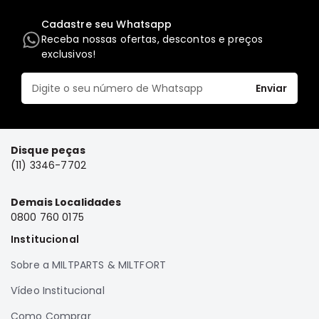
FRONTIER
Cadastre seu Whatsapp
Receba nossas ofertas, descontos e preços
NGK
exclusivos!
DENSO
FAMA
Enviar
WILLTEC
L200
Triton
Disque peças
e
(11) 3346-7702
Dakar
Pajero
Demais Localidades
TR4
0800 760 0175
e
Institucional
IO
ASX
Sobre a MILTPARTS & MILTFORT
Pajero
Vídeo Institucional
Sport
Como Comprar
e