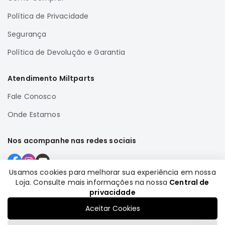
Full
Política de Privacidade
L200
Segurança
GL,
GLS
Política de Devolução e Garantia
e
SPORT
Atendimento Miltparts
Pajero
Fale Conosco
Lancer
Airtrek
Onde Estamos
Grandis
Nos acompanhe nas redes sociais
Outlander
Usamos cookies para melhorar sua experiência em nossa
Loja. Consulte mais informações na nossa
Central de
Formas de pagamento
privacidade
Aceitar Cookies