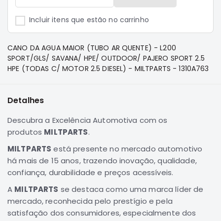
e
Dakar
Incluir itens que estão no carrinho
Motor
Suspensão
CANO DA AGUA MAIOR (TUBO AR QUENTE) - L200
Freio
SPORT/GLS/ SAVANA/ HPE/ OUTDOOR/ PAJERO SPORT 2.5
HPE (TODAS C/ MOTOR 2.5 DIESEL) - MILTPARTS - 1310A763
Correias
Filtros
Detalhes
Transmissão
Elétrica
Descubra a Excelência Automotiva com os
produtos
MILTPARTS
Acessórios
.
Pajero
MILTPARTS
está presente no mercado automotivo
Sport
há mais de 15 anos, trazendo inovação, qualidade,
e
confiança, durabilidade e preços acessíveis.
Full
Motor
A
MILTPARTS
se destaca como uma marca líder de
mercado, reconhecida pelo prestígio e pela
Suspensão
satisfação dos consumidores, especialmente dos
Freio