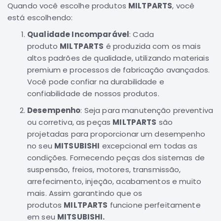
Quando você escolhe produtos
MILTPARTS
, você
Correias
está escolhendo:
Filtros
Qualidade Incomparável
: Cada
Transmissão
produto
MILTPARTS
é produzida com os mais
Elétrica
altos padrões de qualidade, utilizando materiais
premium e processos de fabricação avançados.
Acessórios
Você pode confiar na durabilidade e
Airtrek
confiabilidade de nossos produtos.
Motor
Desempenho
: Seja para manutenção preventiva
Suspensão
ou corretiva, as peças
MILTPARTS
são
Freio
projetadas para proporcionar um desempenho
Correias
no seu
MITSUBISHI
excepcional em todas as
condições. Fornecendo peças dos sistemas de
Filtros
suspensão, freios, motores, transmissão,
Transmissão
arrefecimento, injeção, acabamentos e muito
Elétrica
mais. Assim garantindo que os
produtos
MILTPARTS
Acessórios
funcione perfeitamente
em seu
MITSUBISHI.
Outlander