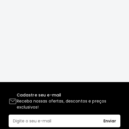
MT
COMPONENTES
TECNOPART
KYB
VIEMAR
FREMAX
DS
MAGNETI
MARELLI
COFAP
MAHLE
Cadastre seu e-mail
NAKATA
Receba nossas ofertas, descontos e preços
EKSTRON
exclusivos!
FRAS-
LE
Enviar
CONTITECH