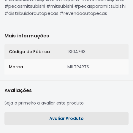
SUZUKI
#pecasmitsubishi #mitsubishi #pecasparamitsubishi
#distribuidorautopecas #revendaautopecas
FORD
Volvo
LAND
Mais informações
ROVER
TUCSON
Código de Fábrica
1310A763
SUBARU
JETTA
Marca
MILTPARTS
RANGER
GALANT
Avaliações
AMAROK
GM
Seja o primeiro a avaliar este produto
MARCAS
MILTPARTS
Avaliar Produto
TENACITY