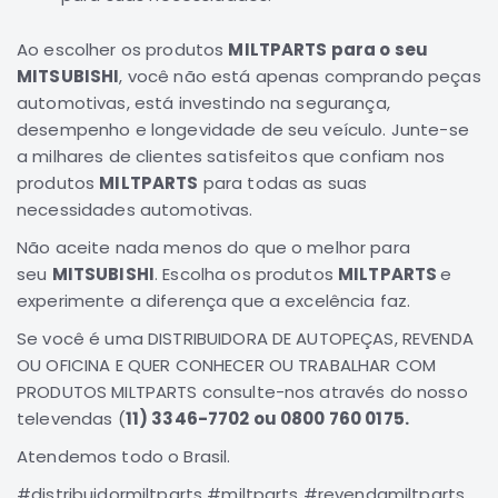
Elétrica
Ao escolher os produtos
MILTPARTS para o seu
Acessórios
MITSUBISHI
, você não está apenas comprando peças
ECLIPSE
automotivas, está investindo na segurança,
CROSS
desempenho e longevidade de seu veículo. Junte-se
a milhares de clientes satisfeitos que confiam nos
Peças
Originais
produtos
MILTPARTS
para todas as suas
necessidades automotivas.
Montadoras
Corola
Não aceite nada menos do que o melhor para
Honda
seu
MITSUBISHI
. Escolha os produtos
MILTPARTS
e
experimente a diferença que a excelência faz.
Toyota
Se você é uma DISTRIBUIDORA DE AUTOPEÇAS, REVENDA
Hilux
OU OFICINA E QUER CONHECER OU TRABALHAR COM
BMW
PRODUTOS MILTPARTS consulte-nos através do nosso
HYUNDAI
televendas (
11) 3346-7702 ou 0800 760 0175.
NISSAN
Atendemos todo o Brasil.
Porsche
#distribuidormiltparts #miltparts #revendamiltparts