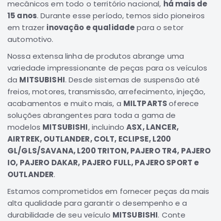
mecânicos em todo o território nacional,
há mais de
Correias
15 anos
. Durante esse período, temos sido pioneiros
em trazer
inovação e qualidade
para o setor
Filtros
automotivo.
Transmissão
Nossa extensa linha de produtos abrange uma
Elétrica
variedade impressionante de peças para os veículos
Acessórios
da
MITSUBISHI
. Desde sistemas de suspensão até
L200
freios, motores, transmissão, arrefecimento, injeção,
GL,
acabamentos e muito mais, a
MILTPARTS
oferece
GLS
soluções abrangentes para toda a gama de
e
modelos
MITSUBISHI
, incluindo
ASX, LANCER,
SPORT
AIRTREK, OUTLANDER, COLT, ECLIPSE, L200
Motor
GL/GLS/SAVANA, L200 TRITON, PAJERO TR4, PAJERO
Suspensão
IO, PAJERO DAKAR, PAJERO FULL, PAJERO SPORT e
Freio
OUTLANDER
.
Correias
Estamos comprometidos em fornecer peças da mais
alta qualidade para garantir o desempenho e a
Filtros
durabilidade de seu veículo
MITSUBISHI
. Conte
Transmissão