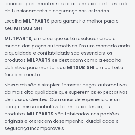
conosco para manter seu carro em excelente estado
Elétrica
de funcionamento e segurança nas estradas.
Acessórios
Escolha
MILTPARTS
para garantir o melhor para o
Pajero
seu
MITSUBISHI
.
Motor
MILTPARTS
, a marca que está revolucionando o
Suspensão
mundo das peças automotivas. Em um mercado onde
Freio
a qualidade e confiabilidade são essenciais, os
produtos
MILPARTS
se destacam como a escolha
Correias
definitiva para manter seu
MITSUBISHI
em perfeito
Filtros
funcionamento.
Câmbio
Nossa missão é simples: fornecer peças automotivas
Elétrica
da mais alta qualidade que superem as expectativas
Acessórios
de nossos clientes. Com anos de experiência e um
compromisso inabalável com a excelência, os
Lancer
produtos
MILTPARTS
Motor
são fabricados nos padrões
originais e oferecem desempenho, durabilidade e
Suspensão
segurança incomparáveis.
Freio