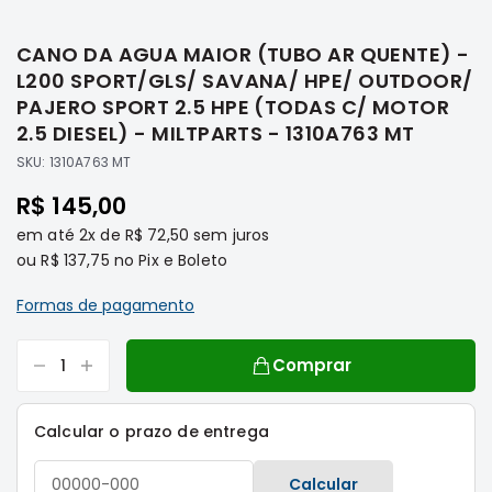
Saltar
Filtros
para
CANO DA AGUA MAIOR (TUBO AR QUENTE) -
o
Transmissão
início
L200 SPORT/GLS/ SAVANA/ HPE/ OUTDOOR/
Elétrica
da
PAJERO SPORT 2.5 HPE (TODAS C/ MOTOR
Galeria
Acessórios
2.5 DIESEL) - MILTPARTS - 1310A763 MT
de
ASX
SKU:
1310A763 MT
imagens
Motor
R$ 145,00
Suspensão
em até
2x
de
R$ 72,50
sem juros
Freio
ou
R$ 137,75
no Pix e Boleto
Correias
Formas de pagamento
Filtros
Transmissão
Comprar
Elétrica
Acessórios
Calcular o prazo de entrega
L200
Triton
Calcular