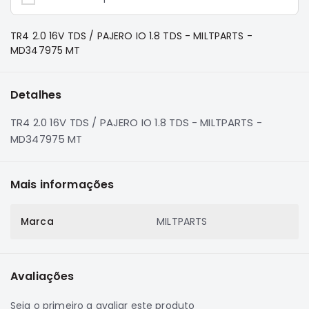
e
Dakar
Motor
TR4 2.0 16V TDS / PAJERO IO 1.8 TDS - MILTPARTS -
MD347975 MT
Suspensão
Freio
Detalhes
Correias
Filtros
TR4 2.0 16V TDS / PAJERO IO 1.8 TDS - MILTPARTS -
MD347975 MT
Transmissão
Elétrica
Mais informações
Acessórios
Pajero
Sport
Marca
MILTPARTS
e
Full
Motor
Avaliações
Suspensão
Seja o primeiro a avaliar este produto
Freio