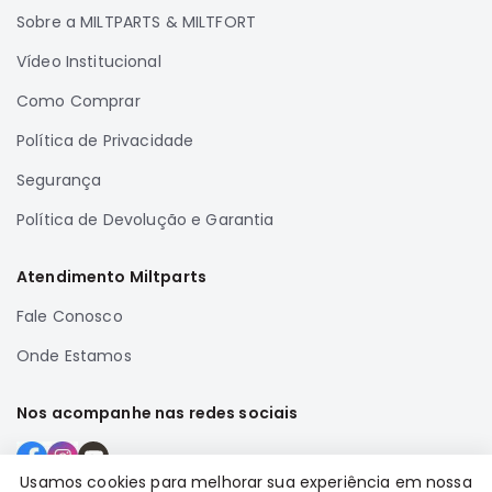
Sobre a MILTPARTS & MILTFORT
Correias
Filtros
Vídeo Institucional
Transmissão
Como Comprar
Elétrica
Política de Privacidade
Acessórios
Segurança
Airtrek
Motor
Política de Devolução e Garantia
Suspensão
Atendimento Miltparts
Freio
Fale Conosco
Correias
Filtros
Onde Estamos
Transmissão
Nos acompanhe nas redes sociais
Elétrica
Acessórios
Usamos cookies para melhorar sua experiência em nossa
Outlander