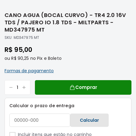
Saltar
Filtros
para
CANO AGUA (BOCAL CURVO) - TR4 2.0 16V
o
Transmissão
início
TDS / PAJERO IO 1.8 TDS - MILTPARTS -
Elétrica
da
MD347975 MT
Galeria
Acessórios
SKU:
MD347975 MT
de
ASX
imagens
R$ 95,00
Motor
ou
R$ 90,25
no Pix e Boleto
Suspensão
Freio
Formas de pagamento
Correias
Comprar
Filtros
Transmissão
Calcular o prazo de entrega
Elétrica
Acessórios
Calcular
L200
Triton
Incluir itens que estão no carrinho