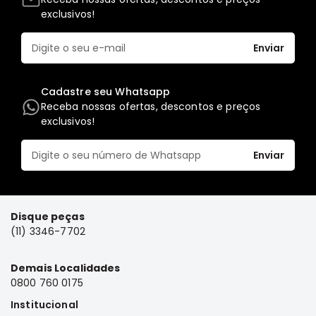
exclusivos!
Elétrica
Acessórios
Enviar
Pajero
Motor
Cadastre seu Whatsapp
Suspensão
Receba nossas ofertas, descontos e preços
Freio
exclusivos!
Correias
Enviar
Filtros
Câmbio
Elétrica
Disque peças
Acessórios
(11) 3346-7702
Lancer
Motor
Demais Localidades
0800 760 0175
Suspensão
Institucional
Freio