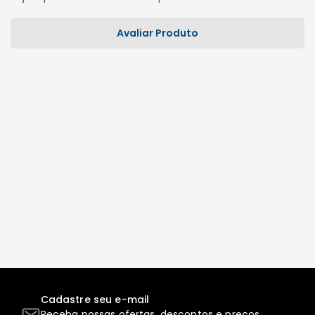
Correias
Avaliar Produto
Filtros
Transmissão
Elétrica
Acessórios
L200
GL,
GLS
e
SPORT
Motor
Suspensão
Freio
Correias
Filtros
Cadastre seu e-mail
Transmissão
Receba nossas ofertas, descontos e preços