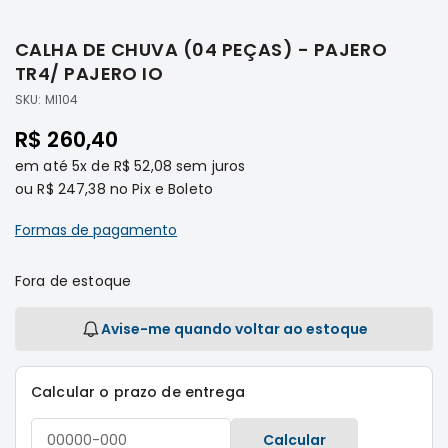
Transmissão
Saltar
para
Elétrica
CALHA DE CHUVA (04 PEÇAS) - PAJERO
o
Acessórios
início
TR4/ PAJERO IO
da
ASX
SKU:
MI104
Galeria
Motor
de
R$ 260,40
Suspensão
imagens
em até
5x
de
R$ 52,08
sem juros
Freio
ou
R$ 247,38
no Pix e Boleto
Correias
Formas de pagamento
Filtros
Transmissão
Fora de estoque
Elétrica
Avise-me quando voltar ao estoque
Acessórios
L200
Triton
Calcular o prazo de entrega
e
Dakar
Calcular
Motor