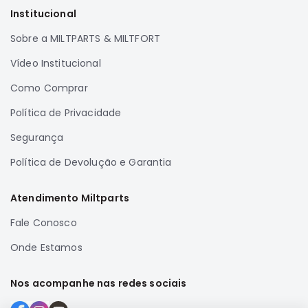
Filtros
Institucional
Transmissão
Sobre a MILTPARTS & MILTFORT
Elétrica
Vídeo Institucional
Acessórios
Airtrek
Como Comprar
Motor
Política de Privacidade
Suspensão
Segurança
Freio
Política de Devolução e Garantia
Correias
Filtros
Atendimento Miltparts
Transmissão
Fale Conosco
Elétrica
Onde Estamos
Acessórios
Outlander
Nos acompanhe nas redes sociais
Motor
Suspensão