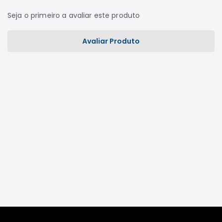
Filtros
Seja o primeiro a avaliar este produto
Transmissão
Elétrica
Avaliar Produto
Acessórios
L200
GL,
GLS
e
SPORT
Motor
Suspensão
Freio
Correias
Filtros
Transmissão
Elétrica