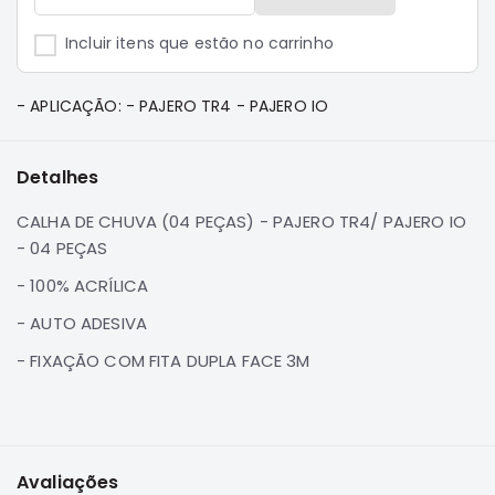
Suspensão
Incluir itens que estão no carrinho
Freio
Correias
- APLICAÇÃO: - PAJERO TR4 - PAJERO IO
Filtros
Transmissão
Detalhes
Elétrica
CALHA DE CHUVA (04 PEÇAS) - PAJERO TR4/ PAJERO IO
Acessórios
- 04 PEÇAS
Pajero
- 100% ACRÍLICA
Sport
e
- AUTO ADESIVA
Full
- FIXAÇÃO COM FITA DUPLA FACE 3M
Motor
Suspensão
Freio
Correias
Avaliações