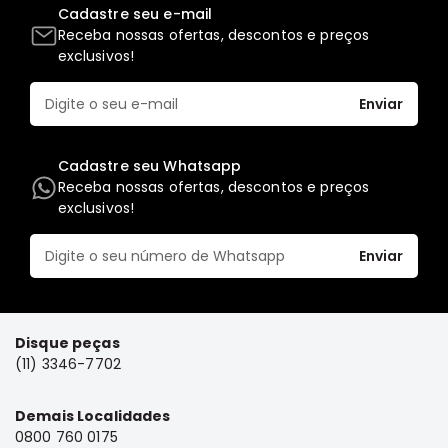
Acessórios
Cadastre seu e-mail
Receba nossas ofertas, descontos e preços
Pajero
exclusivos!
Motor
Suspensão
Enviar
Freio
Correias
Cadastre seu Whatsapp
Filtros
Receba nossas ofertas, descontos e preços
exclusivos!
Câmbio
Elétrica
Enviar
Acessórios
Lancer
Motor
Disque peças
Suspensão
(11) 3346-7702
Freio
Demais Localidades
Correias
0800 760 0175