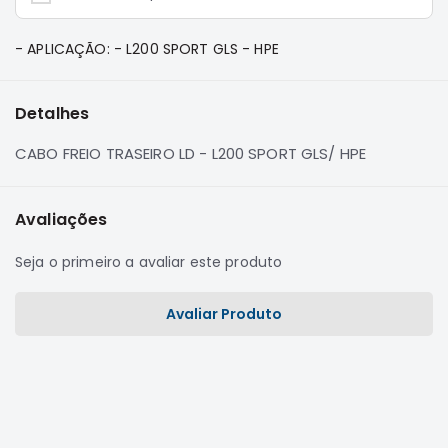
e
Dakar
- APLICAÇÃO: - L200 SPORT GLS - HPE
Motor
Suspensão
Detalhes
Freio
Correias
CABO FREIO TRASEIRO LD - L200 SPORT GLS/ HPE
Filtros
Transmissão
Avaliações
Elétrica
Seja o primeiro a avaliar este produto
Acessórios
Pajero
Avaliar Produto
Sport
e
Full
Motor
Suspensão
Freio