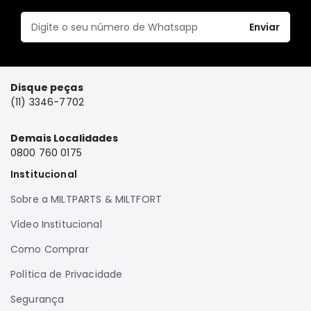
Elétrica
Enviar
Acessórios
Pajero
Motor
Disque peças
Suspensão
(11) 3346-7702
Freio
Demais Localidades
Correias
0800 760 0175
Filtros
Institucional
Câmbio
Sobre a MILTPARTS & MILTFORT
Elétrica
Vídeo Institucional
Acessórios
Lancer
Como Comprar
Motor
Política de Privacidade
Suspensão
Segurança
Freio