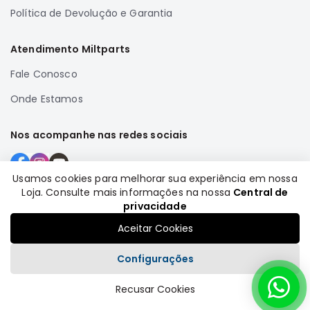
Política de Devolução e Garantia
Correias
Filtros
Atendimento Miltparts
Transmissão
Fale Conosco
Elétrica
Onde Estamos
Acessórios
Airtrek
Nos acompanhe nas redes sociais
Motor
Suspensão
Usamos cookies para melhorar sua experiência em nossa
Freio
Loja. Consulte mais informações na nossa
Central de
Formas de pagamento
Correias
privacidade
Filtros
Aceitar Cookies
Transmissão
Configurações
Elétrica
Acessórios
Recusar Cookies
Plataforma
Outlander