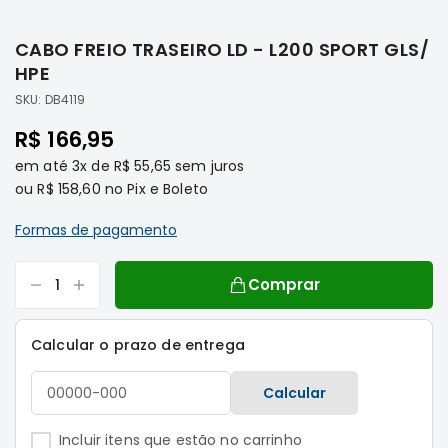
Saltar
Filtros
para
CABO FREIO TRASEIRO LD - L200 SPORT GLS/
o
Transmissão
início
HPE
Elétrica
da
SKU:
DB4119
Galeria
Acessórios
de
R$ 166,95
ASX
imagens
em até
3x
de
R$ 55,65
sem juros
Motor
ou
R$ 158,60
no Pix e Boleto
Suspensão
Freio
Formas de pagamento
Correias
Comprar
Filtros
Transmissão
Calcular o prazo de entrega
Elétrica
Acessórios
Calcular
L200
Triton
Incluir itens que estão no carrinho