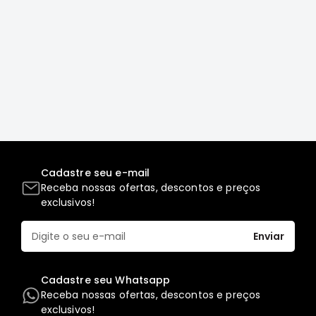
Correias
Filtros
Transmissão
Elétrica
Acessórios
L200
GL,
GLS
Cadastre seu e-mail
e
Receba nossas ofertas, descontos e preços
SPORT
exclusivos!
Motor
Suspensão
Enviar
Freio
Correias
Cadastre seu Whatsapp
Filtros
Receba nossas ofertas, descontos e preços
exclusivos!
Transmissão