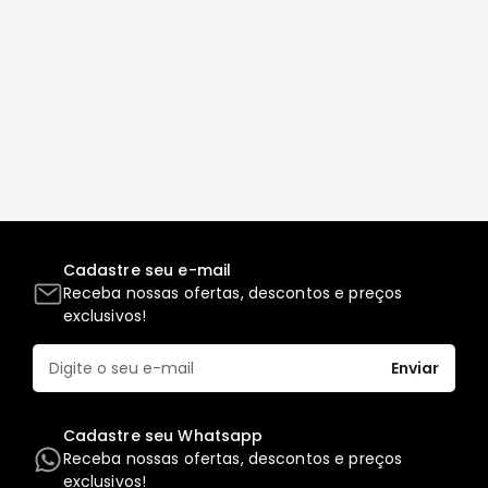
Correias
Filtros
Transmissão
Elétrica
Acessórios
L200
GL,
GLS
e
Cadastre seu e-mail
SPORT
Receba nossas ofertas, descontos e preços
Motor
exclusivos!
Suspensão
Enviar
Freio
Correias
Cadastre seu Whatsapp
Filtros
Receba nossas ofertas, descontos e preços
exclusivos!
Transmissão