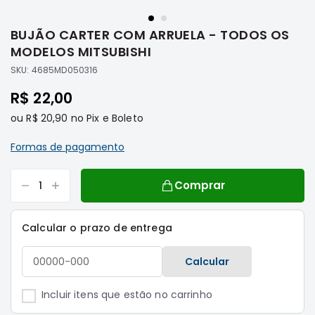
Saltar
Filtros
para
BUJÃO CARTER COM ARRUELA - TODOS OS
o
Transmissão
início
MODELOS MITSUBISHI
Elétrica
da
SKU:
4685MD050316
Galeria
Acessórios
de
R$ 22,00
ASX
imagens
Motor
ou
R$ 20,90
no Pix e Boleto
Suspensão
Formas de pagamento
Freio
Correias
Comprar
Filtros
Transmissão
Calcular o prazo de entrega
Elétrica
Calcular
Acessórios
L200
Incluir itens que estão no carrinho
Triton