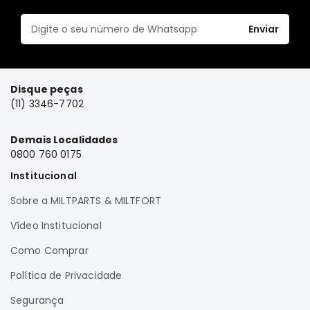
Elétrica
Enviar
Acessórios
Pajero
Motor
Disque peças
Suspensão
(11) 3346-7702
Freio
Correias
Demais Localidades
0800 760 0175
Filtros
Institucional
Câmbio
Sobre a MILTPARTS & MILTFORT
Elétrica
Acessórios
Vídeo Institucional
Lancer
Como Comprar
Motor
Política de Privacidade
Suspensão
Segurança
Freio