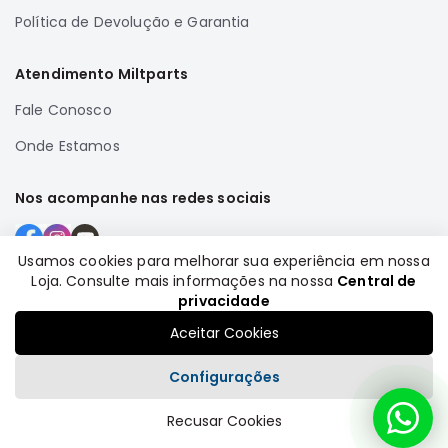
Política de Devolução e Garantia
Correias
Filtros
Atendimento Miltparts
Transmissão
Fale Conosco
Elétrica
Onde Estamos
Acessórios
Airtrek
Nos acompanhe nas redes sociais
Motor
Suspensão
Freio
Usamos cookies para melhorar sua experiência em nossa
Loja. Consulte mais informações na nossa
Central de
Correias
Formas de pagamento
privacidade
Filtros
Aceitar Cookies
Transmissão
Configurações
Elétrica
Acessórios
Recusar Cookies
Plataforma
Outlander