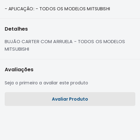
e
- APLICAÇÃO: - TODOS OS MODELOS MITSUBISHI
Dakar
Motor
Suspensão
Detalhes
Freio
BUJÃO CARTER COM ARRUELA - TODOS OS MODELOS
Correias
MITSUBISHI
Filtros
Transmissão
Avaliações
Elétrica
Seja o primeiro a avaliar este produto
Acessórios
Pajero
Avaliar Produto
Sport
e
Full
Motor
Suspensão
Freio