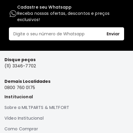
Correias
Cadastre seu Whatsapp
Receba nossas ofertas, descontos e preços
Filtros
exclusivos!
Transmissão
Enviar
Elétrica
Acessórios
Airtrek
Motor
Disque peças
(11) 3346-7702
Suspensão
Freio
Demais Localidades
Correias
0800 760 0175
Filtros
Institucional
Transmissão
Sobre a MILTPARTS & MILTFORT
Elétrica
Vídeo Institucional
Acessórios
Como Comprar
Outlander