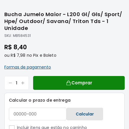
Saltar
Filtros
para
Bucha Jumelo Maior - L200 Gl/ Gls/ Sport/
o
Transmissão
início
Hpe/ Outdoor/ Savana/ Triton Tds - 1
Elétrica
da
Unidade
Galeria
Acessórios
SKU:
MB584531
de
ASX
imagens
R$ 8,40
Motor
ou
R$ 7,98
no Pix e Boleto
Suspensão
Freio
Formas de pagamento
Correias
Comprar
Filtros
Transmissão
Calcular o prazo de entrega
Elétrica
Acessórios
Calcular
L200
Triton
Incluir itens que estão no carrinho