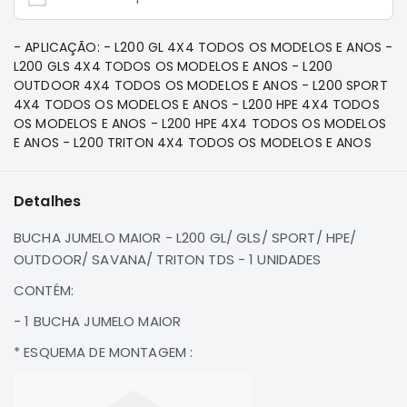
e
Dakar
Motor
- APLICAÇÃO: - L200 GL 4X4 TODOS OS MODELOS E ANOS -
L200 GLS 4X4 TODOS OS MODELOS E ANOS - L200
Suspensão
OUTDOOR 4X4 TODOS OS MODELOS E ANOS - L200 SPORT
Freio
4X4 TODOS OS MODELOS E ANOS - L200 HPE 4X4 TODOS
OS MODELOS E ANOS - L200 HPE 4X4 TODOS OS MODELOS
Correias
E ANOS - L200 TRITON 4X4 TODOS OS MODELOS E ANOS
Filtros
Transmissão
Detalhes
Elétrica
BUCHA JUMELO MAIOR - L200 GL/ GLS/ SPORT/ HPE/
Acessórios
OUTDOOR/ SAVANA/ TRITON TDS - 1 UNIDADES
Pajero
CONTÉM:
Sport
e
- 1 BUCHA JUMELO MAIOR
Full
Motor
* ESQUEMA DE MONTAGEM :
Suspensão
Freio