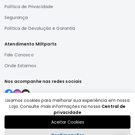
Motor
Política de Privacidade
Suspensão
Segurança
Freio
Política de Devolução e Garantia
Correias
Filtros
Atendimento Miltparts
Transmissão
Fale Conosco
Elétrica
Onde Estamos
Acessórios
Grandis
Nos acompanhe nas redes sociais
Motor
Suspensão
Usamos cookies para melhorar sua experiência em nossa
Freio
Loja. Consulte mais informações na nossa
Central de
Formas de pagamento
privacidade
Correias
Aceitar Cookies
Filtros
Transmissão