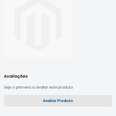
Correias
Filtros
Transmissão
Elétrica
Acessórios
L200
GL,
GLS
e
SPORT
Motor
Avaliações
Suspensão
Seja o primeiro a avaliar este produto
Freio
Correias
Avaliar Produto
Filtros
Transmissão