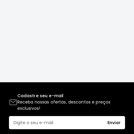
Elétrica
Acessórios
Pajero
Motor
Suspensão
Freio
Correias
Filtros
Câmbio
Elétrica
Cadastre seu e-mail
Acessórios
Receba nossas ofertas, descontos e preços
Lancer
exclusivos!
Motor
Suspensão
Enviar
Freio