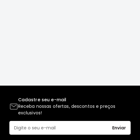
MT
COMPONENTES
TECNOPART
KYB
VIEMAR
FREMAX
DS
MAGNETI
MARELLI
COFAP
MAHLE
Cadastre seu e-mail
NAKATA
Receba nossas ofertas, descontos e preços
exclusivos!
EKSTRON
FRAS-
Enviar
LE
CONTITECH