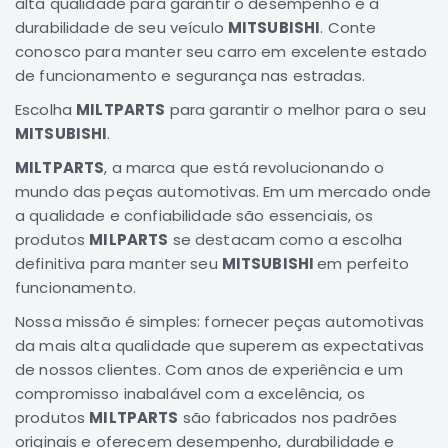
alta qualidade para garantir o desempenho e a
Elétrica
durabilidade de seu veículo
MITSUBISHI
. Conte
conosco para manter seu carro em excelente estado
Acessórios
de funcionamento e segurança nas estradas.
Pajero
Motor
Escolha
MILTPARTS
para garantir o melhor para o seu
MITSUBISHI
.
Suspensão
MILTPARTS
, a marca que está revolucionando o
Freio
mundo das peças automotivas. Em um mercado onde
Correias
a qualidade e confiabilidade são essenciais, os
Filtros
produtos
MILPARTS
se destacam como a escolha
definitiva para manter seu
Câmbio
MITSUBISHI
em perfeito
funcionamento.
Elétrica
Nossa missão é simples: fornecer peças automotivas
Acessórios
da mais alta qualidade que superem as expectativas
Lancer
de nossos clientes. Com anos de experiência e um
Motor
compromisso inabalável com a excelência, os
Suspensão
produtos
MILTPARTS
são fabricados nos padrões
Freio
originais e oferecem desempenho, durabilidade e