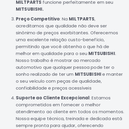
MILTPARTS
funcione perfeitamente em seu
Motor
MITSUBISHI.
Suspensão
Preço Competitivo
: Na
MILTPARTS
,
Freio
acreditamos que qualidade não deve ser
Correias
sinônimo de preços exorbitantes. Oferecemos
uma excelente relação custo-benefício,
Filtros
permitindo que você obtenha o que há de
Transmissão
melhor em qualidade para o seu
MITSUBISHI
.
Elétrica
Nosso trabalho é mostrar ao mercado
automotivo que qualquer pessoa pode ter o
Acessórios
sonho realizado de ter um
MITSUBISHI
e manter
Grandis
o seu veículo com peças de qualidade,
Motor
confiabilidade e preços acessíveis
Suspensão
Suporte ao Cliente Excepcional
: Estamos
Freio
comprometidos em fornecer o melhor
Correias
atendimento ao cliente em todos os momentos.
Nossa equipe técnica, treinada e dedicada está
Filtros
sempre pronta para ajudar, oferecendo
Transmissão