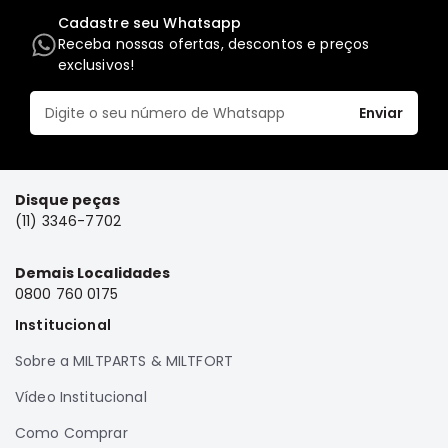
Cadastre seu Whatsapp
FRONTIER
Receba nossas ofertas, descontos e preços
NGK
exclusivos!
DENSO
Enviar
FAMA
WILLTEC
L200
Disque peças
Triton
(11) 3346-7702
e
Dakar
Demais Localidades
Pajero
0800 760 0175
TR4
e
Institucional
IO
Sobre a MILTPARTS & MILTFORT
ASX
Vídeo Institucional
Pajero
Sport
Como Comprar
e