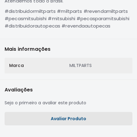
Atendemos todo o Brasil.
SUZUKI
#distribuidormiltparts #miltparts #revendamiltparts
FORD
#pecasmitsubishi #mitsubishi #pecasparamitsubishi
Volvo
#distribuidorautopecas #revendaautopecas
LAND
ROVER
TUCSON
Mais informações
SUBARU
Marca
MILTPARTS
JETTA
RANGER
GALANT
Avaliações
AMAROK
Seja o primeiro a avaliar este produto
GM
MARCAS
Avaliar Produto
MILTPARTS
TENACITY