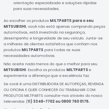
orientação especializada e soluções rápidas
Elétrica
para suas necessidades.
Acessórios
Ao escolher os produtos
MILTPARTS para o seu
ECLIPSE
MITSUBISHI
, você não está apenas comprando peças
CROSS
automotivas, está investindo na segurança,
Peças
desempenho e longevidade de seu veículo. Junte-se
Originais
a milhares de clientes satisfeitos que confiam nos
Montadoras
produtos
MILTPARTS
para todas as suas
Corola
necessidades automotivas.
Honda
Não aceite nada menos do que o melhor para seu
Toyota
MITSUBISHI
. Escolha os produtos
MILTPARTS
e
Hilux
experimente a diferença que a excelência faz.
BMW
Se você é uma DISTRIBUIDORA DE AUTOPEÇAS, REVENDA
OU OFICINA E QUER CONHECER OU TRABALHAR COM
HYUNDAI
PRODUTOS MILTPARTS consulte-nos através do nosso
NISSAN
televendas (
11) 3346-7702 ou 0800 760 0175.
Porsche