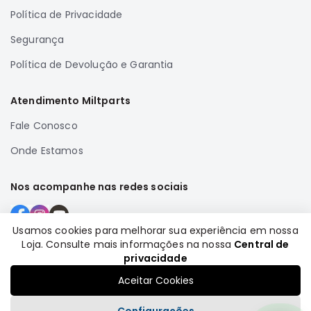
Full
Política de Privacidade
L200
Segurança
GL,
GLS
Política de Devolução e Garantia
e
SPORT
Atendimento Miltparts
Pajero
Fale Conosco
Lancer
Onde Estamos
Airtrek
Grandis
Nos acompanhe nas redes sociais
Outlander
Usamos cookies para melhorar sua experiência em nossa
Loja. Consulte mais informações na nossa
Central de
Formas de pagamento
privacidade
Aceitar Cookies