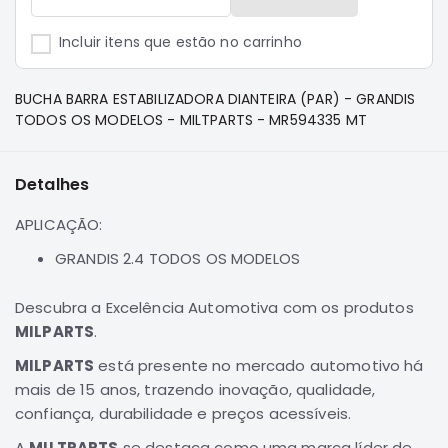
e
Dakar
Incluir itens que estão no carrinho
Motor
Suspensão
BUCHA BARRA ESTABILIZADORA DIANTEIRA (PAR) - GRANDIS
Freio
TODOS OS MODELOS - MILTPARTS - MR594335 MT
Correias
Filtros
Detalhes
Transmissão
APLICAÇÃO:
Elétrica
GRANDIS 2.4 TODOS OS MODELOS
Acessórios
Pajero
Descubra a Excelência Automotiva com os produtos
Sport
MILPARTS
.
e
Full
MILPARTS
está presente no mercado automotivo há
Motor
mais de 15 anos, trazendo inovação, qualidade,
confiança, durabilidade e preços acessíveis.
Suspensão
Freio
A
MILTPARTS
se destaca como uma marca líder de