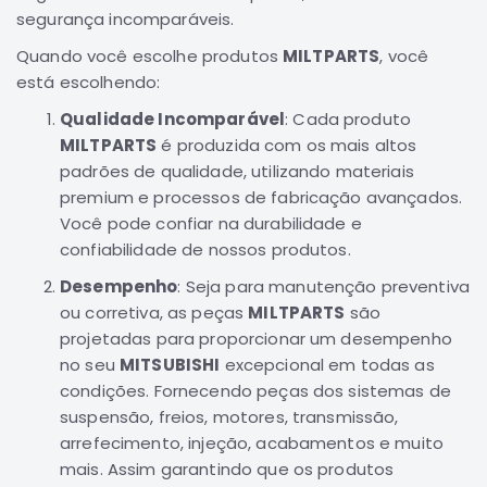
segurança incomparáveis.
Correias
Quando você escolhe produtos
MILTPARTS
, você
Filtros
está escolhendo:
Transmissão
Qualidade Incomparável
: Cada produto
Elétrica
MILTPARTS
é produzida com os mais altos
Acessórios
padrões de qualidade, utilizando materiais
Airtrek
premium e processos de fabricação avançados.
Motor
Você pode confiar na durabilidade e
confiabilidade de nossos produtos.
Suspensão
Freio
Desempenho
: Seja para manutenção preventiva
ou corretiva, as peças
MILTPARTS
são
Correias
projetadas para proporcionar um desempenho
Filtros
no seu
MITSUBISHI
excepcional em todas as
Transmissão
condições. Fornecendo peças dos sistemas de
suspensão, freios, motores, transmissão,
Elétrica
arrefecimento, injeção, acabamentos e muito
Acessórios
mais. Assim garantindo que os produtos
Outlander