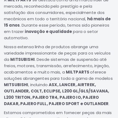
mercado, reconhecida pelo prestígio e pela
Correias
satisfação dos consumidores, especialmente dos
Filtros
mecânicos em todo o território nacional,
há mais de
Transmissão
15 anos
. Durante esse período, temos sido pioneiros
em trazer
inovação e qualidade
para o setor
Elétrica
automotivo.
Acessórios
Nossa extensa linha de produtos abrange uma
L200
variedade impressionante de peças para os veículos
GL,
GLS
da
MITSUBISHI
. Desde sistemas de suspensão até
e
freios, motores, transmissão, arrefecimento, injeção,
SPORT
acabamentos e muito mais, a
MILTPARTS
oferece
Motor
soluções abrangentes para toda a gama de modelos
Suspensão
MITSUBISHI
, incluindo
ASX, LANCER, AIRTREK,
OUTLANDER, COLT, ECLIPSE, L200 GL/GLS/SAVANA,
Freio
L200 TRITON, PAJERO TR4, PAJERO IO, PAJERO
Correias
DAKAR, PAJERO FULL, PAJERO SPORT e OUTLANDER
.
Filtros
Estamos comprometidos em fornecer peças da mais
Transmissão