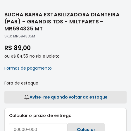
Saltar
Filtros
para
BUCHA BARRA ESTABILIZADORA DIANTEIRA
o
Transmissão
início
(PAR) - GRANDIS TDS - MILTPARTS -
Elétrica
da
MR594335 MT
Galeria
Acessórios
SKU:
MR594335MT
de
ASX
imagens
R$ 89,00
Motor
ou
R$ 84,55
no Pix e Boleto
Suspensão
Freio
Formas de pagamento
Correias
Fora de estoque
Filtros
Transmissão
Avise-me quando voltar ao estoque
Elétrica
Acessórios
Calcular o prazo de entrega
L200
Triton
Calcular