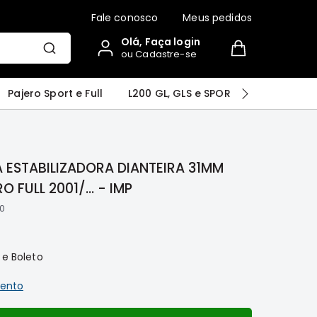
Fale conosco
Meus pedidos
Olá, Faça login
ou Cadastre-se
r
Airtrek
Grandis
Outlander
Pajero Sport e Full
L200 GL, GLS e SPORT
Pajero
 ESTABILIZADORA DIANTEIRA 31MM
O FULL 2001/... - IMP
0
 e Boleto
ento