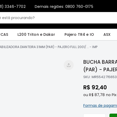
11) 3346-7702
Demais regiões: 0800 760-0175
Only registered users can write reviews. Please
Sign in
or
create an account
4 e IO
ASX
Pajero Sport e Full
L200 GL, GLS e SPORT
Pajero
Lance
RCAS
L200 Triton e Dakar
Pajero TR4 e IO
ASX
ILIZADORA DIANTEIRA 31MM (PAR) - PAJERO FULL 2001/... - IMP
BUCHA BARRA
(PAR) - PAJER
SKU:
MR5542715653
R$ 92,40
ou
R$ 87,78
no Pix
Formas de pagam