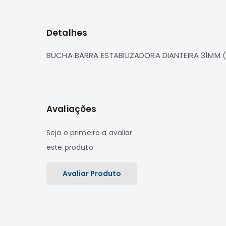
para
o
início
Detalhes
da
Galeria
de
BUCHA BARRA ESTABILIZADORA DIANTEIRA 31MM (PA
imagens
Avaliações
Seja o primeiro a avaliar
este produto
Avaliar Produto