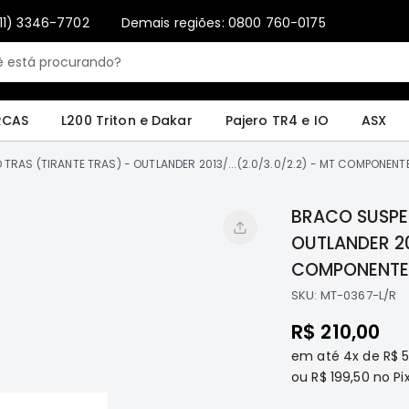
11) 3346-7702
Demais regiões: 0800 760-0175
Only registered users can write reviews. Please
Sign in
or
create an account
4 e IO
ASX
Pajero Sport e Full
L200 GL, GLS e SPORT
Pajero
Lance
RCAS
L200 Triton e Dakar
Pajero TR4 e IO
ASX
RAS (TIRANTE TRAS) - OUTLANDER 2013/...(2.0/3.0/2.2) - MT COMPONENT
BRACO SUSPE
OUTLANDER 201
COMPONENTES
SKU:
MT-0367-L/R
R$ 210,00
em até
4x
de
R$ 
ou
R$ 199,50
no Pix