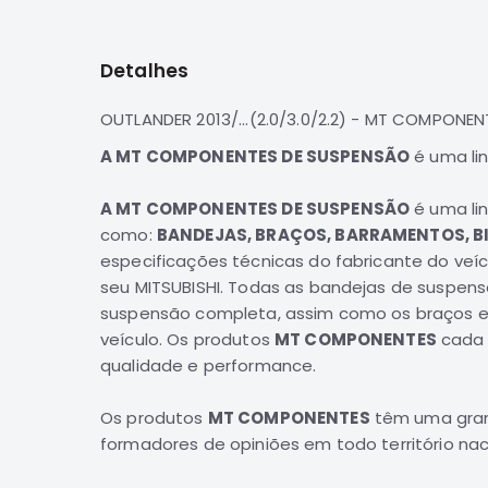
para
o
início
Detalhes
da
Galeria
de
OUTLANDER 2013/...(2.0/3.0/2.2) - MT COMPONE
imagens
A MT COMPONENTES DE SUSPENSÃO
é uma li
A MT COMPONENTES DE SUSPENSÃO
é uma lin
como:
BANDEJAS, BRAÇOS, BARRAMENTOS, BI
especificações técnicas do fabricante do veí
seu
MITSUBISHI
. Todas as bandejas de suspen
suspensão
completa
, assim como os
braços e
veículo. Os produtos
MT COMPONENTES
cada 
qualidade e performance.
Os produtos
MT COMPONENTES
têm uma gran
formadores de opiniões em todo território nac