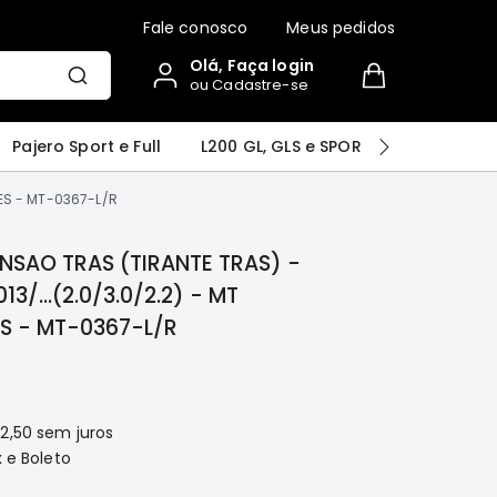
Fale conosco
Meus pedidos
Olá, Faça login
ou Cadastre-se
r
Airtrek
Grandis
Outlander
Pajero Sport e Full
L200 GL, GLS e SPORT
Pajero
ES - MT-0367-L/R
NSAO TRAS (TIRANTE TRAS) -
3/...(2.0/3.0/2.2) - MT
 - MT-0367-L/R
52,50
sem juros
 e Boleto