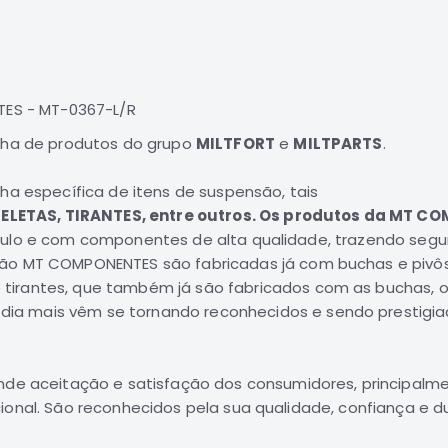
NTES - MT-0367-L/R
nha de produtos do grupo
MILTFORT
e
MILTPARTS
.
ha específica de itens de suspensão, tais
ELETAS, TIRANTES, entre outros. Os produtos da MT 
culo e com componentes de alta qualidade, trazendo segur
são
MT COMPONENTES
são fabricadas já com
buchas e pivô
 tirantes
, que também já são fabricados com as buchas, 
dia mais vêm se tornando reconhecidos e sendo prestigia
de aceitação e satisfação dos consumidores, principalm
ional. São reconhecidos pela sua qualidade, confiança e du