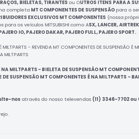
AÇOS, BIELETAS, TIRANTES
ou O
UTROS ITENS PARA A
SU
nha completa
MT COMPONENTES DE SUSPENSÃO
para o s
RIBUIDORES EXCLUSIVOS MT COMPONENTES
(nossa própri
s para os veículos
MITSUBISHI
como
A
SX
, LANCER, AIRTRE
PAJERO IO, PAJERO DAKAR, PAJERO FULL, PAJERO SPORT.
É MILTPARTS - REVENDA MT COMPONENTES DE SUSPENSÃO É 
A MILTPARTS
NA MILTPARTS - BIELETA DE SUSPENSÃO MT COMPONENT
E DE SUSPENSÃO MT COMPONENTES É NA MILTPARTS - B
ulte-nos
através do nosso televendas
(11) 3346-7702 ou
ejo.