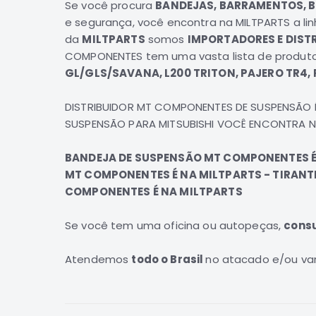
Se você procura
BANDEJAS, BARRAMENTOS, BR
e segurança, você encontra na
MILTPARTS
a li
da
MILTPARTS
somos
IMPORTADORES E DIST
COMPONENTES
tem uma vasta lista de produto
GL/GLS/SAVANA, L200 TRITON, PAJERO TR4, 
DISTRIBUIDOR MT COMPONENTES DE SUSPENSÃO 
SUSPENSÃO PARA MITSUBISHI VOCÊ ENCONTRA N
BANDEJA DE SUSPENSÃO MT COMPONENTES É 
MT COMPONENTES É NA MILTPARTS - TIRANT
COMPONENTES É NA MILTPARTS
Se você tem uma oficina ou autopeças
,
cons
Atendemos
todo o Brasil
no atacado e/ou var