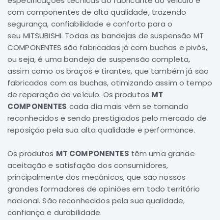
especificações técnicas do fabricante do veículo e
com componentes de alta qualidade, trazendo
Correias
segurança, confiabilidade e conforto para o
Filtros
seu
MITSUBISHI
. Todas as bandejas de suspensão
MT
Transmissão
COMPONENTES
são fabricadas já com
buchas e pivôs
,
ou seja, é uma
bandeja de suspensão
Elétrica
completa
,
assim como os
braços e tirantes
, que também já são
Acessórios
fabricados com as buchas, otimizando assim o tempo
L200
de reparação do veículo. Os produtos
MT
GL,
COMPONENTES
cada dia mais vêm se tornando
GLS
reconhecidos e sendo prestigiados pelo mercado de
e
reposição pela sua alta qualidade e performance.
SPORT
Motor
Os produtos
MT COMPONENTES
têm uma grande
Suspensão
aceitação e satisfação dos consumidores,
Freio
principalmente dos mecânicos, que são nossos
Correias
grandes formadores de opiniões em todo território
nacional. São reconhecidos pela sua qualidade,
Filtros
confiança e durabilidade.
Transmissão