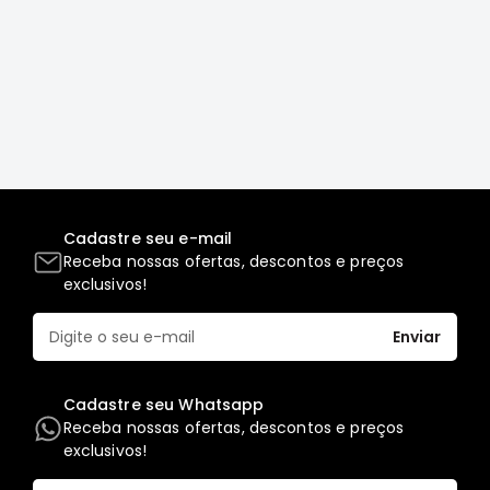
Elétrica
Acessórios
ECLIPSE
CROSS
Peças
Originais
Montadoras
Corola
Cadastre seu e-mail
Receba nossas ofertas, descontos e preços
Honda
exclusivos!
Toyota
Hilux
Enviar
BMW
HYUNDAI
Cadastre seu Whatsapp
Receba nossas ofertas, descontos e preços
NISSAN
exclusivos!
Porsche