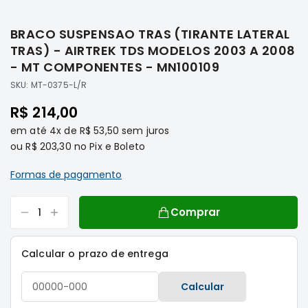
Saltar
Filtros
para
BRACO SUSPENSAO TRAS (TIRANTE LATERAL
o
Transmissão
início
TRAS) - AIRTREK TDS MODELOS 2003 A 2008
Elétrica
da
- MT COMPONENTES - MN100109
Galeria
Acessórios
SKU:
MT-0375-L/R
de
ASX
imagens
R$ 214,00
Motor
em até
4x
de
R$ 53,50
sem juros
Suspensão
ou
R$ 203,30
no Pix e Boleto
Freio
Formas de pagamento
Correias
Filtros
Comprar
Transmissão
Elétrica
Calcular o prazo de entrega
Acessórios
L200
Calcular
Triton