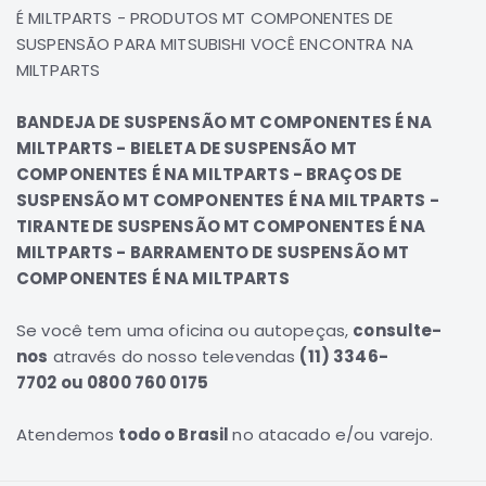
É MILTPARTS - PRODUTOS MT COMPONENTES DE
Correias
SUSPENSÃO PARA MITSUBISHI VOCÊ ENCONTRA NA
Filtros
MILTPARTS
Transmissão
BANDEJA DE SUSPENSÃO MT COMPONENTES É NA
Elétrica
MILTPARTS - BIELETA DE SUSPENSÃO MT
Acessórios
COMPONENTES É NA MILTPARTS - BRAÇOS DE
Airtrek
SUSPENSÃO MT COMPONENTES É NA MILTPARTS -
Motor
TIRANTE DE SUSPENSÃO MT COMPONENTES É NA
Suspensão
MILTPARTS - BARRAMENTO DE SUSPENSÃO MT
COMPONENTES É NA MILTPARTS
Freio
Correias
Se você tem uma oficina ou autopeças
,
consulte-
Filtros
nos
através do nosso televendas
(11) 3346-
7702 ou 0800 760 0175
Transmissão
Elétrica
Atendemos
todo o Brasil
no atacado e/ou varejo.
Acessórios
Outlander