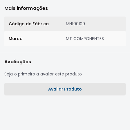
Motor
Mais informações
Suspensão
Freio
Código de Fábrica
MN100109
Correias
Marca
MT COMPONENTES
Filtros
Transmissão
Elétrica
Avaliações
Acessórios
Seja o primeiro a avaliar este produto
Grandis
Motor
Avaliar Produto
Suspensão
Freio
Correias
Filtros
Transmissão