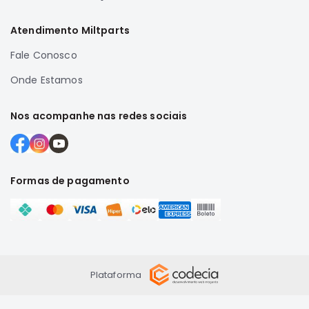
MT
COMPONENTES
Atendimento Miltparts
TECNOPART
Fale Conosco
KYB
Onde Estamos
VIEMAR
FREMAX
Nos acompanhe nas redes sociais
DS
MAGNETI
MARELLI
Formas de pagamento
COFAP
MAHLE
NAKATA
EKSTRON
FRAS-
Plataforma
LE
CONTITECH