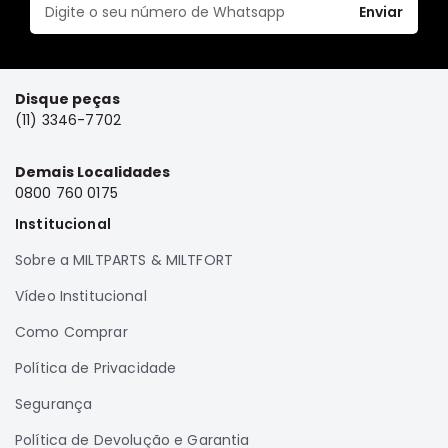
Enviar
SUZUKI
FORD
Volvo
Disque peças
LAND
(11) 3346-7702
ROVER
TUCSON
Demais Localidades
SUBARU
0800 760 0175
JETTA
Institucional
RANGER
Sobre a MILTPARTS & MILTFORT
GALANT
Vídeo Institucional
AMAROK
Como Comprar
GM
Política de Privacidade
MARCAS
MILTPARTS
Segurança
TENACITY
Política de Devolução e Garantia