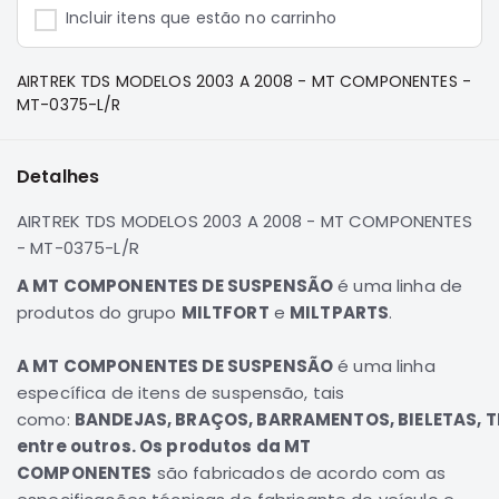
e
Incluir itens que estão no carrinho
Dakar
Motor
AIRTREK TDS MODELOS 2003 A 2008 - MT COMPONENTES -
Suspensão
MT-0375-L/R
Freio
Correias
Detalhes
Filtros
AIRTREK TDS MODELOS 2003 A 2008 - MT COMPONENTES
Transmissão
- MT-0375-L/R
Elétrica
A MT COMPONENTES DE SUSPENSÃO
é uma linha de
Acessórios
produtos do grupo
MILTFORT
e
MILTPARTS
.
Pajero
Sport
A MT COMPONENTES DE SUSPENSÃO
é uma linha
e
específica de itens de suspensão, tais
Full
como:
BANDEJAS, BRAÇOS, BARRAMENTOS, BIELETAS, T
Motor
entre outros. Os produtos da MT
Suspensão
COMPONENTES
são fabricados de acordo com as
Freio