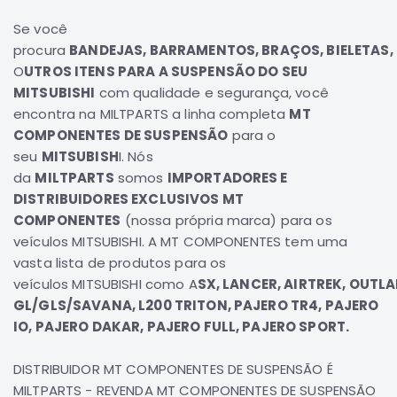
Elétrica
Se você
procura
BANDEJAS, BARRAMENTOS, BRAÇOS, BIELETAS,
Acessórios
O
UTROS ITENS PARA A
SUSPENSÃO DO SEU
Pajero
MITSUBISHI
com qualidade e segurança, você
Motor
encontra na
MILTPARTS
a linha completa
MT
Suspensão
COMPONENTES DE SUSPENSÃO
para o
Freio
seu
MITSUBISH
I
. Nós
da
MILTPARTS
somos
IMPORTADORES E
Correias
DISTRIBUIDORES EXCLUSIVOS MT
Filtros
COMPONENTES
(nossa própria marca) para os
Câmbio
veículos
MITSUBISHI
. A
MT COMPONENTES
tem uma
Elétrica
vasta lista de produtos para os
veículos
MITSUBISHI
como
A
SX
, LANCER, AIRTREK, OUTLA
Acessórios
GL/GLS/SAVANA, L200 TRITON, PAJERO TR4, PAJERO
Lancer
IO, PAJERO DAKAR, PAJERO FULL, PAJERO SPORT.
Motor
Suspensão
DISTRIBUIDOR MT COMPONENTES DE SUSPENSÃO É
Freio
MILTPARTS - REVENDA MT COMPONENTES DE SUSPENSÃO