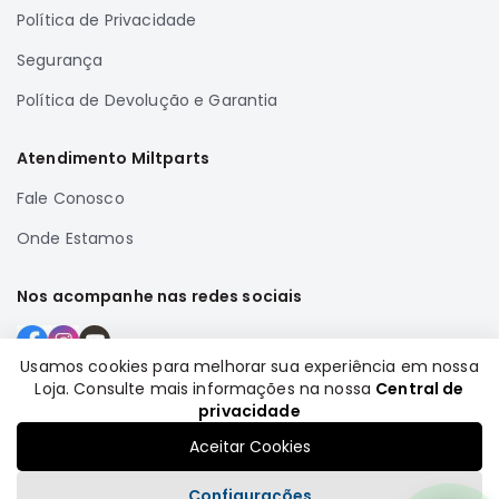
SUZUKI
Política de Privacidade
FORD
Segurança
Volvo
Política de Devolução e Garantia
LAND
ROVER
Atendimento Miltparts
TUCSON
Fale Conosco
SUBARU
Onde Estamos
JETTA
RANGER
Nos acompanhe nas redes sociais
GALANT
AMAROK
Usamos cookies para melhorar sua experiência em nossa
GM
Loja. Consulte mais informações na nossa
Central de
Formas de pagamento
privacidade
MARCAS
MILTPARTS
Aceitar Cookies
TENACITY
Configurações