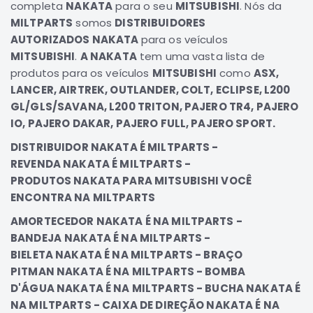
completa
NAKATA
para o seu
MITSUBISHI
. Nós da
Elétrica
MILTPARTS
somos
DISTRIBUIDORES
AUTORIZADOS NAKATA
Acessórios
para os veículos
MITSUBISHI
.
A NAKATA
tem uma vasta lista de
Pajero
produtos para os veículos
MITSUBISHI
como
ASX,
Motor
LANCER, AIRTREK, OUTLANDER, COLT, ECLIPSE, L200
Suspensão
GL/GLS/SAVANA, L200 TRITON, PAJERO TR4, PAJERO
Freio
IO, PAJERO DAKAR, PAJERO FULL, PAJERO SPORT.
Correias
DISTRIBUIDOR NAKATA É MILTPARTS -
Filtros
REVENDA NAKATA É MILTPARTS -
PRODUTOS NAKATA PARA MITSUBISHI VOCÊ
Câmbio
ENCONTRA NA MILTPARTS
Elétrica
AMORTECEDOR NAKATA É NA MILTPARTS -
Acessórios
BANDEJA
NAKATA É NA MILTPARTS -
Lancer
BIELETA NAKATA É NA MILTPARTS - BRAÇO
Motor
PITMAN NAKATA É NA MILTPARTS - BOMBA
Suspensão
D'ÁGUA NAKATA É NA MILTPARTS - BUCHA NAKATA É
NA MILTPARTS - CAIXA DE DIREÇÃO NAKATA É NA
Freio