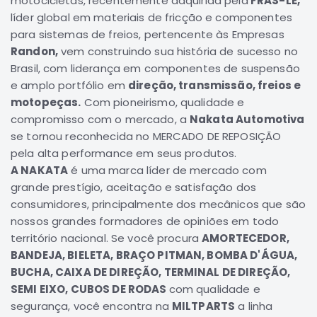
motocicletas, recentemente adquirida pela
FRAS-LE,
líder global em materiais de fricção e componentes
Correias
para sistemas de freios, pertencente às Empresas
Filtros
Randon,
vem construindo sua história de sucesso no
Transmissão
Brasil, com liderança em componentes de suspensão
e amplo portfólio em
Elétrica
direção, transmissão, freios e
motopeças.
Com pioneirismo, qualidade e
Acessórios
compromisso com o mercado, a
Nakata Automotiva
L200
se tornou reconhecida no MERCADO DE REPOSIÇÃO
GL,
pela alta performance em seus produtos.
GLS
A NAKATA
é uma marca líder de mercado com
e
grande prestígio, aceitação e satisfação dos
SPORT
Motor
consumidores, principalmente dos mecânicos que são
nossos grandes formadores de opiniões em todo
Suspensão
território nacional. Se você procura
AMORTECEDOR,
Freio
BANDEJA, BIELETA, BRAÇO PITMAN, BOMBA D'ÁGUA,
Correias
BUCHA, CAIXA DE DIREÇÃO, TERMINAL DE DIREÇÃO,
SEMI EIXO, CUBOS DE RODAS
com qualidade e
Filtros
segurança, você encontra na
MILTPARTS
a linha
Transmissão