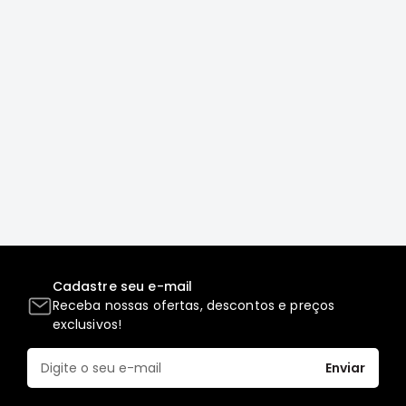
Motor
Suspensão
Freio
Correias
Filtros
Transmissão
Elétrica
Acessórios
Grandis
Motor
Cadastre seu e-mail
Suspensão
Receba nossas ofertas, descontos e preços
Freio
exclusivos!
Correias
Enviar
Filtros
Transmissão