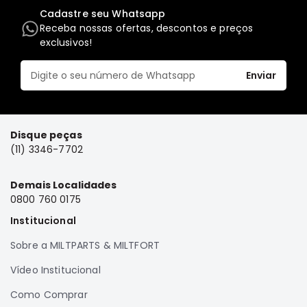
Cadastre seu Whatsapp
Elétrica
Receba nossas ofertas, descontos e preços
Acessórios
exclusivos!
ECLIPSE
CROSS
Enviar
Peças
Originais
Montadoras
Disque peças
Corola
(11) 3346-7702
Honda
Demais Localidades
Toyota
0800 760 0175
Hilux
Institucional
BMW
Sobre a MILTPARTS & MILTFORT
HYUNDAI
Vídeo Institucional
NISSAN
Como Comprar
Porsche