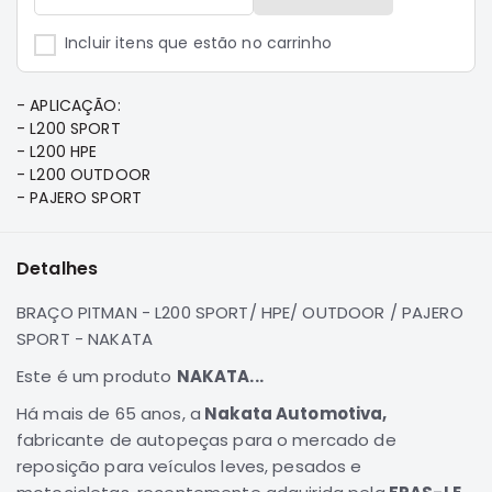
e
Dakar
Incluir itens que estão no carrinho
Motor
Suspensão
- APLICAÇÃO:
Freio
- L200 SPORT
- L200 HPE
Correias
- L200 OUTDOOR
Filtros
- PAJERO SPORT
Transmissão
Elétrica
Detalhes
Acessórios
BRAÇO PITMAN - L200 SPORT/ HPE/ OUTDOOR / PAJERO
Pajero
SPORT - NAKATA
Sport
e
Este é um produto
NAKATA...
Full
Há mais de 65 anos, a
Nakata Automotiva,
Motor
fabricante de autopeças para o mercado de
Suspensão
reposição para veículos leves, pesados e
Freio