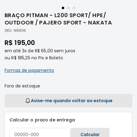
Saltar
Filtros
para
BRAÇO PITMAN - L200 SPORT/ HPE/
o
Transmissão
início
OUTDOOR / PAJERO SPORT - NAKATA
Elétrica
da
SKU:
N99116
Galeria
Acessórios
de
R$ 195,00
ASX
imagens
em até
3x
de
R$ 65,00
sem juros
Motor
ou
R$ 185,25
no Pix e Boleto
Suspensão
Freio
Formas de pagamento
Correias
Fora de estoque
Filtros
Transmissão
Avise-me quando voltar ao estoque
Elétrica
Acessórios
Calcular o prazo de entrega
L200
Triton
Calcular