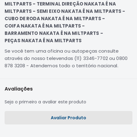
MILTPARTS - TERMINAL DIREÇÃO NAKATA É NA
Correias
MILTPARTS - SEMI EIXO NAKATA É NA MILTPARTS -
Filtros
CUBO DE RODA NAKATA É NA MILTPARTS -
COIFA NAKATA É NA MILTPARTS -
Transmissão
BARRAMENTO NAKATA É NA MILTPARTS -
Elétrica
PEÇAS NAKATA É NA MILTPARTS
Acessórios
Se você tem uma oficina ou autopeças consulte
Airtrek
através do nosso televendas (11) 3346-7702 ou 0800
Motor
878 3208 - Atendemos todo o território nacional.
Suspensão
Freio
Avaliações
Correias
Filtros
Seja o primeiro a avaliar este produto
Transmissão
Elétrica
Avaliar Produto
Acessórios
Outlander