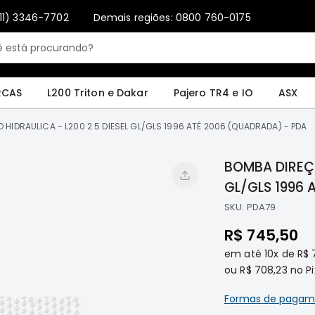
11) 3346-7702
Demais regiões: 0800 760-0175
Only registered users can write reviews. Please
Sign in
or
create an account
4 e IO
ASX
Pajero Sport e Full
L200 GL, GLS e SPORT
Pajero
Lance
RCAS
L200 Triton e Dakar
Pajero TR4 e IO
ASX
HIDRAULICA - L200 2.5 DIESEL GL/GLS 1996 ATÉ 2006 (QUADRADA) - PDA
BOMBA DIREÇÃ
GL/GLS 1996 
SKU:
PDA79
R$ 745,50
em até
10x
de
R$ 
ou
R$ 708,23
no Pi
Formas de pagam