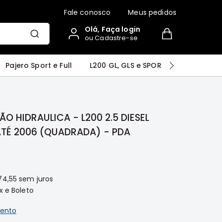
Fale conosco
Meus pedidos
Olá, Faça login
ou Cadastre-se
r
Airtrek
Grandis
Outlander
Pajero Sport e Full
L200 GL, GLS e SPORT
Pajero
O HIDRAULICA - L200 2.5 DIESEL
ATÉ 2006 (QUADRADA) - PDA
74,55
sem juros
x e Boleto
ento